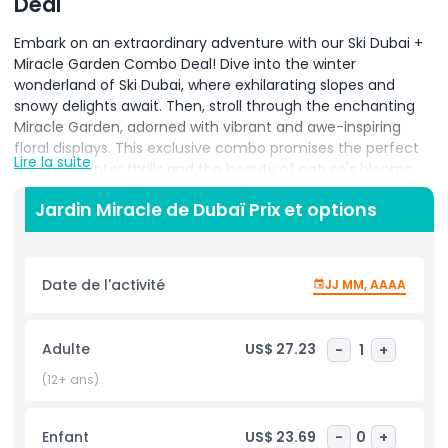
Deal
Embark on an extraordinary adventure with our Ski Dubai +
Miracle Garden Combo Deal! Dive into the winter
wonderland of Ski Dubai, where exhilarating slopes and
snowy delights await. Then, stroll through the enchanting
Miracle Garden, adorned with vibrant and awe-inspiring
floral displays. This exclusive combo promises the perfect
Lire la suite
fusion of winter thrills and the beauty of nature's blooms.
Immerse yourself in the best of both worlds, creating
Jardin Miracle de Dubaï Prix et options
memories that blend the excitement of skiing with the
enchantment of Miracle Garden. Book now for a unique
experience that captivates the senses and leaves you with
lasting impressions of joy and beauty. Don't miss this
Date de l'activité
JJ MM, AAAA
opportunity to enjoy the ultimate winter and floral
adventure!
Adulte
US$ 27.23
-
1
+
(12+ ans)
Inclus
Enfant
US$ 23.69
-
0
+
Politique enfant/adulte