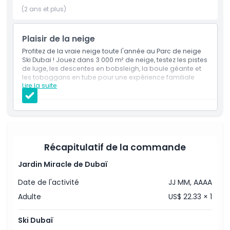
(2 ans et plus)
Plaisir de la neige
Profitez de la vraie neige toute l'année au Parc de neige
Ski Dubai ! Jouez dans 3 000 m² de neige, testez les pistes
de luge, les descentes en bobsleigh, la boule géante et
les toboggans en tube pour une expérience familiale
Lire la suite
amusante.
Inclus
Entrée unique au Parc de neige avec séjour illimité.
Accès aux activités du Parc de neige, y compris la
Grotte de glace.
Des descentes illimitées en bobsleigh, en boule
géante, en autos tamponneuses et sur la piste de
Récapitulatif de la commande
tubing.
Une montée en télésiège (une fois).
Jardin Miracle de Dubaï
Un tour de l'attraction Frisson de la Montagne (une
fois).
Date de l'activité
JJ MM, AAAA
Équipement d'hiver fourni : veste, pantalon,
chaussettes jetables, bottes de neige et gants en
Adulte
US$ 22.33 × 1
polaire gratuits.
Le port du casque est obligatoire pour les enfants de
moins de 13 ans.
Ski Dubaï