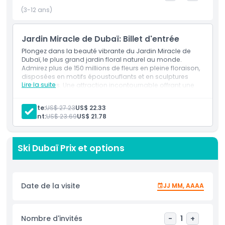
(3-12 ans)
À savoir
Jardin Miracle de Dubaï: Billet d'entrée
Plongez dans la beauté vibrante du Jardin Miracle de
Emplacement
Dubaï, le plus grand jardin floral naturel au monde.
Admirez plus de 150 millions de fleurs en pleine floraison,
disposées en motifs époustouflants et en sculptures
Politique d'annulation
Lire la suite
captivantes. Une attraction incontournable offrant une
expérience charmante et pittoresque pour tous les âges !
Inclus
Adulte:
US$ 27.23
US$ 22.33
Admission au Jardin Miracle de Dubaï avec accès à
Enfant:
US$ 23.69
US$ 21.78
toutes les zones générales et aux présentations
florales
Possibilité d'explorer plus de 109 millions de fleurs en
Ski Dubaï Prix et options
pleine floraison sur 72 000 mètres carrés
Accès aux attractions emblématiques, y compris la
topiaire Mickey Mouse et la structure florale A380
d'Emirates
Promenez-vous à travers des jardins thématiques et
Date de la visite
JJ MM, AAAA
profitez d'agencements floraux uniques et
d'espaces photo
Adapté à tous les groupes d'âge ; ouvert d'octobre à
avril (fermé pendant les mois d'été)
Nombre d'invités
-
1
+