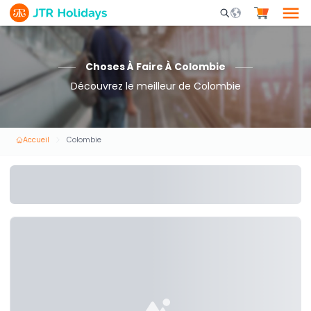
Mobile Search Opene
Choses À Faire À Colombie
Découvrez le meilleur de Colombie
Accueil
Colombie