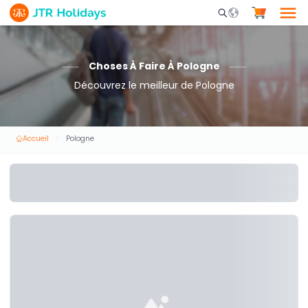
Mobile Search Opene
Choses À Faire À Pologne
Découvrez le meilleur de Pologne
Accueil
Pologne