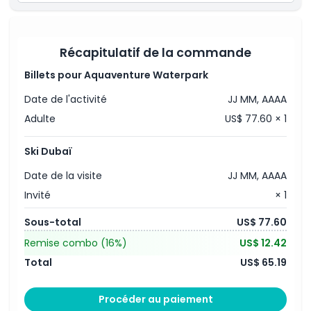
them.
Accès aux activités du Parc de neige, y compris la
Grotte de glace.
Marine Encounters:
Explore the marine exhibits
Des descentes illimitées en bobsleigh, en boule
and interact with fascinating sea creatures.
géante, en autos tamponneuses et sur la piste de
Récapitulatif de la commande
tubing.
Une montée en télésiège (une fois).
Points forts
Billets pour Aquaventure Waterpark
Un tour de l'attraction Frisson de la Montagne (une
fois).
Date de l'activité
JJ MM, AAAA
Équipement d'hiver fourni : veste, pantalon,
Inclus
chaussettes jetables, bottes de neige et gants en
Adulte
US$ 77.60 × 1
polaire gratuits.
Le port du casque est obligatoire pour les enfants de
Politique enfant/adulte
moins de 13 ans.
Ski Dubaï
Date de la visite
JJ MM, AAAA
Heures d'ouverture
Invité
× 1
Sous-total
US$ 77.60
À savoir
Remise combo
(16%)
US$ 12.42
Total
US$ 65.19
Emplacement
Procéder au paiement
Politique d'annulation