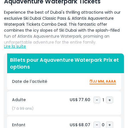
Aquaventure Waterpark Tickets
Experience the best of Dubai's thrilling attractions with our
exclusive Ski Dubai Classic Pass & Atlantis Aquaventure
Waterpark Tickets Combo Deal. This fantastic offer
combines the icy slopes of Ski Dubai with the splash-filled
fun of Atlantis Aquaventure Waterpark, promising an
unforgettable adventure for the entire family.
Lire la suite
Ski Dubai Classic Pass
Billets pour Aquaventure Waterpark Prix et
Escape to a snowy paradise at Ski Dubai, the Middle East's
options
first indoor ski resort located in the Mall of the Emirates.
With the Ski Dubai Classic Pass, you can enjoy a variety of
winter activities, including:
Date de l'activité
JJ MM, AAAA
Unlimited Access to Snow Park:
Play in the snow,
build snowmen, and have snowball fights in the
Adulte
US$ 77.60
-
1
+
extensive Snow Park.
Chairlift Ride:
Take a scenic ride on the chairlift
(7 à 99 ans)
and enjoy stunning views of the snow-covered
landscape.
Enfant
US$ 68.07
-
0
+
Unlimited Zorb Ball:
Roll down the slopes in a giant