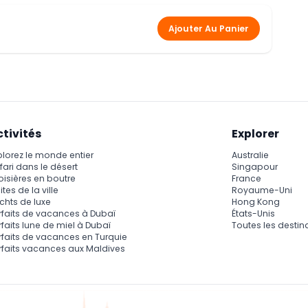
Ajouter Au Panier
ctivités
Explorer
plorez le monde entier
Australie
fari dans le désert
Singapour
oisières en boutre
France
ites de la ville
Royaume-Uni
chts de luxe
Hong Kong
rfaits de vacances à Dubaï
États-Unis
rfaits lune de miel à Dubaï
Toutes les destin
rfaits de vacances en Turquie
rfaits vacances aux Maldives