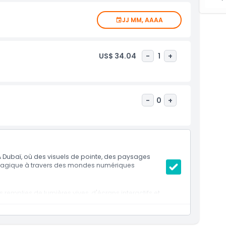
JJ MM, AAAA
US$ 34.04
-
1
+
-
0
+
 Dubaï, où des visuels de pointe, des paysages
e magique à travers des mondes numériques
remplies de lumières vives, d'écrans interactifs et
milles, les couples et les créateurs de contenu à