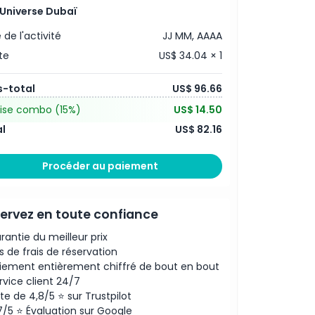
Universe Dubaï
 de l'activité
JJ MM, AAAA
te
US$ 34.04 × 1
s-total
US$ 96.66
ise combo
(15%)
US$ 14.50
l
US$ 82.16
Procéder au paiement
ervez en toute confiance
rantie du meilleur prix
s de frais de réservation
iement entièrement chiffré de bout en bout
rvice client 24/7
te de 4,8/5 ⭐ sur Trustpilot
7/5 ⭐ Évaluation sur Google