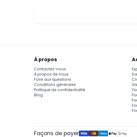
À propos
A
Contactez-nous
Ex
À propos de nous
Sa
Foire aux questions
Cr
Conditions générales
Vis
Politique de confidentialité
Ya
Blog
Fo
Fo
Fo
Fo
Façons de payer