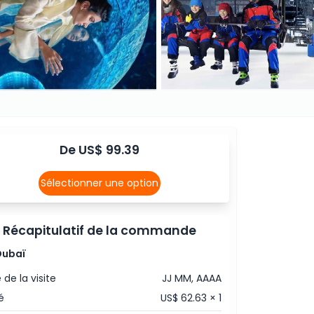
De US$ 99.39
Sélectionner une option
Récapitulatif de la commande
Dubaï
 de la visite
JJ MM, AAAA
é
US$ 62.63 × 1