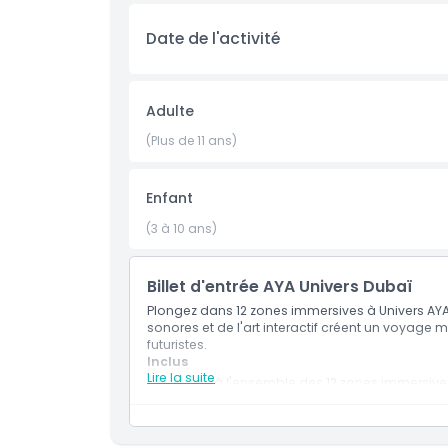
Date de l'activité
Adulte
(Plus de 11 ans)
Enfant
(3 à 10 ans)
Billet d'entrée AYA Univers Dubaï
Plongez dans 12 zones immersives à Univers AYA
sonores et de l'art interactif créent un voyag
futuristes.
Inclus
Lire la suite
Accès à l'ensemble des 12 zones immersives 
d'art numérique.
Une expérience intérieure idéale pour les fa
Dubaï.