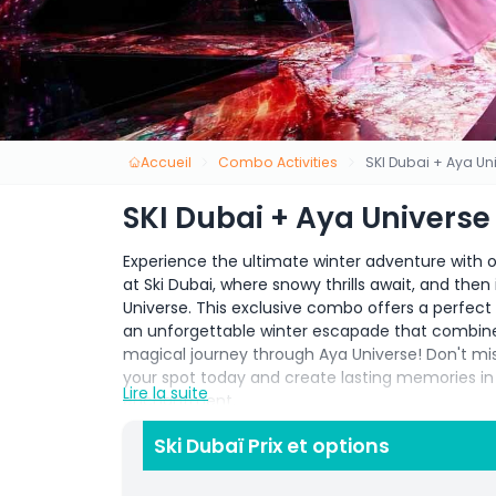
Accueil
Combo Activities
SKI Dubai + Aya U
SKI Dubai + Aya Univers
Experience the ultimate winter adventure with o
at Ski Dubai, where snowy thrills await, and the
Universe. This exclusive combo offers a perfe
an unforgettable winter escapade that combines 
magical journey through Aya Universe! Don't mis
your spot today and create lasting memories in
Lire la suite
enchantment.
Ticket & Admission Guidelines:
Ski Dubaï Prix et options
The tickets for both parks last for more tha