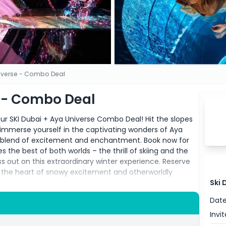
niverse - Combo Deal
e - Combo Deal
ur SKI Dubai + Aya Universe Combo Deal! Hit the slopes
n immerse yourself in the captivating wonders of Aya
ct blend of excitement and enchantment. Book now for
the best of both worlds – the thrill of skiing and the
s out on this extraordinary winter experience. Reserve
 the heart of snowy excitement and otherworldly
Ski 
Date
Invit
n 30 days. You can use the tickets on two different