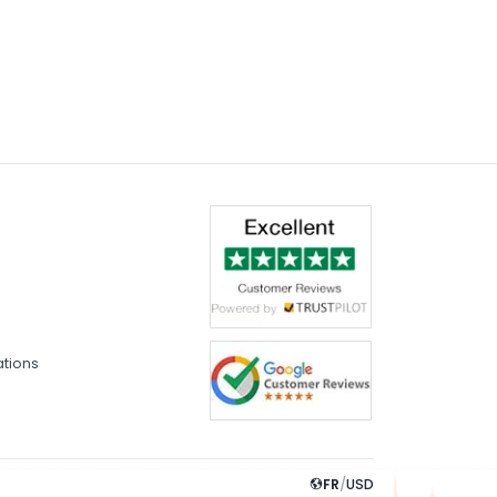
ations
FR
/
USD