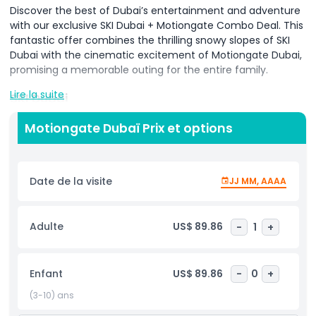
Discover the best of Dubai’s entertainment and adventure
with our exclusive SKI Dubai + Motiongate Combo Deal. This
fantastic offer combines the thrilling snowy slopes of SKI
Dubai with the cinematic excitement of Motiongate Dubai,
promising a memorable outing for the entire family.
Lire la suite
SKI Dubai
Escape to a winter wonderland at SKI Dubai, the Middle
Motiongate Dubaï Prix et options
East's first indoor ski resort, located in the Mall of the
Emirates. Enjoy a variety of snow-filled activities, from skiing
and snowboarding to tobogganing and snowball fights.
Meet the adorable penguins, explore the snow cavern, or
Date de la visite
JJ MM, AAAA
take a ride on the chairlift for stunning views of the snowy
landscape. SKI Dubai offers a unique winter experience in
the heart of the desert.
Adulte
US$ 89.86
-
1
+
Motiongate Dubai
Step into the world of movies at Motiongate Dubai, the
Enfant
US$ 89.86
-
0
+
largest Hollywood-inspired theme park in the region. Explore
(3-10) ans
themed zones featuring your favorite characters from
DreamWorks Animation, Columbia Pictures, and Lionsgate.