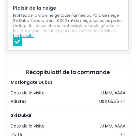
Plaisir de la neige
Politique enfant/adulte
Profitez de la vraie neige toute l'année au Parc de neige
Ski Dubai ! Jouez dans 3 000 m² de neige, testez les pistes
de luge, les descentes en bobsleigh, la boule géante et
À savoir
les toboggans en tube pour une expérience familiale
Lire la suite
amusante.
Inclus
Emplacement
Entrée unique au Parc de neige avec séjour illimité.
Accès aux activités du Parc de neige, y compris la
Grotte de glace.
Politique d'annulation
Des descentes illimitées en bobsleigh, en boule
géante, en autos tamponneuses et sur la piste de
Récapitulatif de la commande
tubing.
Une montée en télésiège (une fois).
Motiongate Dubaï
Un tour de l'attraction Frisson de la Montagne (une
fois).
Date de la visite
JJ MM, AAAA
Équipement d'hiver fourni : veste, pantalon,
chaussettes jetables, bottes de neige et gants en
Adultes
US$ 65.35 × 1
polaire gratuits.
Le port du casque est obligatoire pour les enfants de
moins de 13 ans.
Ski Dubaï
Date de la visite
JJ MM, AAAA
Invité
× 1