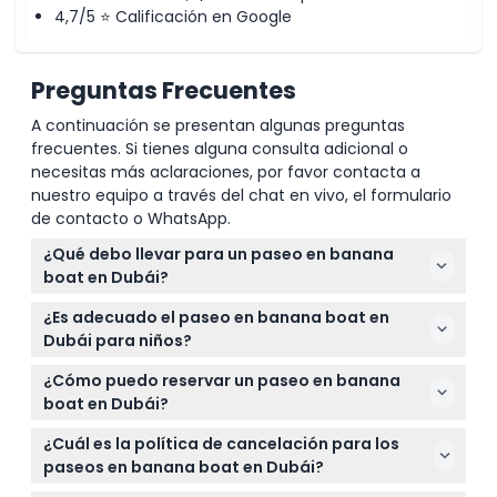
4,7/5 ⭐ Calificación en Google
Preguntas Frecuentes
A continuación se presentan algunas preguntas
frecuentes. Si tienes alguna consulta adicional o
necesitas más aclaraciones, por favor contacta a
nuestro equipo a través del chat en vivo, el formulario
de contacto o WhatsApp.
¿Qué debo llevar para un paseo en banana
boat en Dubái?
Lleva tu propio traje de baño, toalla y un pasaporte
¿Es adecuado el paseo en banana boat en
válido o identificación de Emiratos. Las
Dubái para niños?
pertenencias personales deben guardarse de
Sí, los niños de 6 años en adelante pueden
forma segura ya que generalmente no se
¿Cómo puedo reservar un paseo en banana
participar, pero no se permite a los menores de 6
proporcionan toallas ni áreas para cambiarse.
boat en Dubái?
años. Todos los participantes deben saber nadar o
Puedes reservar fácilmente tu paseo en banana
poder mantenerse a flote en el agua.
¿Cuál es la política de cancelación para los
boat en línea aquí mismo en este sitio web. Solo
paseos en banana boat en Dubái?
selecciona la fecha que prefieras y verifica la
Puedes cancelar hasta 24 horas antes para recibir