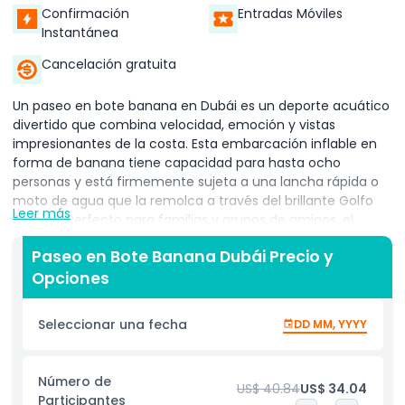
Confirmación
Entradas Móviles
Instantánea
Cancelación gratuita
Un paseo en bote banana en Dubái es un deporte acuático
divertido que combina velocidad, emoción y vistas
impresionantes de la costa. Esta embarcación inflable en
forma de banana tiene capacidad para hasta ocho
personas y está firmemente sujeta a una lancha rápida o
moto de agua que la remolca a través del brillante Golfo
Leer más
Arábigo. Perfecto para familias y grupos de amigos, el
paseo promete risas, emociones y recuerdos compartidos.
Paseo en Bote Banana Dubái Precio y
La experiencia comienza con una sesión informativa de
Opciones
seguridad por parte de instructores profesionales para
garantizar la comodidad y seguridad de todos los pasajeros.
Una vez listos, subirás al resistente inflable y partirás
Seleccionar una fecha
DD MM, YYYY
atravesando las olas. La velocidad puede mantenerse
suave y estable para principiantes y niños, o acelerarse con
giros bruscos y salpicaduras para quienes buscan
Número de
US$ 40.84
US$ 34.04
adrenalina. Cada giro y salto sobre el agua añade diversión,
Participantes