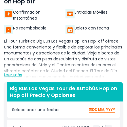
on Hop off
Confirmación
Entradas Móviles
Instantánea
No reembolsable
Boleto con fecha
El Tour Turístico Big Bus Las Vegas Hop-on Hop-off ofrece
una forma conveniente y flexible de explorar los principales
monumentos y atracciones de la ciudad. Viaja a bordo de
un autobús de dos pisos descubierto y disfruta de vistas
panorámicas del Strip y el Centro mientras descubres el
vibrante carácter de la Ciudad del Pecado. El Tour de Día
Leer más
Ruta Roja incluye nueve paradas cuidadosamente
seleccionadas en atracciones principales como MGM
Big Bus Las Vegas Tour de Autobús Hop on
Grand, High Roller y LINQ Promenade, El Museo del Crimen
Hop off Precio y Opciones
Organizado (The Mob Museum), Treasure Island, Hotel
Excalibur, The Strat, Resorts World y el famoso letrero
Welcome to Fabulous Las Vegas. Con paseos ilimitados
Seleccionar una fecha
DD MM, YYYY
durante la validez de tu boleto, puedes bajarte para
explorar cada ubicación y reincorporarte al tour cuando
desees, facilitando diseñar tu propio itinerario turístico. El