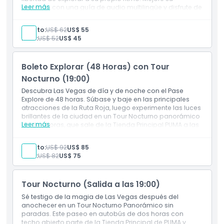
Leer más
recorrido con una guía de audio multilingüe y disfrute de
la entrada incluida a Atomic Golf, que ofrece 30 minutos
de tiempo de juego en la bahía.
Exclusiones
Adulto:
US$ 62
US$ 55
Niño:
US$ 52
US$ 45
Cosas a Saber
Boleto Explorar (48 Horas) con Tour
Nocturno (19:00)
Política de Cancelación
Descubra Las Vegas de día y de noche con el Pase
Explore de 48 horas. Súbase y baje en las principales
atracciones de la Ruta Roja, luego experimente las luces
brillantes de la ciudad en un Tour Nocturno panorámico
Leer más
de dos horas, que sale de la Tienda Principal PUMA a las
7:00 PM. Este paquete también incluye una guía de
audio multilingüe y 30 minutos de tiempo en la bahía en
Adulto:
US$ 92
US$ 85
Atomic Golf.
Niño:
US$ 82
US$ 75
Tour Nocturno (Salida a las 19:00)
Sé testigo de la magia de Las Vegas después del
anochecer en un Tour Nocturno Panorámico sin
paradas. Este paseo en autobús de dos horas con
techo abierto parte de la Tienda Principal de PUMA y