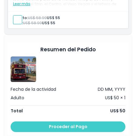
Leer más
muestra el Strip, el Centro, el Viejo Vegas y el letrero de
Bienvenida a la Fabulosa Las Vegas. Siéntese, relájese y
disfrute del comentario de audio en varios idiomas
Adulto:
US$ 58.99
US$ 55
mientras las luces neón de la Ciudad del Pecado
Niño:
US$ 58.99
US$ 55
cobran vida.
Resumen del Pedido
Fecha de la actividad
DD MM, YYYY
Adulto
US$ 50 × 1
Total
US$ 50
Proceder al Pago