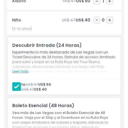
Adulto
US$ 57
US$ 50
-
1
+
comentario de audio está disponible en inglés y español,
proporcionando información entretenida sobre la historia,
monumentos y aspectos culturales de Las Vegas durante
Niño
US$ 47
US$ 40
-
0
+
todo el recorrido. Los boletos se activan al subir por primera
vez y son válidos hasta el final del servicio ese día,
(3-12 años)
ofreciendo total flexibilidad. Ya sea que quieras tomar fotos
memorables, aprender historias fascinantes o
Descubrir Entrada (24 Horas)
simplemente relajarte y disfrutar del ambiente desde la
cubierta descubierta, este tour ofrece una forma sencilla
Experimenta lo más destacado de Las Vegas con un
de experimentar Las Vegas. Perfecto tanto para visitantes
Ticket Descubre de 24 horas. Disfruta de acceso ilimitado
para subir y bajar en la Ruta Roja del Tour Diurno,
primerizos como para viajeros que regresan, Big Bus Tours
cubriendo atracciones icónicas a lo largo del Strip.
combina confort, libertad y descubrimiento en una
Leer más
Escucha un comentario de audio atractivo en varios
experiencia inolvidable.
idiomas y aprovecha la entrada incluida a Atomic Golf
con 30 minutos de tiempo de bahía para
Adulto:
US$ 57
US$ 50
entretenimiento adicional.
Niño:
US$ 47
US$ 40
Aspectos Destacados
Boleto Esencial (48 Horas)
Inclusiones
Vea más de Las Vegas con el Boleto Esencial de 48
horas. Viaje por el Strip y el Downtown en la Ruta Roja
con viajes ilimitados de subida y bajada, dándole la
Política para Niños y Adultos
libertad de explorar a su propio ritmo. Mejore su