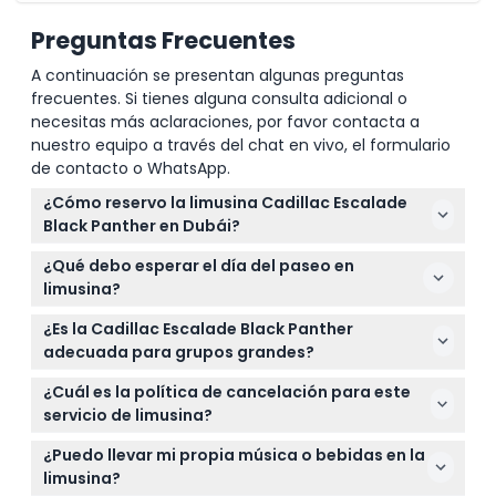
Preguntas Frecuentes
A continuación se presentan algunas preguntas
frecuentes. Si tienes alguna consulta adicional o
necesitas más aclaraciones, por favor contacta a
nuestro equipo a través del chat en vivo, el formulario
de contacto o WhatsApp.
¿Cómo reservo la limusina Cadillac Escalade
Black Panther en Dubái?
Puede reservar fácilmente la limusina Cadillac
¿Qué debo esperar el día del paseo en
Escalade Black Panther en línea aquí mismo en
limusina?
nuestro sitio web. Simplemente seleccione su
El día señalado, su chófer llegará al lugar acordado
fecha y verifique la disponibilidad durante el
¿Es la Cadillac Escalade Black Panther
para recogerlo en la lujosa Cadillac Escalade Black
proceso de reserva.
adecuada para grupos grandes?
Panther. Disfrute de asientos de cuero premium, un
¡Sí! Esta limusina puede acomodar cómodamente
bar de refrescos abastecido y un sistema de sonido
¿Cuál es la política de cancelación para este
hasta 20 pasajeros, lo que la hace perfecta para
e iluminación de primera durante todo el viaje.
servicio de limusina?
bodas, eventos corporativos y celebraciones
Puede cancelar hasta 24 horas antes para obtener
especiales con un grupo grande.
¿Puedo llevar mi propia música o bebidas en la
un reembolso, menos cualquier cargo por
limusina?
transferencia. Los cambios o reprogramaciones