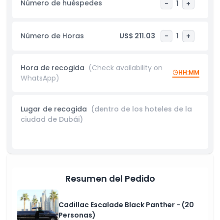
Número de huéspedes
-
1
+
un tour por la ciudad o un traslado único al hotel, nuestros
servicios son totalmente personalizables. Recomendamos
reservar un paseo en limusina de mínimo 1 hora, aunque 2
Número de Horas
US$ 211.03
-
1
+
horas es lo ideal para explorar las principales atracciones y
capturar fotos inolvidables. También ofrecemos arreglos
para eventos como pasteles de cumpleaños, montajes de
Hora de recogida
(Check availability on
aniversario y otras sorpresas personalizadas bajo petición.
HH:MM
WhatsApp)
Permita que nuestro equipo cree la experiencia de lujo
perfecta diseñada solo para usted.
Lugar de recogida
(dentro de los hoteles de la
ciudad de Dubái)
Aspectos Destacados
Inclusiones
Resumen del Pedido
Cosas a Saber
Cadillac Escalade Black Panther - (20
Política de Cancelación
Personas)