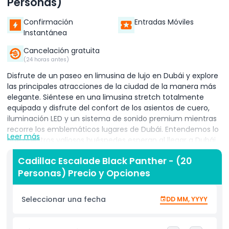
Personas)
Confirmación
Entradas Móviles
Instantánea
Cancelación gratuita
(24 horas antes)
Disfrute de un paseo en limusina de lujo en Dubái y explore
las principales atracciones de la ciudad de la manera más
elegante. Siéntese en una limusina stretch totalmente
equipada y disfrute del confort de los asientos de cuero,
iluminación LED y un sistema de sonido premium mientras
recorre los emblemáticos lugares de Dubái. Entendemos lo
Leer más
que nuestros valiosos huéspedes esperan al llegar a Dubái.
Por eso ofrecemos una variedad de limusinas de lujo para
Cadillac Escalade Black Panther - (20
adaptarse a todos los tamaños de grupo. Nuestra limusina
Personas) Precio y Opciones
Cadillac Escalade Black Panther puede acomodar hasta 20
pasajeros, perfecta para tours en grupo o celebraciones
familiares. Un paseo en limusina en Dubái es ideal para
Seleccionar una fecha
DD MM, YYYY
parejas, familias y grupos, especialmente durante
ocasiones especiales como cumpleaños, lunas de miel,
propuestas o el Día de San Valentín. Ya sea que necesite