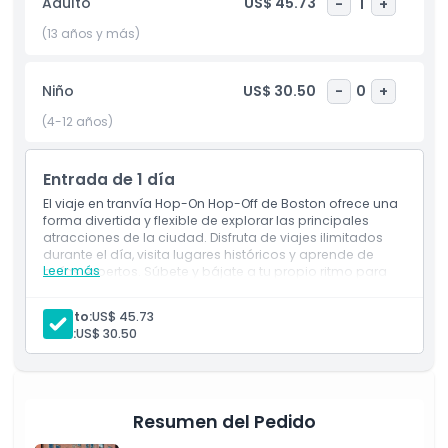
Adulto
US$ 45.73
-
1
+
famosos de la ciudad. Ya sea que busques sumergirte en el
pasado revolucionario de Boston o disfrutar de su vibrante
(13 años y más)
presente, el Recorrido en tranvía hop-on hop-off en Boston
es una manera conveniente, divertida y educativa de ver lo
Niño
US$ 30.50
-
0
+
mejor de Boston en un día inolvidable.
(4-12 años)
Aspectos Destacados
Entrada de 1 día
El viaje en tranvía Hop-On Hop-Off de Boston ofrece una
Inclusiones
forma divertida y flexible de explorar las principales
atracciones de la ciudad. Disfruta de viajes ilimitados
durante el día, visita lugares históricos y aprende de
Leer más
guías expertos. Súbete y bájate a tu propio ritmo para
Política para Niños y Adultos
experimentar la rica historia, cultura y vistas
panorámicas de Boston.
Adulto:
US$ 45.73
Exclusiones
Niño:
US$ 30.50
Horario de Apertura
Resumen del Pedido
Cosas a Saber