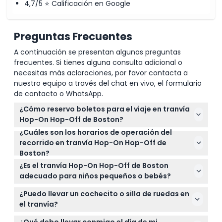
4,7/5 ⭐ Calificación en Google
Preguntas Frecuentes
A continuación se presentan algunas preguntas
frecuentes. Si tienes alguna consulta adicional o
necesitas más aclaraciones, por favor contacta a
nuestro equipo a través del chat en vivo, el formulario
de contacto o WhatsApp.
¿Cómo reservo boletos para el viaje en tranvía
Hop-On Hop-Off de Boston?
¿Cuáles son los horarios de operación del
Puedes reservar tus boletos fácilmente en línea
recorrido en tranvía Hop-On Hop-Off de
aquí mismo en este sitio web para una experiencia
Boston?
conveniente y segura. Simplemente selecciona la
Los tranvías operan diariamente de 9:00 AM a 5:00
fecha que prefieras y confirma tu compra para
¿Es el tranvía Hop-On Hop-Off de Boston
PM entre abril y octubre, y de 9:00 AM a 4:00 PM de
comenzar.
adecuado para niños pequeños o bebés?
noviembre a marzo. Los tranvías suelen salir cada
¡Sí! Los niños de 0 a 3 años viajan gratis, pero
15 a 30 minutos (sujeto a cambios — por favor
¿Puedo llevar un cochecito o silla de ruedas en
asegúrate de incluirlos en tu conteo al hacer la
confirma al momento de la reserva).
el tranvía?
reserva. Ten en cuenta que los niños de 13 años en
Desafortunadamente, los tranvías no son
adelante necesitarán un boleto de adulto.