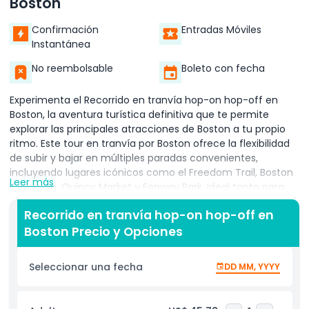
Boston
Confirmación
Entradas Móviles
Instantánea
No reembolsable
Boleto con fecha
Experimenta el Recorrido en tranvía hop-on hop-off en
Boston, la aventura turística definitiva que te permite
explorar las principales atracciones de Boston a tu propio
ritmo. Este tour en tranvía por Boston ofrece la flexibilidad
de subir y bajar en múltiples paradas convenientes,
incluyendo lugares icónicos como el Freedom Trail, Boston
Leer más
Common, Quincy Market y Fenway Park. Ideal tanto para
visitantes primerizos como para viajeros que regresan, este
Recorrido en tranvía hop-on hop-off en
tour guiado proporciona comentarios en vivo de guías
Boston Precio y Opciones
conocedores que comparten historias fascinantes sobre la
historia, arquitectura y cultura de Boston. Con viajes
ilimitados por todo el día, es fácil personalizar tu itinerario y
Seleccionar una fecha
DD MM, YYYY
descubrir desde sitios históricos hasta paseos panorámicos
junto al mar. Los tranvías cómodos y al aire libre ofrecen
vistas panorámicas y un paseo relajante por los barrios más