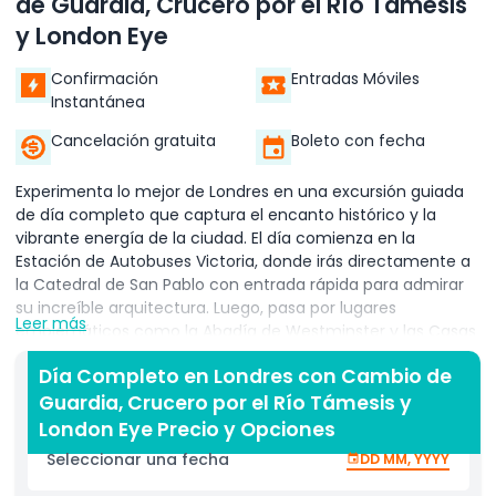
de Guardia, Crucero por el Río Támesis
y London Eye
Confirmación
Entradas Móviles
Instantánea
Cancelación gratuita
Boleto con fecha
Experimenta lo mejor de Londres en una excursión guiada
de día completo que captura el encanto histórico y la
vibrante energía de la ciudad. El día comienza en la
Estación de Autobuses Victoria, donde irás directamente a
la Catedral de San Pablo con entrada rápida para admirar
su increíble arquitectura. Luego, pasa por lugares
Leer más
emblemáticos como la Abadía de Westminster y las Casas
del Parlamento mientras tu guía experto comparte
Día Completo en Londres con Cambio de
historias fascinantes.
Guardia, Crucero por el Río Támesis y
Disfruta del espectáculo del Cambio de Guardia en el
London Eye Precio y Opciones
Palacio de Buckingham, una exhibición inolvidable de la
Seleccionar una fecha
DD MM, YYYY
tradición británica. En caso de mal tiempo, disfruta de una
parada para fotos en el palacio como alternativa. Continúa