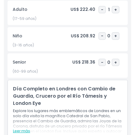
tu recorrido con tiempo libre para explorar y almorzar de
Adulto
US$ 222.40
-
1
+
forma independiente.
(17-59 años)
Más tarde, retrocede en el tiempo en la Torre de Londres y
maravíllate con las Joyas de la Corona. La experiencia
continúa con un relajante crucero exclusivo por el río
Niño
US$ 208.92
-
0
+
Támesis, que ofrece vistas pintorescas de la ciudad desde
(3-16 años)
el agua. Finalmente, disfruta de un paseo impresionante en
el London Eye y contempla vistas panorámicas del
horizonte desde arriba.
Senior
US$ 218.36
-
0
+
(60-99 años)
Este tour completo concluye en el London Eye alrededor de
las 16:30, convirtiéndolo en una forma conveniente y
memorable de explorar las principales atracciones de
Día Completo en Londres con Cambio de
Londres en un solo día.
Guardia, Crucero por el Río Támesis y
London Eye
Explore los lugares más emblemáticos de Londres en un
Aspectos Destacados
solo día visita la magnífica Catedral de San Pablo,
presencia el Cambio de Guardia, admira las Joyas de la
Corona, disfruta de un crucero privado por el río Támesis
Inclusiones
Leer más
y monta en el London Eye. Incluye guía experto y autocar