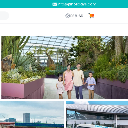
info@jtrholidays.com
ES
/
USD