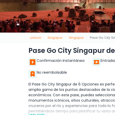
Inicio
Singapur
Singapur
Pase Go City S
Pase Go City Singapur d
Confirmación Instantánea
Entrada
No reembolsable
El Pase Go City Singapur de 6 Opciones es perf
amplia gama de los puntos destacados de la ci
económicos. Con este pase, puedes seleccionar
monumentos icónicos, sitios culturales, atracc
cruceros por el río y experiencias para toda la fa
permitiéndote tiempo para planificar tu visita a
Leer más