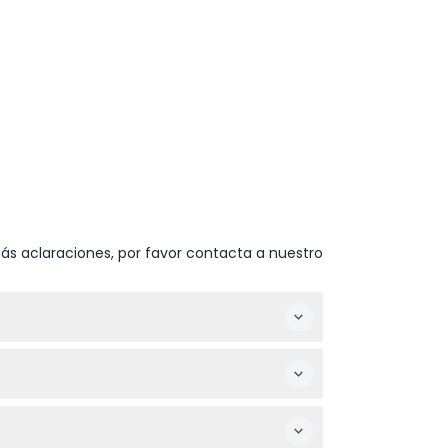
ás aclaraciones, por favor contacta a nuestro
a para comenzar.
z de 60 días después del primer uso.