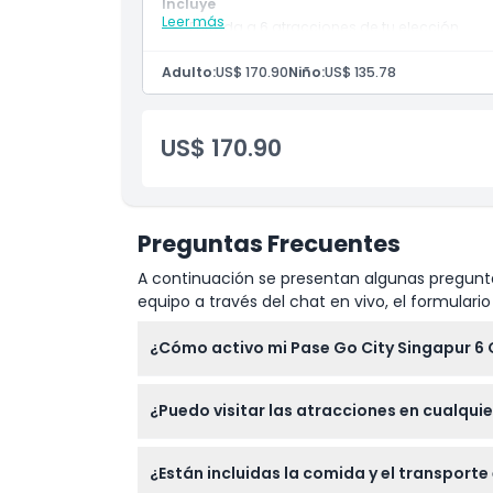
Incluye
Leer más
Entrada a 6 atracciones de tu elección.
Validez de 60 días desde el primer uso.
Ubicación
Adulto:
US$ 170.90
Niño:
US$ 135.78
Política de Cancelación
US$ 170.90
Preguntas Frecuentes
A continuación se presentan algunas pregunta
equipo a través del chat en vivo, el formular
¿Cómo activo mi Pase Go City Singapur 6
Activarás tu pase cuando visites tu primer
¿Puedo visitar las atracciones en cualqui
Sí, puedes explorar las atracciones seleccio
¿Están incluidas la comida y el transporte