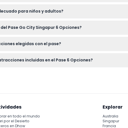
ntre atracciones no están incluidos con el pase.
adecuado para niños y adultos?
de 13 a 99 años como para niños de 3 a 12 años.
 del Pase Go City Singapur 6 Opciones?
eden cancelar, así que asegúrate de tus planes antes de reserv
acciones elegidas con el pase?
o móvil y una identificación válida si la atracción la requiere par
atracciones incluidas en el Pase 6 Opciones?
tus reservas directamente en línea en este sitio web durante el 
tividades
Explorar
orar en todo el mundo
Australia
ri por el Desierto
Singapur
ceros en Dhow
Francia