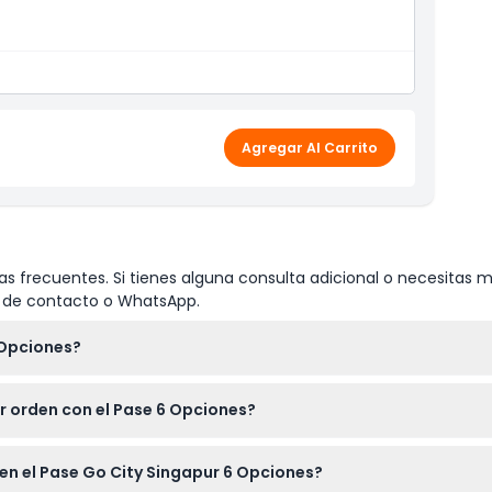
Agregar Al Carrito
s frecuentes. Si tienes alguna consulta adicional o necesitas m
io de contacto o WhatsApp.
 Opciones?
a atracción. Simplemente muestra tu cupón digital en la entrad
er orden con el Pase 6 Opciones?
nadas a tu propio ritmo y en cualquier orden dentro de la valide
 en el Pase Go City Singapur 6 Opciones?