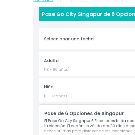
tu primera atracción y, una vez activado, tiene
dándote la libertad de explorar a un ritmo cóm
Pase Go City Singapur de 6 Opcio
conveniente pase digital único, eliminando la n
ajustar tu itinerario sobre la marcha. Ya sea que
mercados locales de comida, visitar puntos cult
adicionales, el pase se adapta a tu estilo de viaj
Seleccionar una fecha
la flexibilidad, el Pase de 6 Opciones te ayuda 
de Singapur con comodidad y gran valor.
Adulto
Aspectos Destacados
(13 - 99 años)
Inclusiones
Niño
(3 - 12 años)
Política para Niños y Adultos
Pase de 6 Opciones de Singapur
Exclusiones
El Pase Go City Singapur 6 Elecciones te da ac
tu elección. El cupón es válido por 30 días desde
tienes 60 días para disfrutar de las elecciones 
Cosas a Saber