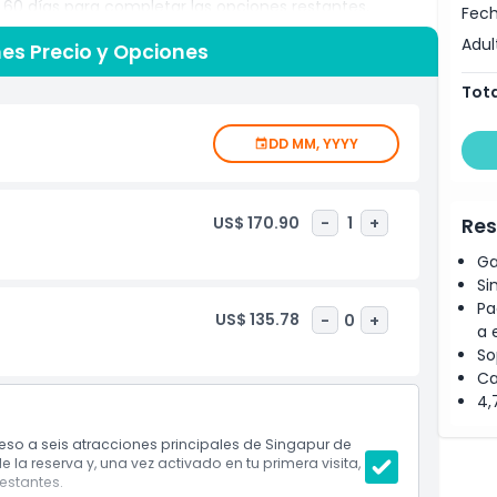
s 60 días para completar las opciones restantes,
Fech
odo. Todas las admisiones se gestionan mediante un
Adul
nes Precio y Opciones
ecesidad de comprar boletos individuales y facilitando
 quieras descubrir vecindarios populares, disfrutar de
Tota
urales destacados o agregar actividades turísticas
e. Ideal para parejas, familias y viajeros que disfrutan de
DD MM, YYYY
a experimentar la cultura, entretenimiento y atracciones
US$ 170.90
-
1
+
Res
Ga
Si
Pa
US$ 135.78
-
0
+
a 
So
Ca
4,
ceso a seis atracciones principales de Singapur de
 la reserva y, una vez activado en tu primera visita,
restantes.