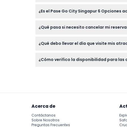
No, la comida, las bebidas y el transporte e
¿Es el Pase Go City Singapur 6 Opciones 
Sí, el pase es adecuado tanto para adultos 
¿Qué pasa si necesito cancelar mi reserva
Los boletos no son reembolsables y no se pu
¿Qué debo llevar el día que visite mis atr
Lleva tu cupón digital o pase en tu dispositiv
¿Cómo verifico la disponibilidad para las 
Puedes verificar la disponibilidad y hacer 
Acerca de
Ac
Contáctanos
Expl
Sobre Nosotros
Safa
Preguntas Frecuentes
Cru