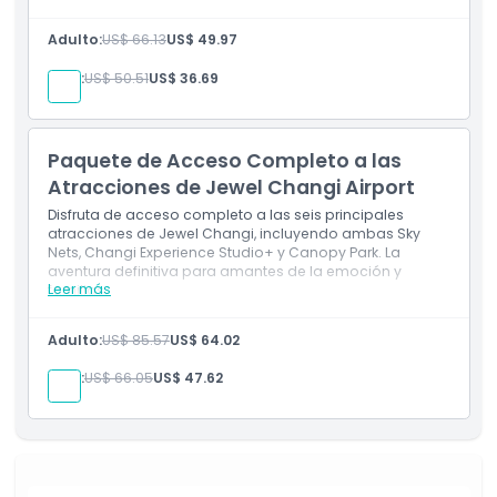
Incluye
Entrada a Changi Experience Studio+
Adulto:
US$ 66.13
US$ 49.97
Acceso a Puente Canopy, Laberinto de Setos,
Laberinto de Espejos y Red Caminante
Niño:
US$ 50.51
US$ 36.69
Entrada gratuita a Canopy Park
Paquete de Acceso Completo a las
Atracciones de Jewel Changi Airport
Disfruta de acceso completo a las seis principales
atracciones de Jewel Changi, incluyendo ambas Sky
Nets, Changi Experience Studio+ y Canopy Park. La
aventura definitiva para amantes de la emoción y
Leer más
familias.
Inclusiones
Adulto:
US$ 85.57
US$ 64.02
Entrada al Changi Experience Studio+
Acceso a Canopy Bridge, Hedge Maze, Mirror
Niño:
US$ 66.05
US$ 47.62
Maze, Walking Net y Bouncing Net
Entrada gratuita a Canopy Park