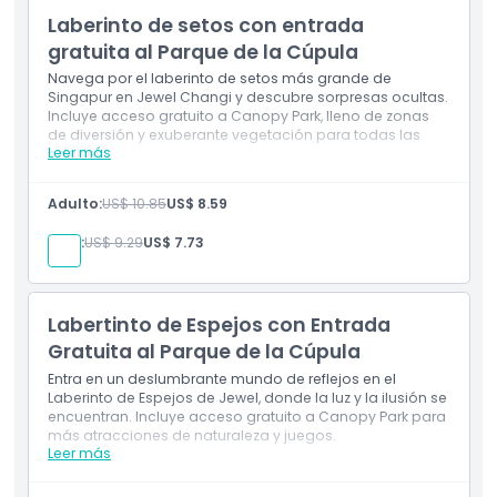
Laberinto de setos con entrada
Política de Cancelación
gratuita al Parque de la Cúpula
Navega por el laberinto de setos más grande de
Singapur en Jewel Changi y descubre sorpresas ocultas.
Incluye acceso gratuito a Canopy Park, lleno de zonas
de diversión y exuberante vegetación para todas las
Leer más
edades.
Incluye
Adulto:
US$ 10.85
US$ 8.59
Entrada al laberinto de setos más grande de
Singapur
Niño:
US$ 9.29
US$ 7.73
Acceso gratuito a Canopy Park
Labertinto de Espejos con Entrada
Gratuita al Parque de la Cúpula
Entra en un deslumbrante mundo de reflejos en el
Laberinto de Espejos de Jewel, donde la luz y la ilusión se
encuentran. Incluye acceso gratuito a Canopy Park para
más atracciones de naturaleza y juegos.
Leer más
Inclusiones