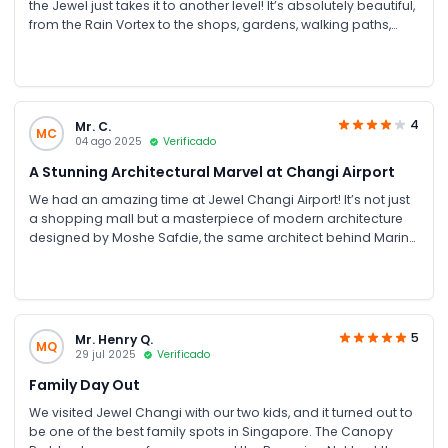
the Jewel just takes it to another level! It’s absolutely beautiful,
from the Rain Vortex to the shops, gardens, walking paths,
and restaurants; everything is designed so thoughtfully. Make
sure you explore all the levels; it can take around 2–3 hours,
but it’s totally worth it. You can even buy bundle tickets for
multiple attractions. Whether you visit during the day or at
night, the place is just amazing!
4
Mr. C.
MC
04 ago 2025
Verificado
A Stunning Architectural Marvel at Changi Airport
We had an amazing time at Jewel Changi Airport! It’s not just
a shopping mall but a masterpiece of modern architecture
designed by Moshe Safdie, the same architect behind Marina
Bay Sands. The highlight was definitely the 40-metre indoor
waterfall surrounded by lush greenery, absolutely
mesmerising, especially at night when the lights come on. A
must-visit spot for anyone passing through Singapore!
5
Mr. Henry Q.
MQ
29 jul 2025
Verificado
Family Day Out
We visited Jewel Changi with our two kids, and it turned out to
be one of the best family spots in Singapore. The Canopy