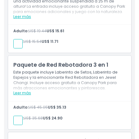
una actividad emocionante suspendida a 25 m de
altura! La entrada incluye acceso gratuito a Canopy Park
para emociones adicionales y juego con la naturaleza.
Leer más
Incluye
Salta a través de las Redes Celestes Manulife a
Adulto:
US$ 19.44
US$ 15.61
25 metros sobre el suelo
Acceso gratuito a Canopy Park
Niño:
US$ 15.54
US$ 11.71
Paquete de Red Rebotadora 3 en 1
Este paquete incluye Laberinto de Setos, Laberinto de
Espejos y la emocionante Red Rebotadora en Jewel
Changi. Incluye acceso gratuito a Canopy Park para
más atracciones emocionantes y pintorescas.
Leer más
Incluye
Acceso a Laberinto de Setos, Laberinto de
Adulto:
US$ 45.05
US$ 35.13
Espejos y Red Rebotadora
Entrada gratuita a Canopy Park
Niño:
US$ 35.68
US$ 24.90