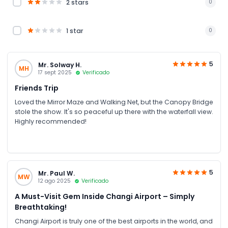
2 stars
0
1 star
0
5
Mr. Solway H.
MH
17 sept 2025
Verificado
Friends Trip
Loved the Mirror Maze and Walking Net, but the Canopy Bridge
stole the show. It's so peaceful up there with the waterfall view.
Highly recommended!
5
Mr. Paul W.
MW
12 ago 2025
Verificado
A Must-Visit Gem Inside Changi Airport – Simply
Breathtaking!
Changi Airport is truly one of the best airports in the world, and