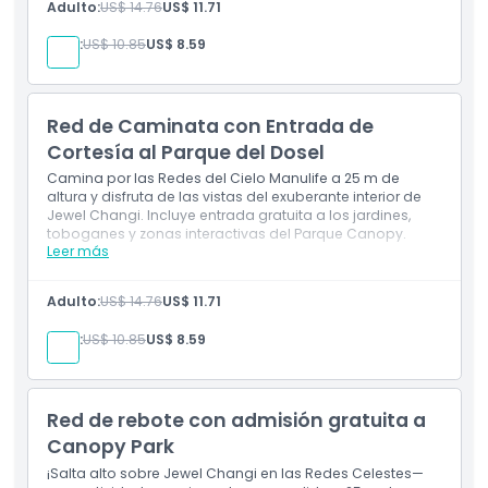
Explora el caleidoscópico Laberinto de Espejos
Adulto:
US$ 14.76
US$ 11.71
Acceso gratuito a Canopy Park
Niño:
US$ 10.85
US$ 8.59
Red de Caminata con Entrada de
Cortesía al Parque del Dosel
Camina por las Redes del Cielo Manulife a 25 m de
altura y disfruta de las vistas del exuberante interior de
Jewel Changi. Incluye entrada gratuita a los jardines,
toboganes y zonas interactivas del Parque Canopy.
Leer más
Incluye
Cruza las Redes del Cielo Manulife a 25 metros
Adulto:
US$ 14.76
US$ 11.71
sobre el suelo
Acceso gratuito al Parque Canopy
Niño:
US$ 10.85
US$ 8.59
Red de rebote con admisión gratuita a
Canopy Park
¡Salta alto sobre Jewel Changi en las Redes Celestes—