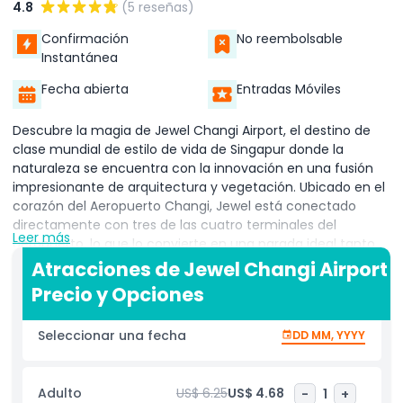
4.8
(5 reseñas)
Confirmación
No reembolsable
Instantánea
Fecha abierta
Entradas Móviles
Descubre la magia de Jewel Changi Airport, el destino de
clase mundial de estilo de vida de Singapur donde la
naturaleza se encuentra con la innovación en una fusión
impresionante de arquitectura y vegetación. Ubicado en el
corazón del Aeropuerto Changi, Jewel está conectado
directamente con tres de las cuatro terminales del
Leer más
aeropuerto, lo que lo convierte en una parada ideal tanto
para viajeros como para locales. Su pieza central icónica, el
Atracciones de Jewel Changi Airport
HSBC Rain Vortex, ostenta el título de la cascada interior
Precio y Opciones
más alta del mundo, cautivando a los visitantes con
impresionantes espectáculos de luces y sonido que
Seleccionar una fecha
DD MM, YYYY
transforman el espacio en un espectáculo deslumbrante.
Rodeando esta maravilla está el Shiseido Forest Valley, un
jardín interior de varios niveles que ofrece un escape
Adulto
US$ 6.25
US$ 4.68
-
1
+
tranquilo lleno de vegetación abundante, senderos para