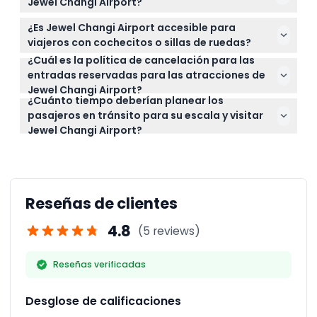
menores de 3 años entran gratis.
Jewel Changi Airport?
disponibilidad en tiempo real y asegurar su entrada
Es mejor usar pantalones o pantalones cortos y
a varias atracciones.
¿Es Jewel Changi Airport accesible para
zapatos cómodos y cerrados para disfrutar
viajeros con cochecitos o sillas de ruedas?
plenamente de las actividades, especialmente las
¿Cuál es la política de cancelación para las
Sí, Jewel Changi Airport es accesible para
de Canopy Park.
entradas reservadas para las atracciones de
cochecitos y sillas de ruedas, facilitando que
Jewel Changi Airport?
familias y visitantes con necesidades de movilidad
¿Cuánto tiempo deberían planear los
Las entradas para las atracciones de Jewel Changi
exploren las atracciones.
pasajeros en tránsito para su escala y visitar
Airport no son reembolsables y no pueden
Jewel Changi Airport?
cancelarse bajo ninguna circunstancia.
Los pasajeros en tránsito deberían tener al menos
una escala de 5 horas para visitar y disfrutar
cómodamente las atracciones de Jewel Changi
Airport.
Reseñas de clientes
4.8
(5 reviews)
Reseñas verificadas
Desglose de calificaciones