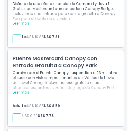
Disfruta de una oferta especial de Compra 1 y Lleva 1
Política para Niños y Adultos
Gratis con Mastercard para acceder a Canopy Bridge,
incluyendo una entrada para adulto gratuita a Canopy
Park para el doble de diversión.
Exclusiones
Leer más
Inclusiones
2× entradas para el Puente de Dosel (Compra 1 y
Adulto:
US$ 10.85
US$ 7.81
Horario de Apertura
Obtén 1 Gratis)
1× entrada gratuita para Adultos al Parque Dosel
Válido al seleccionar 1 Adulto para recibir 2
Cosas a Saber
entradas
Puente Mastercard Canopy con
Entrada Gratuita a Canopy Park
Ubicación
Camina por el Puente Canopy suspendido a 23 m sobre
el suelo con vistas impresionantes del Vórtice de Lluvia
de Jewel Changi. Incluye acceso gratuito a las
atracciones, jardines y zonas de juego de Canopy Park.
Cómo Llegar
Leer más
Incluye
Cómo Canjear
Cruza el Puente Canopy suspendido a 23 metros
Adulto:
US$ 10.85
US$ 8.59
sobre el suelo
Acceso de cortesía a Canopy Park
Niño:
US$ 9.29
US$ 7.73
Código de Vestimenta