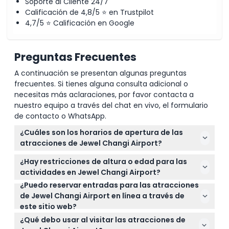
Soporte al Cliente 24/7
Calificación de 4,8/5 ⭐ en Trustpilot
4,7/5 ⭐ Calificación en Google
Preguntas Frecuentes
A continuación se presentan algunas preguntas
frecuentes. Si tienes alguna consulta adicional o
necesitas más aclaraciones, por favor contacta a
nuestro equipo a través del chat en vivo, el formulario
de contacto o WhatsApp.
¿Cuáles son los horarios de apertura de las
atracciones de Jewel Changi Airport?
Las atracciones de Jewel Changi Airport
¿Hay restricciones de altura o edad para las
generalmente operan de 10:00 AM a 9:00 PM, con la
actividades en Jewel Changi Airport?
última admisión 30 minutos antes del cierre. Los
¿Puedo reservar entradas para las atracciones
Sí, algunas atracciones como la Red para Caminar
horarios de Canopy Park varían ligeramente,
de Jewel Changi Airport en línea a través de
y la Red para Rebotar requieren una altura mínima
especialmente los fines de semana y los días
este sitio web?
de 110 cm. Los niños de 3 a 12 años deben estar
festivos. (sujeto a cambios — por favor confirme al
Sí, puede reservar entradas en línea cómodamente
acompañados por un adulto que pague, y los
¿Qué debo usar al visitar las atracciones de
momento de la reserva)
aquí mismo. Durante la reserva, puede consultar la