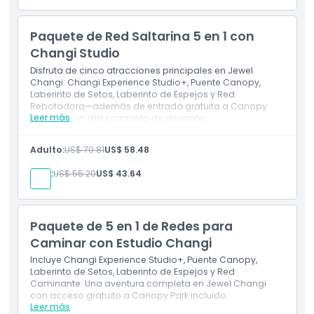
Paquete de Red Saltarina 5 en 1 con
Changi Studio
Disfruta de cinco atracciones principales en Jewel
Changi: Changi Experience Studio+, Puente Canopy,
Laberinto de Setos, Laberinto de Espejos y Red
Rebotadora—además de entrada gratuita a Canopy
Leer más
Park para un día completo de diversión.
Inclusiones
Adulto:
US$ 70.81
US$ 58.48
Entrada a Changi Experience Studio+
Acceso al Puente Canopy, Laberinto de Setos,
Niño:
US$ 55.20
US$ 43.64
Laberinto de Espejos y Red Rebotadora
Entrada gratuita a Canopy Park
Paquete de 5 en 1 de Redes para
Caminar con Estudio Changi
Incluye Changi Experience Studio+, Puente Canopy,
Laberinto de Setos, Laberinto de Espejos y Red
Caminante. Una aventura completa en Jewel Changi
con acceso gratuito a Canopy Park incluido.
Leer más