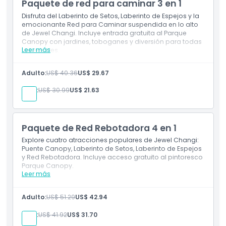
Paquete de red para caminar 3 en 1
Disfruta del Laberinto de Setos, Laberinto de Espejos y la
emocionante Red para Caminar suspendida en lo alto
de Jewel Changi. Incluye entrada gratuita al Parque
Canopy con jardines, toboganes y diversión para todas
Leer más
las edades.
Incluye
Adulto:
US$ 40.36
US$ 29.67
Acceso al Laberinto de Setos, Laberinto de
Espejos y la Red para Caminar
Niño:
US$ 30.99
US$ 21.63
Entrada gratuita al Parque Canopy
Paquete de Red Rebotadora 4 en 1
Explore cuatro atracciones populares de Jewel Changi:
Puente Canopy, Laberinto de Setos, Laberinto de Espejos
y Red Rebotadora. Incluye acceso gratuito al pintoresco
Parque Canopy.
Leer más
Incluye
Acceso al Puente Canopy, Laberinto de Setos,
Adulto:
US$ 51.29
US$ 42.94
Laberinto de Espejos y Red Rebotadora
Entrada gratuita al Parque Canopy
Niño:
US$ 41.92
US$ 31.70