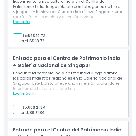
Exclusiones
Experimenta la rica cultura india en el Centro de
Patrimonio Indio, luego relájate con toboganes de hielo
y juegos en la nieve en Ciudad de la Nieve Singapur. Una
rara fusión de tradición y diversión invernal.
Horario de Apertura
Leer más
Incluye
Disfruta de una mezcla única de patrimonio y
diversión invernal con este combo Centro de
Cosas a Saber
Adulto:
US$ 18.72
Patrimonio Indio y Ciudad de la Nieve Singapur.
Senior:
US$ 18.72
Sumérgete en la historia y cultura india, luego
experimenta una hora de emocionante frío en
Ubicación
Ciudad de la Nieve.
Entrada para el Centro de Patrimonio Indio
+ Galería Nacional de Singapur
Cómo Llegar
Descubre la herencia india en Little India, luego admira
las obras maestras regionales en la Galería Nacional de
Singapur. Este boleto ofrece una inmersión profunda en
Cómo Canjear
la cultura, la historia y el arte fino.
Leer más
Inclusiones
Descubre la rica herencia cultural y artística de
Política de Cancelación
Singapur con este combo del Centro de Herencia
Adulto:
US$ 21.84
India y la Galería Nacional de Singapur.
Senior:
US$ 21.84
Explora las contribuciones indias y su vibrante
historia, luego observa la colección de arte más
grande del Sudeste Asiático.
Entrada para el Centro del Patrimonio Indio