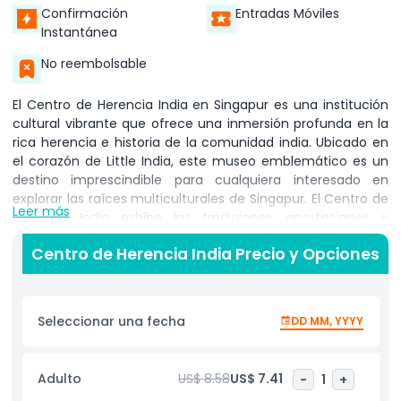
Confirmación
Entradas Móviles
Instantánea
No reembolsable
El Centro de Herencia India en Singapur es una institución
cultural vibrante que ofrece una inmersión profunda en la
rica herencia e historia de la comunidad india. Ubicado en
el corazón de Little India, este museo emblemático es un
destino imprescindible para cualquiera interesado en
explorar las raíces multiculturales de Singapur. El Centro de
Leer más
Herencia India exhibe las tradiciones, aportaciones y
experiencias de los indios en Singapur, desde su migración
Centro de Herencia India Precio y Opciones
y asentamiento inicial hasta su significativa influencia en el
desarrollo de la nación. Los visitantes pueden explorar
exhibiciones fascinantes sobre festivales indios, prácticas
religiosas, vestimenta tradicional, artes y artesanías, todas
Seleccionar una fecha
DD MM, YYYY
cuidadosamente curadas para destacar la diversidad y
profundidad de la cultura india. Las exhibiciones
interactivas y presentaciones multimedia hacen que la
Adulto
US$ 8.58
US$ 7.41
-
1
+
experiencia del museo sea atractiva para todas las edades,