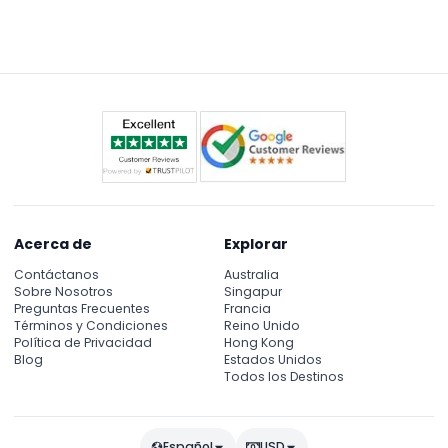
este sitio web, donde también puede verificar la
disponibilidad en tiempo real y asegurar su fecha y
hora preferidas.
Acerca de
Explorar
Contáctanos
Australia
Sobre Nosotros
Singapur
Preguntas Frecuentes
Francia
Términos y Condiciones
Reino Unido
Política de Privacidad
Hong Kong
Blog
Estados Unidos
Todos los Destinos
Español
USD