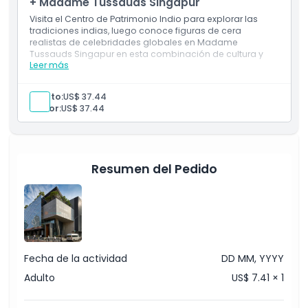
+ Madame Tussauds Singapur
Visita el Centro de Patrimonio Indio para explorar las
tradiciones indias, luego conoce figuras de cera
realistas de celebridades globales en Madame
Tussauds Singapur en esta combinación de cultura y
Leer más
glamour.
Incluye
Experimenta una mezcla de cultura y diversión con
Adulto:
US$ 37.44
celebridades con este combo de Centro de
Senior:
US$ 37.44
Patrimonio Indio y Madame Tussauds Singapur.
Explora la historia y contribuciones indias, luego
conoce figuras de cera realistas y disfruta de
experiencias interactivas.
Resumen del Pedido
Fecha de la actividad
DD MM, YYYY
Adulto
US$ 7.41 × 1