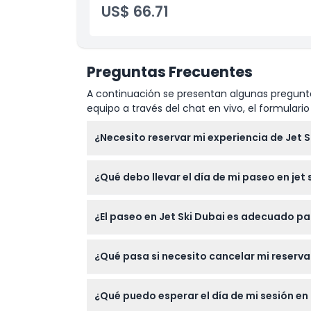
US$ 66.71
Preguntas Frecuentes
A continuación se presentan algunas pregunta
equipo a través del chat en vivo, el formular
¿Necesito reservar mi experiencia de Jet S
Aunque se aceptan visitantes sin reserva, es
¿Qué debo llevar el día de mi paseo en jet 
visitas con un grupo.
Asegúrate de llevar un pasaporte o identific
¿El paseo en Jet Ski Dubai es adecuado p
por 50 AED.
Jet Ski Dubai da la bienvenida tanto a pri
¿Qué pasa si necesito cancelar mi reserva 
afecciones cardíacas o estás embarazada.
Todos los boletos son no reembolsables y no
¿Qué puedo esperar el día de mi sesión en 