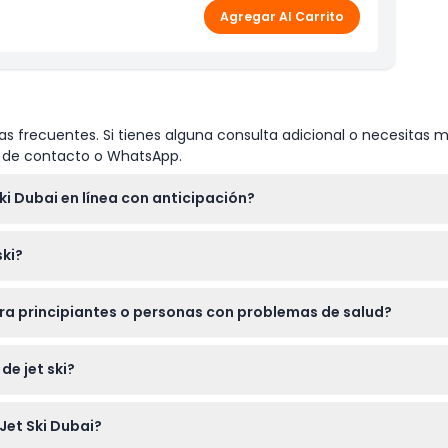
Agregar Al Carrito
s frecuentes. Si tienes alguna consulta adicional o necesitas m
io de contacto o WhatsApp.
ki Dubai en línea con anticipación?
 mejor reservar tu sesión de jet ski en línea con anticipación aq
ski?
ación válida, una toalla para la ducha y un cambio de ropa. Tamb
ara principiantes o personas con problemas de salud?
ncipiantes como a conductores experimentados, pero no se recom
de jet ski?
 se pueden cancelar, así que asegúrate de elegir una fecha y h
Jet Ski Dubai?