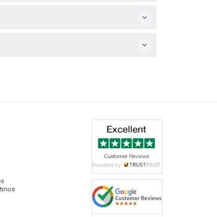
tos y videos de cortesía capturados por un
a traer tu propia toalla o alquilar una allí.
 la reserva aquí ya que los horarios están
os
tinos