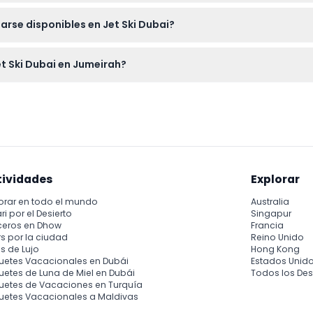
 dedicado en un jet ski separado, acceso seguro a taquillas y fo
rse disponibles en Jet Ski Dubai?
ncia.
rse en el lugar para refrescarse después de tu paseo, solo recuerd
et Ski Dubai en Jumeirah?
0 AM a 5:30 PM, pero por favor verifica la disponibilidad durante
tividades
Explorar
orar en todo el mundo
Australia
ri por el Desierto
Singapur
ceros en Dhow
Francia
s por la ciudad
Reino Unido
s de Lujo
Hong Kong
uetes Vacacionales en Dubái
Estados Unid
etes de Luna de Miel en Dubái
Todos los Des
uetes de Vacaciones en Turquía
uetes Vacacionales a Maldivas