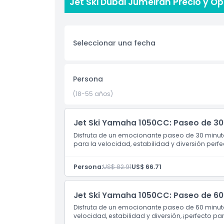
principiantes como para conductores experimenta
Jet Ski Dubái Jumeirah Precio y O
estable en el agua y te brinda un paseo suave. 
tendrás un momento inolvidable. Está diseñado pa
los amantes del agua en todas partes.
Seleccionar una fecha
Aspectos Destacados
Persona
Inclusiones
(18-55 años)
Jet Ski Yamaha 1050CC: Paseo de 30
Política para Niños y Adultos
Disfruta de un emocionante paseo de 30 minut
para la velocidad, estabilidad y diversión perf
Exclusiones
Persona:
US$ 82.91
US$ 66.71
No Adecuado Para
Jet Ski Yamaha 1050CC: Paseo de 60
Horario de Apertura
Disfruta de un emocionante paseo de 60 minut
velocidad, estabilidad y diversión, ¡perfecto p