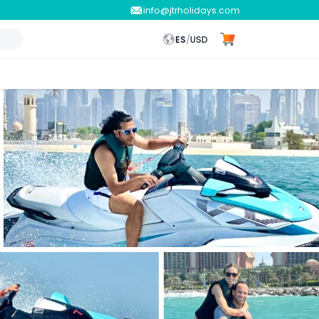
info@jtrholidays.com
ES
/
USD