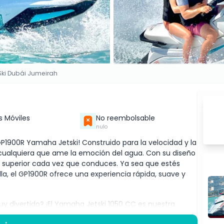
Ski Dubái Jumeirah
s Móviles
No reembolsable
nulo
1900R Yamaha Jetski! Construido para la velocidad y la
a cualquiera que ame la emoción del agua. Con su diseño
o superior cada vez que conduces. Ya sea que estés
lla, el GP1900R ofrece una experiencia rápida, suave y
uy divertido? ¡El Yamaha Jetski 1050 CC es nuestra
tencia, estabilidad y emoción, ideal tanto para