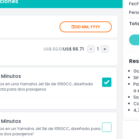
dos. Este jet ski es fácil de controlar, se mantiene
pciones
Fech
No importa si es tu primera vez o la número cien,
Pers
ra la aventura, por lo que es la elección principal para
Tota
DD MM, YYYY
US$ 82.91
US$ 66.71
-
1
+
Res
Ga
 Minutos
Si
Pa
os en una Yamaha Jet Ski de 1050CC, diseñada
ecta para dos pasajeros.
a 
So
Ca
4,
 Minutos
os en un Yamaha Jet Ski de 1050CC, diseñado para
ara dos pasajeros!