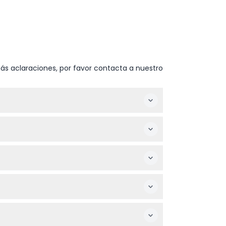
ás aclaraciones, por favor contacta a nuestro
uí para garantizar tu lugar, especialmente si
ién se pueden alquilar toallas en el lugar
ienda si tienes problemas de espalda,
ora que te convenga al reservar en línea.