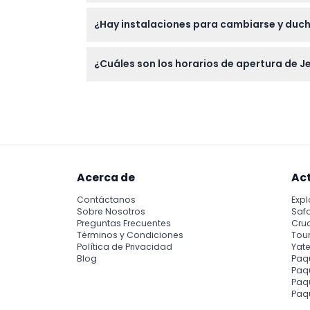
Recibirás equipo de seguridad, un instructor
¿Hay instalaciones para cambiarse y ducha
capitán profesional para mejorar tu experie
Sí, hay vestuarios e instalaciones para ducha
¿Cuáles son los horarios de apertura de J
Jet Ski Dubai está abierto diariamente de 8:0
sujetos a cambios.
Acerca de
Ac
Contáctanos
Expl
Sobre Nosotros
Safa
Preguntas Frecuentes
Cru
Términos y Condiciones
Tour
Política de Privacidad
Yate
Blog
Paq
Paqu
Paq
Paq