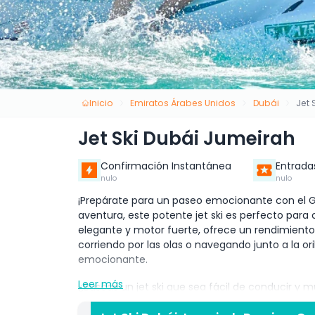
Inicio
Emiratos Árabes Unidos
Dubái
Jet 
Jet Ski Dubái Jumeirah
Confirmación Instantánea
Entrada
nulo
nulo
¡Prepárate para un paseo emocionante con el GP
aventura, este potente jet ski es perfecto par
elegante y motor fuerte, ofrece un rendimient
corriendo por las olas o navegando junto a la ori
emocionante.
Leer más
¿Buscas un jet ski que sea fácil de conducir y m
opción más popular! Es la mezcla perfecta de po