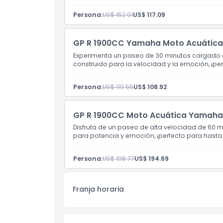
Cosas a Saber
Persona:
US$ 152.01
US$ 117.09
Ubicación
GP R 1900CC Yamaha Moto Acuática:
Experimenta un paseo de 30 minutos cargado d
construido para la velocidad y la emoción, ¡pe
Política de Cancelación
Persona:
US$ 110.55
US$ 108.92
GP R 1900CC Moto Acuática Yamaha:
Disfruta de un paseo de alta velocidad de 60 
para potencia y emoción, ¡perfecto para hasta
Persona:
US$ 198.77
US$ 194.69
Franja horaria