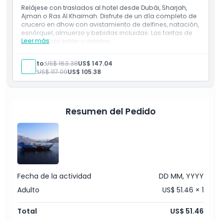
Paga las tarifas de visa y salida (85 AED por persona)
Relájese con traslados al hotel desde Dubái, Sharjah,
Cosas a Saber
en la frontera
Ajman o Ras Al Khaimah. Disfrute de un día completo de
crucero en dhow con avistamiento de delfines, natación,
esnórquel, almuerzo y bebidas incluidas. Las tarifas de
Ubicación
Leer más
visa y salida están cubiertas.
Incluye
Recogida y regreso desde hoteles en Dubái, Sharjah,
Adulto:
US$ 163.38
US$ 147.04
Política de Cancelación
Ajman o Ras Al Khaimah
Niño:
US$ 117.09
US$ 105.38
Crucero en dhow de día completo con avistamiento
de delfines, natación y esnórquel
Almuerzo, bebidas, chalecos salvavidas y toallas
incluidas
Tarifas de visa y salida ya cubiertas en el paquete
Resumen del Pedido
(mínimo 2 huéspedes requeridos)
Fecha de la actividad
DD MM, YYYY
Adulto
US$ 51.46 × 1
Total
US$ 51.46