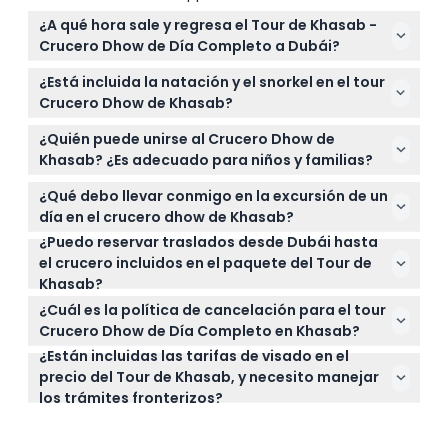
¿A qué hora sale y regresa el Tour de Khasab -
Crucero Dhow de Día Completo a Dubái?
El tour sale con recogida en el hotel en Dubái entre
¿Está incluida la natación y el snorkel en el tour
las 5:30 AM y 6:00 AM y regresa a los hoteles de
Crucero Dhow de Khasab?
Dubái alrededor de las 7:00 PM (sujeto a cambios —
Sí, el tour incluye natación y snorkel en las Islas
por favor confirme al momento de la reserva).
¿Quién puede unirse al Crucero Dhow de
Telegraf y Sibi, con todo el equipo necesario
Khasab? ¿Es adecuado para niños y familias?
provisto a bordo.
El tour es adecuado para adultos y niños mayores
¿Qué debo llevar conmigo en la excursión de un
de 5 años. Los niños menores de 5 años pueden
día en el crucero dhow de Khasab?
unirse gratis pero deben pagar las tarifas de salida
¿Puedo reservar traslados desde Dubái hasta
Lleve traje de baño, protector solar, un sombrero,
y visado. Todos los viajeros deben portar
el crucero incluidos en el paquete del Tour de
una toalla que se proporciona a bordo y sus
documentos de viaje válidos.
Khasab?
documentos de viaje para el cruce fronterizo.
Sí, hay traslados opcionales de ida y vuelta desde
¿Cuál es la política de cancelación para el tour
Dubái o Ras Al Jaima disponibles y pueden
Crucero Dhow de Día Completo en Khasab?
reservarse en línea en este sitio web junto con el
¿Están incluidas las tarifas de visado en el
Puede cancelar o modificar su reserva hasta 48
tour.
precio del Tour de Khasab, y necesito manejar
horas antes de la actividad para recibir un
los trámites fronterizos?
reembolso completo menos cualquier cargo por
Las tarifas de visado y salida están incluidas si
traslado. Cancelaciones con menos de 48 horas de
reserva con la opción de traslado compartido. Si
anticipación tienen un cargo del 75%.