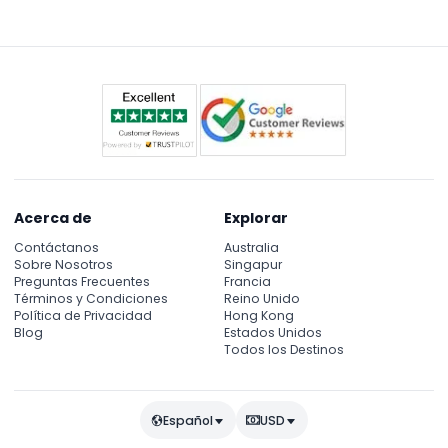
conduce por cuenta propia, debe pagar las tarifas
fronterizas usted mismo. Los trámites fronterizos se
gestionan durante el viaje.
Acerca de
Explorar
Contáctanos
Australia
Sobre Nosotros
Singapur
Preguntas Frecuentes
Francia
Términos y Condiciones
Reino Unido
Política de Privacidad
Hong Kong
Blog
Estados Unidos
Todos los Destinos
Español
USD