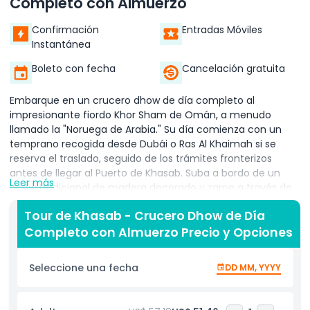
Completo con Almuerzo
Confirmación
Entradas Móviles
Instantánea
Boleto con fecha
Cancelación gratuita
Embarque en un crucero dhow de día completo al
impresionante fiordo Khor Sham de Omán, a menudo
llamado la "Noruega de Arabia." Su día comienza con un
temprano recogida desde Dubái o Ras Al Khaimah si se
reserva el traslado, seguido de los trámites fronterizos
antes de llegar al Puerto de Khasab. Suba a bordo de un
Leer más
dhow tradicional de madera decorado y zarpe a través de
majestuosos fiordos rodeados de montañas escarpadas y
Tour de Khasab - Crucero Dhow de Día
playas vírgenes. Observe los delfines juguetones en la
Completo con Almuerzo Precio y Opciones
entrada del fiordo antes que el dhow ancle en lugares
pintorescos como la Isla Telegraph y la Isla Seebi. Aquí,
puede nadar y hacer snorkel en aguas cristalinas con
Seleccione una fecha
DD MM, YYYY
colorida vida marina. A bordo, relájese con refrescos
ilimitados que incluyen refrescos, té, café y frutas frescas,
junto con un delicioso almuerzo buffet. Se proporcionan