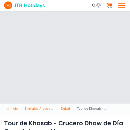
Mobile Search Opene
Inicio
Emiratos Árabes Unidos
Dubái
Tour de Khasab - Crucero Dhow de Día Completo con Almuerzo
Tour de Khasab - Crucero Dhow de Día