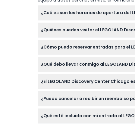
¿Cuáles son los horarios de apertura del
El LEGOLAND Discovery Center Chicago está ab
¿Quiénes pueden visitar el LEGOLAND Dis
de 10:00 a. m. a 6:00 p. m., con la última 
El centro está diseñado principalmente par
¿Cómo puedo reservar entradas para el 
por al menos un niño de entre 0 y 17 años.
Puede reservar sus entradas fácilmente en l
¿Qué debo llevar conmigo al LEGOLAND Di
Lleve ropa y calzado cómodos adecuados par
¿El LEGOLAND Discovery Center Chicago es 
estacionamiento disponible frente al cine 
Sí, la atracción es accesible para sillas de
¿Puedo cancelar o recibir un reembolso p
Las entradas no son reembolsables y no se 
¿Qué está incluido con mi entrada al LEG
Su entrada incluye acceso a todas las atrac
incluye comidas, bebidas ni extras como el 