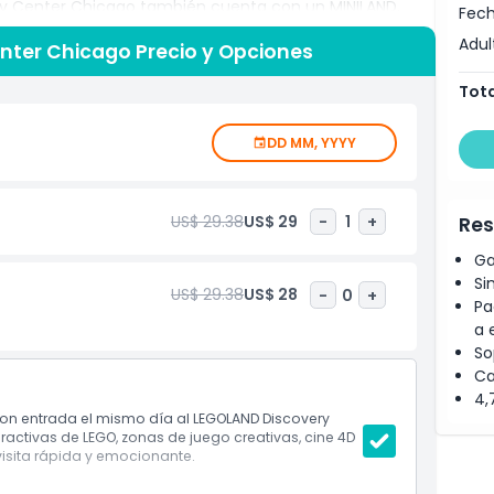
ery Center Chicago también cuenta con un MINILAND,
Fech
cago hechos completamente de LEGO. Esta atracción
Adul
nter Chicago Precio y Opciones
, pero los fans de LEGO de todas las edades la
elículas LEGO o explorar exhibiciones interactivas, hay
Tota
entras los niños se divierten en un ambiente seguro y
 Center Chicago es una excelente manera de pasar el
DD MM, YYYY
 perfecta para cualquier clima. Reserva tus entradas con
na de diversión en el mundo de LEGO.
US$ 29.38
US$ 29
-
1
+
Res
Ga
Si
US$ 29.38
US$ 28
-
0
+
Pa
a 
So
Ca
4,
con entrada el mismo día al LEGOLAND Discovery
activas de LEGO, zonas de juego creativas, cine 4D
visita rápida y emocionante.