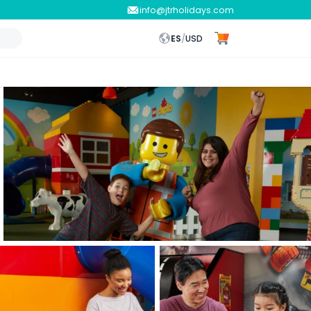
info@jtrholidays.com
ES
/
USD