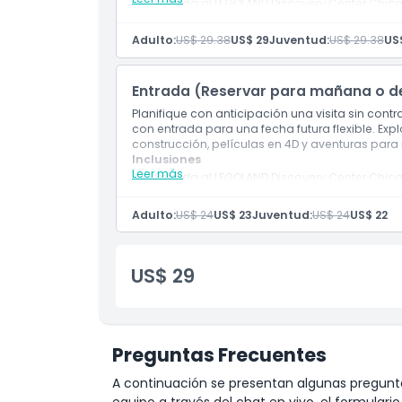
Entrada al LEGOLAND Discovery Center Chic
Acceso a todas las atracciones, exhibicion
Adulto:
US$ 29.38
US$ 29
Juventud:
US$ 29.38
US
Cosas a Saber
Entrada (Reservar para mañana o d
Ubicación
Planifique con anticipación una visita sin con
con entrada para una fecha futura flexible. Ex
construcción, películas en 4D y aventuras para 
Cómo Canjear
Inclusiones
Leer más
Entrada al LEGOLAND Discovery Center Chic
Acceso a todas las atracciones, exhibicion
Política de Cancelación
Adulto:
US$ 24
US$ 23
Juventud:
US$ 24
US$ 22
US$ 29
Preguntas Frecuentes
A continuación se presentan algunas pregunta
equipo a través del chat en vivo, el formular