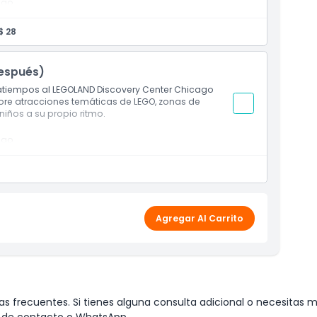
ago
es, películas y juegos mecánicos
$ 28
espués)
tratiempos al LEGOLAND Discovery Center Chicago
plore atracciones temáticas de LEGO, zonas de
niños a su propio ritmo.
ago
es, películas y juegos mecánicos
Agregar Al Carrito
s frecuentes. Si tienes alguna consulta adicional o necesitas m
io de contacto o WhatsApp.