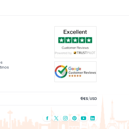
os
tinos
ES
/
USD