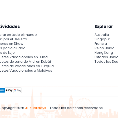
tividades
Explorar
orar en todo el mundo
Australia
ri por el Desierto
Singapur
ceros en Dhow
Francia
s por la ciudad
Reino Unido
s de Lujo
Hong Kong
uetes Vacacionales en Dubái
Estados Unid
etes de Luna de Miel en Dubái
Todos los Des
uetes de Vacaciones en Turquía
uetes Vacacionales a Maldivas
Copyright 2026
JTR Holidays
- Todos los derechos reservados