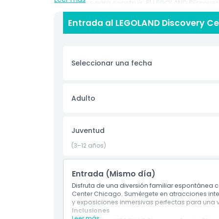
habilidades para construir. El LEGOLAND Discov
donde puedes ver famosos monumentos de Chi
Entrada al LEGOLAND Discovery Ce
familiar está diseñada para niños de 3 a 10 años
disfrutarán. Ya sea que te guste construir, ver p
algo para todos. Los padres pueden relajarse mi
emocionante. Una visita al LEGOLAND Discovery
Seleccionar una fecha
día con la familia. Es una atracción bajo techo,
anticipación y prepárate para una aventura lle
Adulto
Aspectos Destacados
Juventud
Inclusiones
(3–12 años)
Política para Niños y Adultos
Entrada (Mismo día)
Disfruta de una diversión familiar espontánea 
Exclusiones
Center Chicago. Sumérgete en atracciones inter
y exposiciones inmersivas perfectas para una 
Inclusiones
Horario de Apertura
Leer más