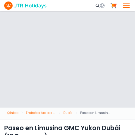
Mobile Search Opene
Inicio
Emiratos Árabes Unidos
Dubái
Paseo en Limusina GMC Yukon Dubái (18 Personas)
Paseo en Limusina GMC Yukon Dubái