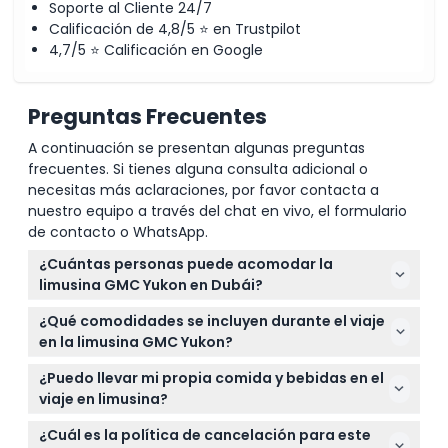
Soporte al Cliente 24/7
Calificación de 4,8/5 ⭐ en Trustpilot
4,7/5 ⭐ Calificación en Google
Preguntas Frecuentes
A continuación se presentan algunas preguntas
frecuentes. Si tienes alguna consulta adicional o
necesitas más aclaraciones, por favor contacta a
nuestro equipo a través del chat en vivo, el formulario
de contacto o WhatsApp.
¿Cuántas personas puede acomodar la
limusina GMC Yukon en Dubái?
Esta limusina puede sentar cómodamente hasta 18
¿Qué comodidades se incluyen durante el viaje
pasajeros, lo que la hace perfecta para salidas en
en la limusina GMC Yukon?
grupo, viajes familiares o eventos corporativos.
El viaje incluye agua complementaria, asientos
¿Puedo llevar mi propia comida y bebidas en el
envolventes de cuero, iluminación ambiental,
viaje en limusina?
ventanas de privacidad, un sistema de sonido
Puede traer sus propias bebidas suaves y
envolvente, reproductor de música por Bluetooth,
¿Cuál es la política de cancelación para este
bocadillos, pero no se permiten bebidas alcohólicas