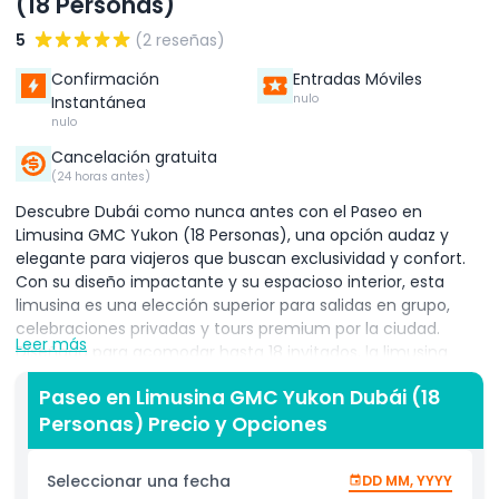
(18 Personas)
5
(2 reseñas)
Confirmación
Entradas Móviles
nulo
Instantánea
nulo
Cancelación gratuita
(24 horas antes)
Descubre Dubái como nunca antes con el Paseo en
Limusina GMC Yukon (18 Personas), una opción audaz y
elegante para viajeros que buscan exclusividad y confort.
Con su diseño impactante y su espacioso interior, esta
limusina es una elección superior para salidas en grupo,
celebraciones privadas y tours premium por la ciudad.
Leer más
Diseñada para acomodar hasta 18 invitados, la limusina
GMC Yukon cuenta con una cabina refinada con asientos
Paseo en Limusina GMC Yukon Dubái (18
envolventes, iluminación ambiental, ventanas tintadas
Personas) Precio y Opciones
para privacidad y sistemas audiovisuales premium. Ya sea
que estés paseando por Sheikh Zayed Road, dirigiéndote a
The Pointe en Palm Jumeirah o explorando el encanto
Seleccionar una fecha
DD MM, YYYY
cultural de Al Seef o Souk Madinat Jumeirah, este vehículo