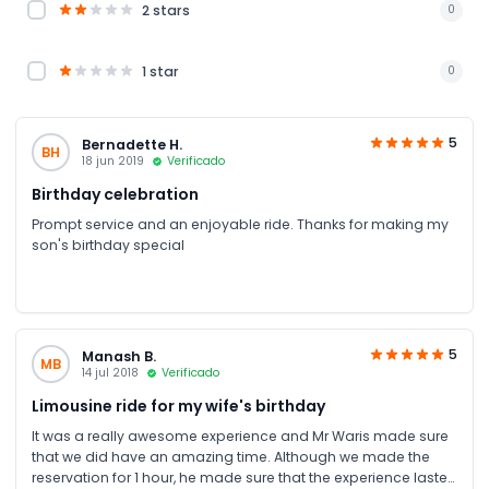
2 stars
0
1 star
0
5
Bernadette H.
BH
18 jun 2019
Verificado
Birthday celebration
Prompt service and an enjoyable ride. Thanks for making my
son's birthday special
5
Manash B.
MB
14 jul 2018
Verificado
Limousine ride for my wife's birthday
It was a really awesome experience and Mr Waris made sure
that we did have an amazing time. Although we made the
reservation for 1 hour, he made sure that the experience lasted