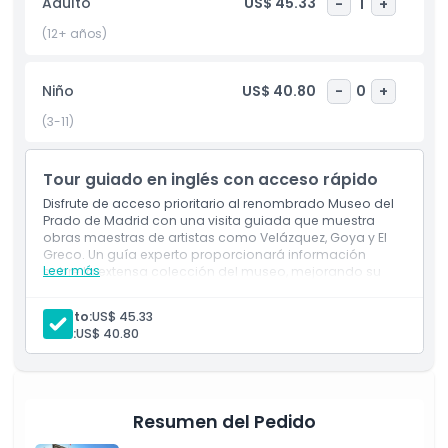
Adulto
US$ 45.33
-
1
+
del rico patrimonio artístico de España, haciendo del Museo
Nacional del Prado un lugar fascinante para explorar.
(12+ años)
Aspectos Destacados
Niño
US$ 40.80
-
0
+
(3-11)
Inclusiones
Tour guiado en inglés con acceso rápido
Política para Niños y Adultos
Disfrute de acceso prioritario al renombrado Museo del
Prado de Madrid con una visita guiada que muestra
obras maestras de artistas como Velázquez, Goya y El
Exclusiones
Greco. Un guía experto proporcionará información
Leer más
sobre la extensa colección del museo, mejorando su
comprensión del arte europeo. Esta visita de dos horas
ofrece una exploración completa de una de las
Horario de Apertura
Adulto:
US$ 45.33
principales instituciones artísticas del mundo.
Niño:
US$ 40.80
Inclusiones
Entrada a: Museo del Prado
Cosas a Saber
Guía de habla inglesa
Acceso rápido
Resumen del Pedido
Ubicación