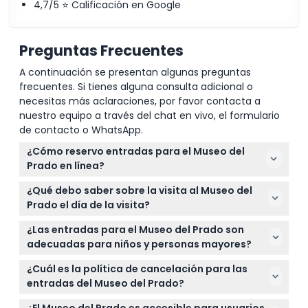
4,7/5 ⭐ Calificación en Google
Preguntas Frecuentes
A continuación se presentan algunas preguntas
frecuentes. Si tienes alguna consulta adicional o
necesitas más aclaraciones, por favor contacta a
nuestro equipo a través del chat en vivo, el formulario
de contacto o WhatsApp.
¿Cómo reservo entradas para el Museo del
Prado en línea?
Puede reservar fácilmente sus entradas para el
¿Qué debo saber sobre la visita al Museo del
Museo del Prado en línea aquí mismo en este sitio
Prado el día de la visita?
web, eligiendo la fecha y hora preferidas durante el
Llegue un poco antes de la hora de su entrada para
proceso de reserva.
¿Las entradas para el Museo del Prado son
disfrutar de un acceso más rápido. Recuerde que la
adecuadas para niños y personas mayores?
última admisión es 30 minutos antes del cierre, y
¡Sí! Los niños de 0-17 años entran gratis, y las
hay horas de entrada gratuita por las tardes (de 6
¿Cuál es la política de cancelación para las
personas mayores de 65 años pueden obtener
a 8 PM entre semana, de 5 a 7 PM domingos y
entradas del Museo del Prado?
entradas a tarifa reducida. Los estudiantes de 18 a
festivos) para la entrada general, pero excluyen las
Las entradas no son reembolsables y no se pueden
25 años también tienen derecho a descuento en la