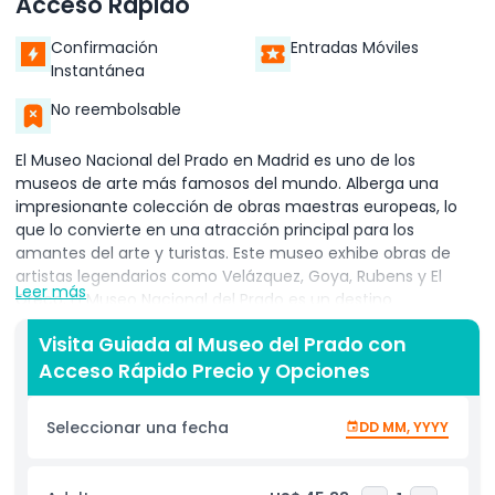
Acceso Rápido
Confirmación
Entradas Móviles
Instantánea
No reembolsable
El Museo Nacional del Prado en Madrid es uno de los
museos de arte más famosos del mundo. Alberga una
impresionante colección de obras maestras europeas, lo
que lo convierte en una atracción principal para los
amantes del arte y turistas. Este museo exhibe obras de
artistas legendarios como Velázquez, Goya, Rubens y El
Leer más
Greco. El Museo Nacional del Prado es un destino
imprescindible para cualquier persona interesada en la
Visita Guiada al Museo del Prado con
historia, la cultura y las bellas artes. Fundado en 1819, el
Acceso Rápido Precio y Opciones
Museo Nacional del Prado se ha convertido en un tesoro de
excelencia artística. Su impresionante colección incluye
pinturas, esculturas y artes decorativas desde el siglo XII
Seleccionar una fecha
DD MM, YYYY
hasta el siglo XX. Los visitantes pueden admirar obras
famosas como Las Meninas de Velázquez y El Tres de Mayo
de 1808 de Goya. Cada obra maestra cuenta una historia