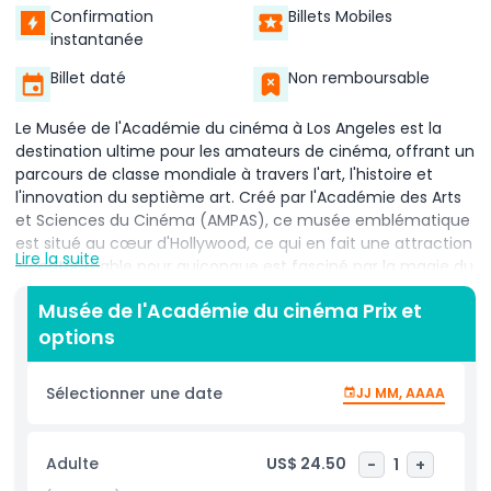
Confirmation
Billets Mobiles
instantanée
Billet daté
Non remboursable
Le Musée de l'Académie du cinéma à Los Angeles est la
destination ultime pour les amateurs de cinéma, offrant un
parcours de classe mondiale à travers l'art, l'histoire et
l'innovation du septième art. Créé par l'Académie des Arts
et Sciences du Cinéma (AMPAS), ce musée emblématique
est situé au cœur d'Hollywood, ce qui en fait une attraction
Lire la suite
incontournable pour quiconque est fasciné par la magie du
cinéma. Avec votre billet pour le Musée de l'Académie du
Musée de l'Académie du cinéma Prix et
cinéma, vous accédez à des expositions immersives et
options
interactives qui explorent tous les aspects de la réalisation,
de l'écriture de scénarios et de la réalisation à les effets
visuels et la conception des costumes. Pénétrez à l'intérieur
Sélectionner une date
JJ MM, AAAA
et découvrez une collection incroyable de trésors
cinématographiques, notamment des bobines de film
originales, des costumes emblématiques, des caméras
Adulte
US$ 24.50
-
1
+
vintage, des storyboards, des affiches de films rares et des