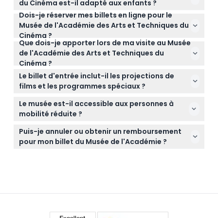
du Cinéma est-il adapté aux enfants ?
modifications — veuillez confirmer au moment de
Dois-je réserver mes billets en ligne pour le
Oui, les enfants de 0 à 17 ans peuvent entrer
la réservation). La boutique du musée et le
Musée de l'Académie des Arts et Techniques du
gratuitement grâce à une dotation spéciale, mais
restaurant ont des horaires légèrement différents.
Cinéma ?
les enfants âgés de 18 ans et plus doivent payer le
Que dois-je apporter lors de ma visite au Musée
Oui, les billets se réservent en ligne sur ce site, ce
tarif adulte.
de l'Académie des Arts et Techniques du
qui vous permet de vérifier la disponibilité et de
Cinéma ?
choisir votre date et heure avant l'achat.
Apportez un billet valide imprimé ou sur votre
Le billet d'entrée inclut-il les projections de
téléphone, ainsi qu'une pièce d'identité officielle si
films et les programmes spéciaux ?
vous bénéficiez de réductions seniors. Des
Non, l'entrée générale couvre toutes les expositions
chaussures confortables sont recommandées car
Le musée est-il accessible aux personnes à
en galerie mais n'inclut pas les projections de films,
le musée comporte quatre étages d'expositions.
mobilité réduite ?
les programmes spéciaux ni L'expérience des
Oui, le Musée de l'Académie des Arts et Techniques
Oscars.
Puis-je annuler ou obtenir un remboursement
du Cinéma est accessible aux fauteuils roulants
pour mon billet du Musée de l'Académie ?
afin que tous les visiteurs puissent profiter des
Les billets ne sont pas remboursables et ne
expositions.
peuvent pas être annulés, alors assurez-vous que
vos plans sont définitifs avant de réserver.