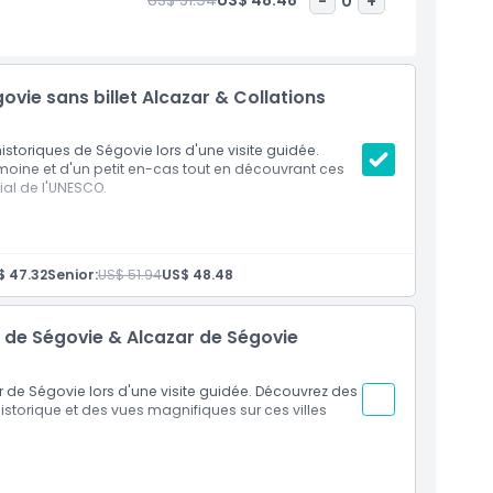
US$ 51.94
US$ 48.48
-
0
+
govie sans billet Alcazar & Collations
historiques de Ségovie lors d'une visite guidée.
moine et d'un petit en-cas tout en découvrant ces
ial de l'UNESCO.
int de rendez-vous
$ 47.32
Senior:
US$ 51.94
US$ 48.48
e de Ségovie & Alcazar de Ségovie
zar de Ségovie lors d'une visite guidée. Découvrez des
torique et des vues magnifiques sur ces villes