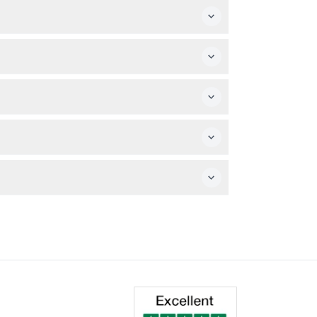
tarif adulte. Les nourrissons et les enfants
eau, de la crème solaire et une veste légère
récédant la date ne sont pas remboursables
tocar climatisé inclus.
son et des tapas à Ávila, des visites guidées
 accidentés dans les rues médiévales.