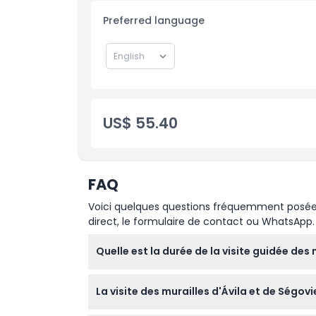
Transferts aller-retour depuis et vers le lie
Preferred language
US$ 55.40
FAQ
Voici quelques questions fréquemment posées. 
direct, le formulaire de contact ou WhatsApp.
Quelle est la durée de la visite guidée des
La visite dure environ 9 heures, couvrant à l
La visite des murailles d'Ávila et de Ségov