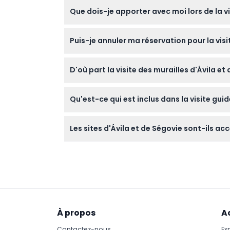
Les enfants âgés de 0 à 6 ans peuvent partic
Que dois-je apporter avec moi lors de la vi
doivent être inclus dans le nombre total de
Portez des chaussures confortables pour mar
Puis-je annuler ma réservation pour la visi
pour faire face aux variations climatiques.
Vous pouvez annuler gratuitement jusqu'à 48
D'où part la visite des murailles d'Ávila et
(des frais de virement bancaire peuvent s'a
La visite part généralement du centre de Mad
Qu'est-ce qui est inclus dans la visite guid
La visite comprend des guides parlant anglais
Les sites d'Ávila et de Ségovie sont-ils acc
à pied à Ávila et à Ségovie, ainsi que des a
Cette visite n'est pas adaptée aux utilisate
À propos
A
Contactez-nous
Ex