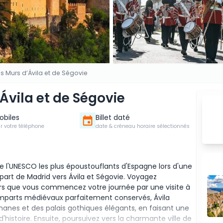
s Murs d’Ávila et de Ségovie
Ávila et de Ségovie
Mobiles
Billet daté
ur votre téléphone
date & créneau horaire sélectionnés
e l'UNESCO les plus époustouflants d'Espagne lors d'une
art de Madrid vers Ávila et Ségovie. Voyagez
rs que vous commencez votre journée par une visite à
s remparts médiévaux parfaitement conservés, Ávila
nes et des palais gothiques élégants, en faisant une
histoire. Ensuite, poursuivez vers la charmante ville de