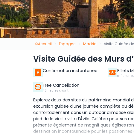
Accueil
Espagne
Madrid
Visite Guidée de
Visite Guidée des Murs d’
Confirmation instantanée
Billets 
afficher s
Free Cancellation
48 heures avant
Explorez deux des sites du patrimoine mondial d
excursion guidée d'une journée complète au dép
confortablement dans un autocar climatisé alo
pied de la vieille ville d'Ávila. Célèbre pour se
présente également de magnifiques églises roma
destination incontournable pour les passionnés d'