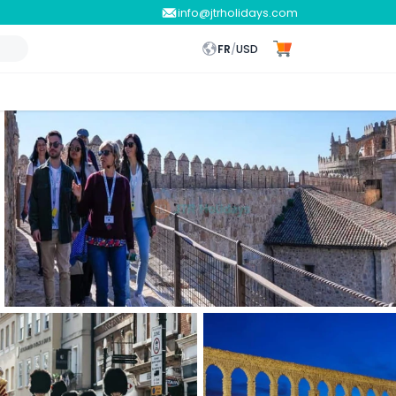
info@jtrholidays.com
FR
/
USD