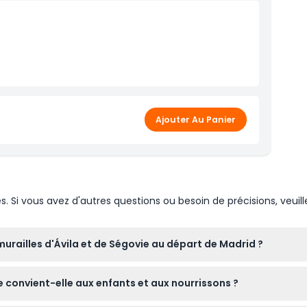
u de rendez-vous
Ajouter Au Panier
Si vous avez d'autres questions ou besoin de précisions, veuill
 murailles d'Ávila et de Ségovie au départ de Madrid ?
a fois Ávila et Ségovie avec des visites guidées à pied dans chaqu
ie convient-elle aux enfants et aux nourrissons ?