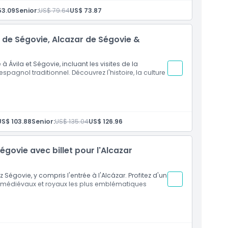
53.09
Senior:
US$ 79.64
US$ 73.87
u de rendez-vous
 de Ségovie, Alcazar de Ségovie &
 Ávila et Ségovie, incluant les visites de la
spagnol traditionnel. Découvrez l'histoire, la culture
US$ 103.88
Senior:
US$ 135.04
US$ 126.96
u de rendez-vous
égovie avec billet pour l'Alcazar
 Ségovie, y compris l'entrée à l'Alcázar. Profitez d'un
s médiévaux et royaux les plus emblématiques
 bateau d’Ávila ou soupe castillane + steak d’Ávila,