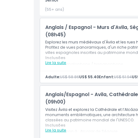
Senior
À savoir
(55+ ans)
Emplacement
Anglais / Espagnol - Murs d'Avila, Sé
(08h45)
Politique d'annulation
Explorez les murs médiévaux d'Ávila et les rues 
Profitez de vues panoramiques, d'un riche patri
villes espagnoles inscrites au patrimoine mond
Inclusões
Lire la suite
Guide anglophone / hispanophone
Transferts aller-retour vers et depuis le po
WiFi à bord
Adulte:
US$ 58.86
US$ 55.40
Enfant:
US$ 51.94
US
Transport en bus de luxe
Boisson et tapas à Ávila
Visite guidée à pied d'une heure à Ávila
Anglais/Espagnol - Avila, Cathédral
Visite guidée à pied d'une heure à Ségovie
Guide audio et casque
(09h00)
Visitez Ávila et explorez la Cathédrale et l’Alcá
monuments emblématiques, une architecture his
classées au patrimoine mondial de l'UNESCO.
Inclusões
Lire la suite
Admission à : Alcazar de Ségovie
Admission à : Cathédrale de Ségovie