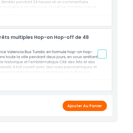
ts illimités pendant 24 heures et un commentaire
 et pratique de découvrir la culture, l’architecture et
re rythme.
 multiples de Valence
 et histoire sur les sites touristiques
rrêts multiples Hop-on Hop-off de 48
ence Valencia Bus Turistic en formule hop-on hop-
ans toute la ville pendant deux jours, en vous arrêtant
ville historique et l’emblématique Cité des Arts et des
ériale à toit ouvert avec des vues panoramiques et
en flexible et pratique d’explorer la culture, les
nifique côte de Valence.
es de Valence
 et historique sur les sites touristiques
Ajouter Au Panier