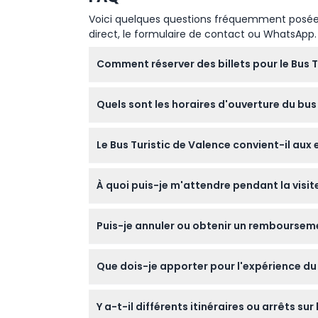
Voici quelques questions fréquemment posées. 
direct, le formulaire de contact ou WhatsApp.
Comment réserver des billets pour le Bus T
Vous pouvez facilement réserver vos billets e
Quels sont les horaires d'ouverture du bu
heures et de compléter le processus de rése
La principale Ligne Rouge (Itinéraire Histor
Le Bus Turistic de Valence convient-il aux 
de la réservation). Vous pouvez monter et de
Oui ! Les enfants de 0 à 4 ans voyagent gra
À quoi puis-je m'attendre pendant la visite
jeune. C'est une façon conviviale pour les fam
Profitez de trajets illimités à bord d'un bus 
Puis-je annuler ou obtenir un rembourseme
fournissant des commentaires intéressants 
Les billets pour le Bus Turistic de Valence n
Que dois-je apporter pour l'expérience du
vous avez sélectionnée lors de la réservatio
Apportez des chaussures confortables pour 
Y a-t-il différents itinéraires ou arrêts s
ou mobile pour monter facilement à bord. Il