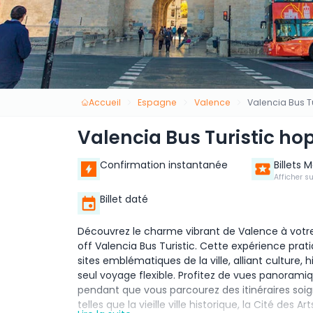
Accueil
Espagne
Valence
Valencia Bus T
Valencia Bus Turistic ho
Confirmation instantanée
Billets 
Afficher s
Billet daté
Découvrez le charme vibrant de Valence à votre
off Valencia Bus Turistic. Cette expérience pra
sites emblématiques de la ville, alliant culture,
seul voyage flexible. Profitez de vues panorami
pendant que vous parcourez des itinéraires soig
telles que la vieille ville historique, la Cité des 