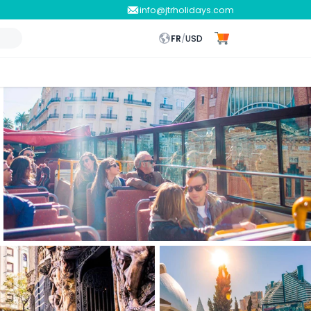
info@jtrholidays.com
FR
/
USD