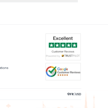
 Bleue, qui explore les zones maritimes. Le
ations
FR
/
USD