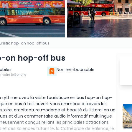
uristic hop-on hop-off bus
p-on hop-off bus
Mobiles
Non remboursable
ur votre téléphone
 rythme avec la visite touristique en bus hop-on hop-
tique en bus à toit ouvert vous emmène à travers les
 histoire, architecture moderne et beauté du littoral en un
ques et d’un commentaire audio informatif multilingue
neusement conçus reliant les principales attractions
Arts et des Sciences futuriste, la Cathédrale de Valence, le