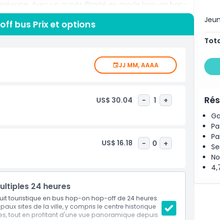
anéenne. Avec un accès illimité en mode hop-on hop-
uvez explorer chaque arrêt quand vous le souhaitez et
Jeu
ff bus Prix et options
 arrive. Que vous souhaitiez flâner dans des places
ing dans des rues animées ou vous détendre près de la
Tota
confortable de découvrir la ville. Les bus sont équipés de
in air, rendant la visite agréable pour les couples, les
JJ MM, AAAA
uction idéale à Valence pour les visiteurs de première
mprenables sur la ville.
Rés
US$ 30.04
-
1
+
Ga
Pa
Pa
US$ 16.18
-
0
+
Se
No
4,
multiples 24 heures
cuit touristique en bus hop-on hop-off de 24 heures.
ux sites de la ville, y compris le centre historique
ces, tout en profitant d'une vue panoramique depuis