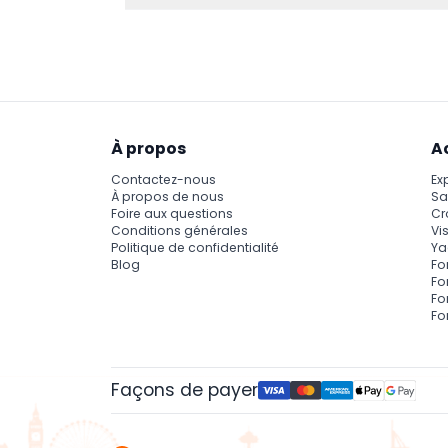
Oui, il y a deux itinéraires principaux : la Li
service dessert 17 arrêts, dont la Cité des Art
À propos
A
Contactez-nous
Ex
À propos de nous
Sa
Foire aux questions
Cr
Conditions générales
Vis
Politique de confidentialité
Ya
Blog
Fo
Fo
Fo
Fo
Façons de payer