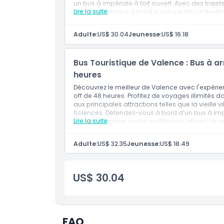
un bus à impériale à toit ouvert. Avec des traje
Lire la suite
audio multilingue à bord, c’est une façon flexible
Politique d'annulation
les attractions côtières de Valence à votre prop
Inclusivités
Adulte:
US$ 30.04
Jeunesse:
US$ 16.18
Accès 24 heures au bus touristique à arrêts
Guide audio en 10 langues avec commentaires
Bus Touristique de Valence : Bus à a
heures
Découvrez le meilleur de Valence avec l'expéri
off de 48 heures. Profitez de voyages illimités d
aux principales attractions telles que la vieille 
Sciences. Détendez-vous à bord d’un bus à imp
Lire la suite
un commentaire audio multilingue, offrant un moy
monuments, les zones commerçantes et la mag
Inclusivités
Adulte:
US$ 32.35
Jeunesse:
US$ 18.49
Accès de 48 heures au bus à arrêts multipl
Guide audio en 10 langues avec commentaires
US$ 30.04
FAQ