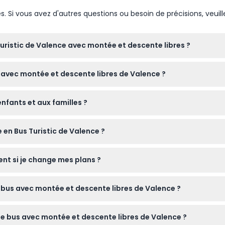
Si vous avez d'autres questions ou besoin de précisions, veuill
uristic de Valence avec montée et descente libres ?
n ligne directement sur ce site web. Il suffit de sélectionner vo
s avec montée et descente libres de Valence ?
rvation — c'est rapide et sécurisé.
ique) circule tous les jours de 9h50 à 19h50 (horaires susceptible
enfants et aux familles ?
scendre autant de fois que vous le souhaitez pendant la validité
tuitement, tandis que les enfants de 5 à 12 ans sont considérés
 en Bus Turistic de Valence ?
illes d'explorer la ville à leur rythme.
à impériale à toit ouvert avec des vues panoramiques sur la ville. 
nt si je change mes plans ?
sur les monuments et l'histoire de Valence.
e sont pas remboursables et ne peuvent pas être annulés. Assurez-
 bus avec montée et descente libres de Valence ?
n.
marcher, une protection solaire comme un chapeau et de la crèm
ur le bus avec montée et descente libres de Valence ?
 est également utile d'avoir des écouteurs pour le commentaire