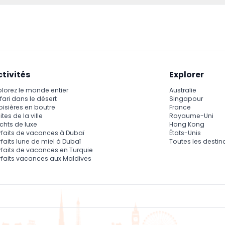
gne Rouge, qui couvre les sites historiques et culturels, et la Ligne
s et des Sciences, les plages et le centre historique de la ville.
ctivités
Explorer
plorez le monde entier
Australie
fari dans le désert
Singapour
oisières en boutre
France
ites de la ville
Royaume-Uni
chts de luxe
Hong Kong
rfaits de vacances à Dubaï
États-Unis
rfaits lune de miel à Dubaï
Toutes les destin
rfaits de vacances en Turquie
rfaits vacances aux Maldives