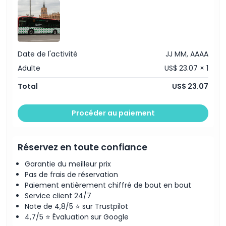
le métro et le train de l'aéroport de Barcelone-El Prat
Options de transport incluses entre le centre-ville de
Barcelone et l'aéroport de Barcelone-El Prat :
Métro : ligne L9 - Terminal 1 et Terminal 2
Train de banlieue Renfe : ligne R2 Nord - Terminal 2
Bus : ligne 46 - Terminal 1 et Terminal 2
Date de l'activité
Exclusions
JJ MM, AAAA
Service Aerobus Bus de nuit (NitBus)
Adulte
US$ 23.07 × 1
Trains de banlieue Renfe en zone 2-6
Téléphérique de Montjuïc
Total
US$ 23.07
Procéder au paiement
Réservez en toute confiance
Garantie du meilleur prix
Pas de frais de réservation
Paiement entièrement chiffré de bout en bout
Service client 24/7
Note de 4,8/5 ⭐ sur Trustpilot
4,7/5 ⭐ Évaluation sur Google