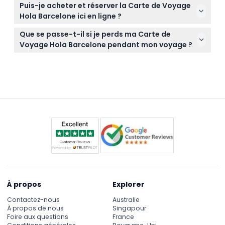
Il suffit d'apporter votre carte de voyage activée à
programme de voyage.
Puis-je acheter et réserver la Carte de Voyage
chaque trajet ; aucun document ou pièce
Hola Barcelone ici en ligne ?
d'identité supplémentaire n'est nécessaire pour
Oui, vous pouvez facilement réserver votre Carte
utiliser la carte.
Que se passe-t-il si je perds ma Carte de
de Voyage Hola Barcelone en ligne sur ce site et
Voyage Hola Barcelone pendant mon voyage ?
vérifier la disponibilité pour vos dates préférées.
La perte, le vol ou le cambriolage de la carte sont
de votre responsabilité, alors gardez-la en sécurité
car aucun remplacement ou remboursement n'est
assuré.
À propos
Explorer
Contactez-nous
Australie
À propos de nous
Singapour
Foire aux questions
France