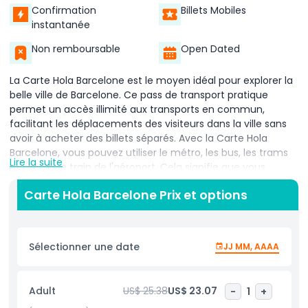
Confirmation
Billets Mobiles
instantanée
Non remboursable
Open Dated
La Carte Hola Barcelone est le moyen idéal pour explorer la
belle ville de Barcelone. Ce pass de transport pratique
permet un accès illimité aux transports en commun,
facilitant les déplacements des visiteurs dans la ville sans
avoir à acheter des billets séparés. Avec la Carte Hola
Barcelone, vous pouvez utiliser le métro, les bus, les trams
Lire la suite
et même le train de l'aéroport. Cela signifie que vous
pouvez visiter toutes les principales attractions, telles que
Carte Hola Barcelone Prix et options
La Sagrada Família, le Parc Güell et le Quartier gothique,
sans aucune difficulté. Que vous restiez deux, trois, quatre
ou cinq jours, il existe une carte adaptée à vos besoins de
voyage. La Carte Hola Barcelone est également un
Sélectionner une date
JJ MM, AAAA
excellent moyen d'économiser de l'argent. Au lieu
d'acheter des billets individuels, ce pass vous permet de
voyager autant que vous le souhaitez pour un prix fixe.
Adult
US$ 25.38
US$ 23.07
-
1
+
C'est un choix abordable et malin pour les touristes qui