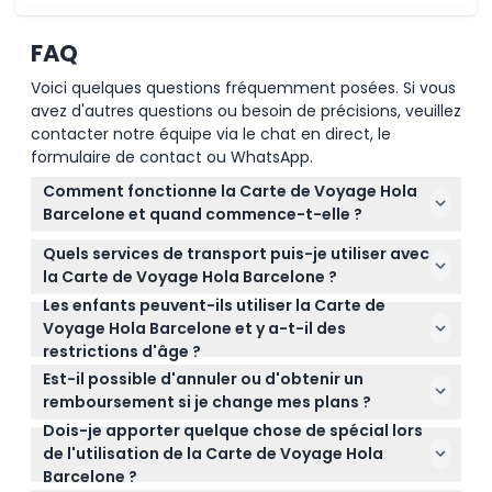
FAQ
Voici quelques questions fréquemment posées. Si vous
avez d'autres questions ou besoin de précisions, veuillez
contacter notre équipe via le chat en direct, le
formulaire de contact ou WhatsApp.
Comment fonctionne la Carte de Voyage Hola
Barcelone et quand commence-t-elle ?
La carte s'active dès la première utilisation et offre
Quels services de transport puis-je utiliser avec
ensuite des déplacements illimités pendant la
la Carte de Voyage Hola Barcelone ?
période choisie de 48, 72, 96 ou 120 heures
Les enfants peuvent-ils utiliser la Carte de
Vous pouvez prendre le métro, les bus, les
consécutives sur les transports publics de
Voyage Hola Barcelone et y a-t-il des
tramways, le funiculaire de Montjuïc ainsi que les
Barcelone.
restrictions d'âge ?
trains urbains et régionaux dans la Zone 1, y compris
Les enfants de 0 à 3 ans voyagent gratuitement,
les trajets entre l'Aéroport de Barcelone et le
Est-il possible d'annuler ou d'obtenir un
tandis que les enfants de 4 ans et plus doivent
centre-ville.
remboursement si je change mes plans ?
avoir la même carte que les adultes.
Dois-je apporter quelque chose de spécial lors
Les billets ne sont pas remboursables et ne
de l'utilisation de la Carte de Voyage Hola
peuvent pas être annulés, alors assurez-vous de
Barcelone ?
réserver les dates qui correspondent à votre