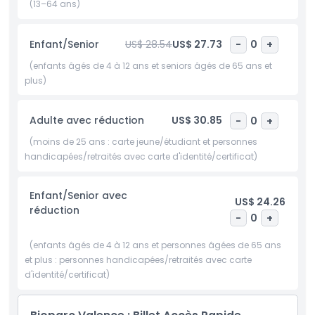
engagé en faveur de la durabilité et de la conservation,
(13–64 ans)
recyclant plus de 95 % de son eau et produisant de
l'énergie grâce à des panneaux solaires. De nombreuses
Enfant/Senior
US$ 28.54
US$ 27.73
-
0
+
espèces font partie de programmes européens de
reproduction en conservation. Que vous voyagiez en
(enfants âgés de 4 à 12 ans et seniors âgés de 65 ans et
famille, entre amis ou seul, Bioparc Valencia offre une
plus)
expérience inoubliable, éducative et profondément
immersive qui va bien au-delà d’une visite zoologique
Adulte avec réduction
US$ 30.85
-
0
+
typique.
(moins de 25 ans : carte jeune/étudiant et personnes
Points forts
handicapées/retraités avec carte d'identité/certificat)
Enfant/Senior avec
Inclus
US$ 24.26
réduction
-
0
+
Politique enfant/adulte
(enfants âgés de 4 à 12 ans et personnes âgées de 65 ans
et plus : personnes handicapées/retraités avec carte
d'identité/certificat)
Exclus