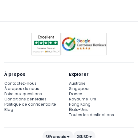
animaux, d'éviter de franchir les clôtures ou de
comme le nourrissage des animaux et une
déranger les plantes, et de ne pas utiliser de flash
projection de film.
près des enclos afin de protéger le bien-être des
animaux.
À propos
Explorer
Contactez-nous
Australie
À propos de nous
Singapour
Foire aux questions
France
Conditions générales
Royaume-Uni
Politique de confidentialité
Hong Kong
Blog
États-Unis
Toutes les destinations
Français
USD