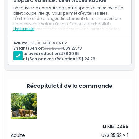
Bioparc Valence : Billet Accès Rapide
À savoir
Découvrez le côté sauvage du Bioparc Valence avec un
billet coupe-file qui vous permet d'éviter les files
Emplacement
d'attente et de plonger directement dans une aventure
immersive de safari africain. Explorez des habitats
Lire la suite
magnifiquement recréés abritant lions, girafes, gorilles,
éléphants, rhinocéros et bien plus encore, tous vivant
Politique d'annulation
dans des environnements de style naturel sans barrières
Adulte:
US$ 36.40
US$ 35.82
visibles. Profitez des repas des animaux, des
Enfant/Senior:
US$ 28.54
US$ 27.73
présentations éducatives et des expositions interactives
Adulte avec réduction:
US$ 30.85
parfaites pour les visiteurs de tout âge. Avec une entrée
Enfant/Senior avec réduction:
US$ 24.26
mobile instantanée et un accès flexible, ce billet offre une
expérience fluide et inoubliable de la faune au cœur de
Valence.
Inclusivités
Billet d'entrée
Récapitulatif de la commande
Accès à des activités telles que le nourrissage des
animaux, les spectacles d'animaux, une présentation
au cinéma, et plus encore
JJ MM, AAAA
Adulte
US$ 35.82 × 1