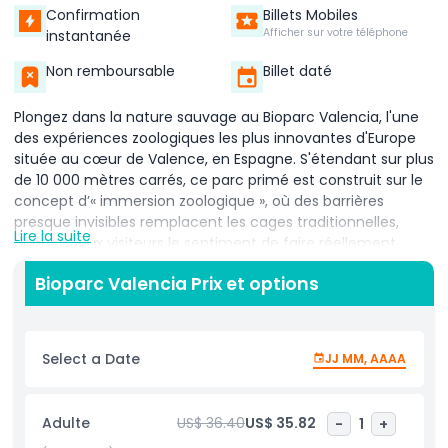
Confirmation
Billets Mobiles
Afficher sur votre téléphone
instantanée
Non remboursable
Billet daté
Plongez dans la nature sauvage au Bioparc Valencia, l'une
des expériences zoologiques les plus innovantes d'Europe
située au cœur de Valence, en Espagne. S'étendant sur plus
de 10 000 mètres carrés, ce parc primé est construit sur le
concept d’« immersion zoologique », où des barrières
presque invisibles remplacent les cages traditionnelles,
Lire la suite
donnant aux visiteurs le sentiment de faire réellement
partie de la nature africaine. Explorez quatre habitats
Bioparc Valencia Prix et options
africains distincts : la Savane, Madagascar et l’Afrique
équatoriale, et venez face à face avec plus de 6 000
animaux appartenant à environ 150 espèces, notamment
des éléphants, des lions, des hippopotames, des gorilles,
Select a Date
JJ MM, AAAA
des girafes et des lémuriens. Tout au long de la journée,
participez à des conférences et des visites guidées
animées par des soigneurs et des biologistes, apprenant sur
Adulte
US$ 36.40
US$ 35.82
-
1
+
la faune tout en vous amusant. Bioparc est fortement