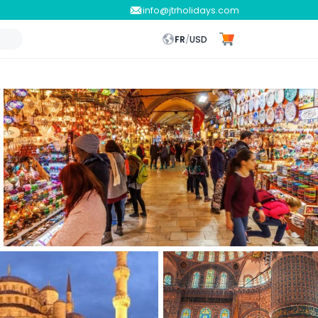
info@jtrholidays.com
FR
/
USD