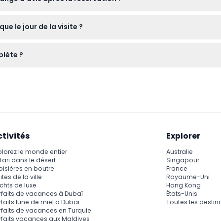
ques byzantines et ottomanes ne sont ni remboursables ni annulab
e le jour de la visite ?
bles, des vêtements adaptés à la météo et votre appareil phot
plète ?
omplète incluant le déjeuner ou en sélectionner une sans déjeun
ctivités
Explorer
plorez le monde entier
Australie
fari dans le désert
Singapour
oisières en boutre
France
ites de la ville
Royaume-Uni
chts de luxe
Hong Kong
rfaits de vacances à Dubaï
États-Unis
rfaits lune de miel à Dubaï
Toutes les destin
rfaits de vacances en Turquie
rfaits vacances aux Maldives