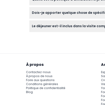
Les billets pour la visite complète des reli
Dois-je apporter quelque chose de spécifiqu
soin.
Apportez des chaussures de marche conforta
Le déjeuner est-il inclus dans la visite com
découverte des sites historiques d'Istanbul.
Vous pouvez choisir une option de visite c
réservation.
À propos
A
Contactez-nous
Ex
À propos de nous
Sa
Foire aux questions
Cr
Conditions générales
Vis
Politique de confidentialité
Ya
Blog
Fo
Fo
Fo
Fo