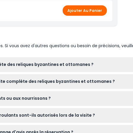
ent à Fatih, Kabataş, Sultanahmet, Taksim et
Ajouter Au Panier
Si vous avez d'autres questions ou besoin de précisions, veuill
ète des reliques byzantines et ottomanes ?
 pour la visite complète des reliques byzantines et ottomanes v
isite complète des reliques byzantines et ottomanes ?
us de réservation en ligne.
que Sainte-Sophie, la Mosquée Bleue, l'Hippodrome et le Grand Ba
nts ou aux nourrissons ?
d'Istanbul.
iper gratuitement tant qu'ils n'ont pas besoin d'un siège séparé
ulants sont-ils autorisés lors de la visite ?
s lors de cette visite, et celle-ci n'est pas accessible aux faut
hange d'avis après la réservation ?