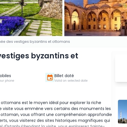
rnée des vestiges byzantins et ottomans
vestiges byzantins et
Mobiles
Billet daté
our phone
Valid on selected date
t ottomans est le moyen idéal pour explorer la riche
Cette visite vous emmène vers certains des monuments les
ire ottoman, vous offrant une compréhension approfondie
ts, vous visiterez des sites historiques magnifiques qui
l d'Istanbul.Pendant la visite, vous explorerez Sainte-