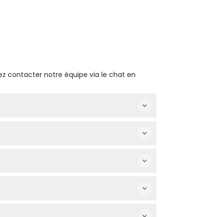
ez contacter notre équipe via le chat en
ia ce site en sélectionnant la date et
zar, découvrant la riche histoire et la
, mais notez que la visite n'est pas adaptée
euils roulants ni aux poussettes.