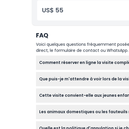
Transferts depuis les hôtels situés uniquem
US$ 55
Nışantaşı
FAQ
Voici quelques questions fréquemment posées. 
direct, le formulaire de contact ou WhatsApp.
Comment réserver en ligne la visite compl
Vous pouvez facilement réserver votre place
Que puis-je m'attendre à voir lors de la v
l'heure qui vous conviennent lors du process
Vous visiterez des sites emblématiques tels 
Cette visite convient-elle aux jeunes enfa
culture des époques byzantine et ottomane 
Les enfants âgés de 0 à 2 ans peuvent partic
Les animaux domestiques ou les fauteuils ro
aux poussettes.
Les animaux domestiques ne sont pas autorisé
Quelle est la politique d'annulation si je c