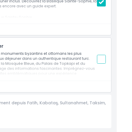
er inclus. Découvrez la Basilique Sainte-Sophie, la
s encore avec un guide expert.
ique Sainte-Sophie
bles
er
es monuments byzantins et ottomans les plus
x déjeuner dans un authentique restaurant turc.
 Kabataş, Sultanahmet, Taksim, Nışantaşı
e la Mosquée Bleue, du Palais de Topkapi et du
tage des informations fascinantes. Imprégnez-vous
es sites emblématiques pour une expérience
phie
ment depuis Fatih, Kabataş, Sultanahmet, Taksim,
sponibles