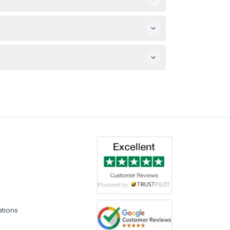
les, veuillez donc choisir votre date avec
o pour profiter pleinement de la
er, selon votre préférence au moment de la
ations