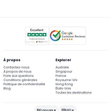
disponibles sur place. Demandez simplement au
une expérience enrichie.
personnel du musée les tarifs et la disponibilité le
jour de votre visite.
À propos
Explorer
Contactez-nous
Australie
À propos de nous
Singapour
Foire aux questions
France
Conditions générales
Royaume-Uni
Politique de confidentialité
Hong Kong
Blog
États-Unis
Toutes les destinations
Français
USD