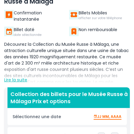
Russe à Málaga
Confirmation
Billets Mobiles
afficher sur votre téléphone
instantanée
Billet daté
Non remboursable
date sélectionnée
Découvrez la Collection du Musée Russe à Málaga, une
attraction culturelle unique située dans une usine de tabac
des années 1920 magnifiquement restaurée. Ce musée
d'art de 2 300 m² mêle architecture historique et riche
exposition d'art russe couvrant plusieurs siècles. C’est un
des sites culturels incontournables de Málaga pour les
Lire la suite
amateurs d'art comme pour les touristes. Le musée
présente des expositions à long terme renouvelées chaque
Collection des billets pour le Musée Russe à
année, garantissant une expérience nouvelle et
Málaga Prix et options
passionnante à chaque visite. Vous pouvez explorer des
chefs-d'œuvre d'artistes de renommée mondiale tels
qu'Ilya Repin, Marc Chagall, Wassily Kandinsky et Vladimir
Sélectionnez une date
JJ MM, AAAA
Tatlin. Ces expositions mettent en lumière la diversité et
l'évolution de l'art russe moderne et classique. Au-delà des
galeries, le musée offre d'excellentes installations,