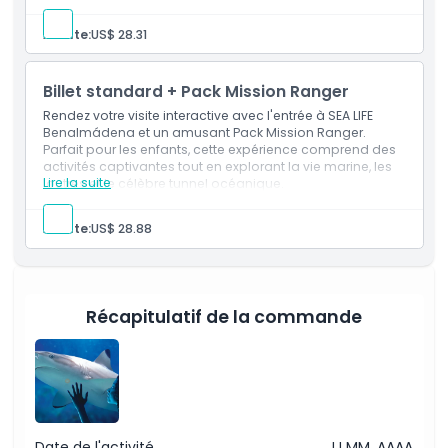
Adulte:
US$ 28.31
Heures d'ouverture
Billet standard + Pack Mission Ranger
À savoir
Rendez votre visite interactive avec l'entrée à SEA LIFE
Benalmádena et un amusant Pack Mission Ranger.
Parfait pour les enfants, cette expérience comprend des
Emplacement
activités captivantes tout en explorant la vie marine, les
Lire la suite
loutres et le célèbre tunnel océanique.
Comment s'y rendre
Adulte:
US$ 28.88
Politique d'annulation
Récapitulatif de la commande
Date de l'activité
JJ MM, AAAA