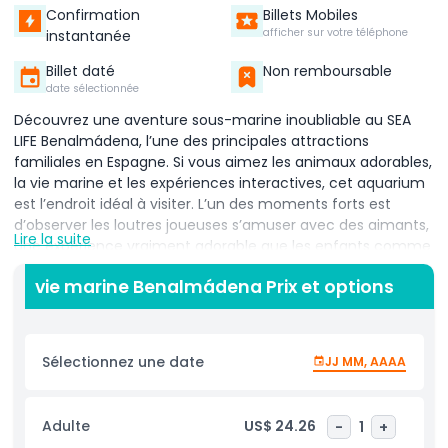
Confirmation
Billets Mobiles
afficher sur votre téléphone
instantanée
Billet daté
Non remboursable
date sélectionnée
Découvrez une aventure sous-marine inoubliable au SEA
LIFE Benalmádena, l’une des principales attractions
familiales en Espagne. Si vous aimez les animaux adorables,
la vie marine et les expériences interactives, cet aquarium
est l’endroit idéal à visiter. L’un des moments forts est
d’observer les loutres joueuses s’amuser avec des aimants,
Lire la suite
une expérience vraiment adorable que les enfants comme
les adultes apprécieront. Explorez le monde fascinant sous
vie marine Benalmádena Prix et options
la mer en traversant le tunnel océanique en verre
étonnant, où les requins et les raies gracieuses nagent
juste au-dessus de votre tête. Rencontrez des tortues de
mer au déplacement lent, des poissons tropicaux colorés
Sélectionnez une date
JJ MM, AAAA
et des pieuvres intelligentes cachées dans les eaux
profondes. Chaque zone de l’aquarium offre des
opportunités passionnantes de découvrir de près une
Adulte
US$ 24.26
-
1
+
faune marine incroyable. Ne manquez pas l’expérience