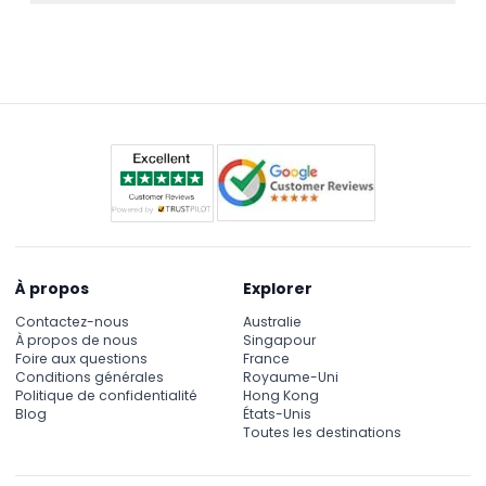
beauté de la vie marine ; aucun équipement
Absolument ! SEA LIFE Benalmádena est adapté aux
spécial n'est nécessaire pour la visite.
familles avec des expositions interactives comme
le tunnel de verre et des séances de nourrissage
quotidiennes que les enfants comme les adultes
apprécient.
À propos
Explorer
Contactez-nous
Australie
À propos de nous
Singapour
Foire aux questions
France
Conditions générales
Royaume-Uni
Politique de confidentialité
Hong Kong
Blog
États-Unis
Toutes les destinations