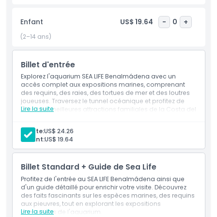
spectaculaire Night at SEA, l’une des attractions les plus
uniques de Benalmádena. Cette aventure bioluminescente
Enfant
US$ 19.64
-
0
+
immersive permet aux visiteurs de vivre la lueur magique
de l’océan dans un cadre interactif époustouflant de plage
(2–14 ans)
bio. C’est une expérience incontournable pour les familles,
les couples et les amateurs de l’océan visitant la Costa del
Billet d'entrée
Sol. Que vous recherchiez le meilleur aquarium de
Benalmádena, une activité familiale amusante ou une
Explorez l'aquarium SEA LIFE Benalmádena avec un
expérience excitante de la vie marine en Espagne, le SEA
accès complet aux expositions marines, comprenant
des requins, des raies, des tortues de mer et des loutres
LIFE Benalmádena promet une journée mémorable remplie
joueuses. Traversez le tunnel océanique et profitez de
de découvertes, de plaisir et de magie océanique.
Lire la suite
l'une des meilleures attractions familiales de la Costa del
Sol.
Points forts
Adulte:
US$ 24.26
Enfant:
US$ 19.64
Inclus
Billet Standard + Guide de Sea Life
Profitez de l'entrée au SEA LIFE Benalmádena ainsi que
Politique enfant/adulte
d'un guide détaillé pour enrichir votre visite. Découvrez
des faits fascinants sur les espèces marines, des requins
aux pieuvres, tout en explorant les expositions
Lire la suite
Exclus
immersives de l'aquarium.