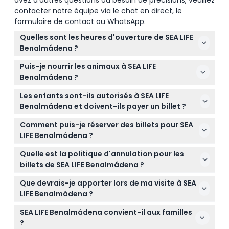
contacter notre équipe via le chat en direct, le
formulaire de contact ou WhatsApp.
Quelles sont les heures d'ouverture de SEA LIFE
Benalmádena ?
SEA LIFE Benalmádena est ouvert tous les jours de
Puis-je nourrir les animaux à SEA LIFE
11h00 à 18h45, avec la dernière admission à 18h00
Benalmádena ?
(sous réserve de changement — veuillez confirmer
Les visiteurs ne sont pas autorisés à nourrir les
au moment de la réservation).
Les enfants sont-ils autorisés à SEA LIFE
animaux sauf approbation du personnel, mais vous
Benalmádena et doivent-ils payer un billet ?
pouvez assister à plusieurs séances de nourrissage
Oui, les enfants de 2 à 14 ans peuvent visiter avec
programmées comme les nourrissages à l'Oasis
Comment puis-je réserver des billets pour SEA
un ticket d'entrée, tandis que les enfants de moins
des loutres et au Tunnel Jurassique.
LIFE Benalmádena ?
de 2 ans entrent gratuitement.
Vous pouvez facilement réserver vos billets en ligne
Quelle est la politique d'annulation pour les
ici même sur ce site pour garantir votre entrée à la
billets de SEA LIFE Benalmádena ?
date et à l'heure de votre choix.
Les billets pour SEA LIFE Benalmádena ne sont pas
Que devrais-je apporter lors de ma visite à SEA
remboursables et ne peuvent pas être annulés,
LIFE Benalmádena ?
assurez-vous donc que vos plans sont confirmés
Il est préférable d'apporter des chaussures
avant de réserver.
SEA LIFE Benalmádena convient-il aux familles
confortables et un appareil photo pour capturer la
?