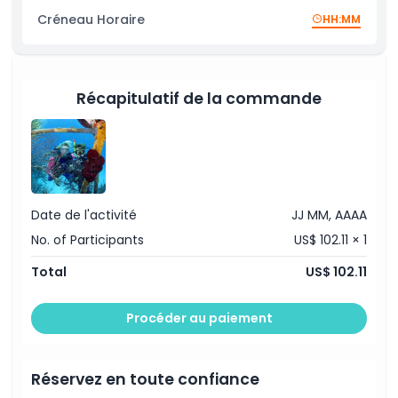
À savoir
Instructeur professionnel certifié
Créneau Horaire
HH:MM
Excellent système audio
Emplacement
Récapitulatif de la commande
Code vestimentaire
Politique d'annulation
Date de l'activité
JJ MM, AAAA
No. of Participants
US$ 102.11 × 1
Total
US$ 102.11
Procéder au paiement
Réservez en toute confiance