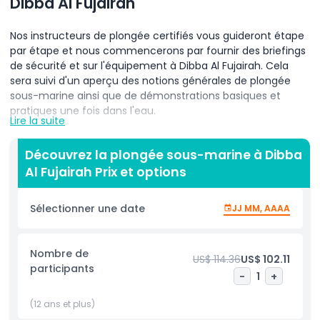
Dibba Al Fujairah
Nos instructeurs de plongée certifiés vous guideront étape
par étape et nous commencerons par fournir des briefings
de sécurité et sur l'équipement à Dibba Al Fujairah. Cela
sera suivi d'un aperçu des notions générales de plongée
sous-marine ainsi que de démonstrations basiques et
pratiques une fois dans l'eau.
Lire la suite
Un combinaison de plongée individuelle vous sera fournie à
votre arrivée sur le site de plongée et des instructions vous
Découvrez la plongée sous-marine à Dibba
seront données sur la façon de l'enfiler. En entrant dans
Al Fujairah Prix et options
l'eau, l'instructeur s'assurera que votre masque est bien
ajusté.
Sélectionner une date
JJ MM, AAAA
Lorsque tout sera prêt, vous descendrez avec l'instructeur
jusqu'à un mètre sous l'eau. Vous aurez le temps de vous
Nombre de
habituer à respirer avec votre détendeur. Après avoir établi
US$ 114.36
US$ 102.11
participants
des schémas de respiration, vous descendrez alors de
-
1
+
quelques mètres supplémentaires. La plongée progressive
vous permettra de vous habituer à respirer avec un
(12 ans et plus)
détendeur et de vous familiariser avec le fait d'être