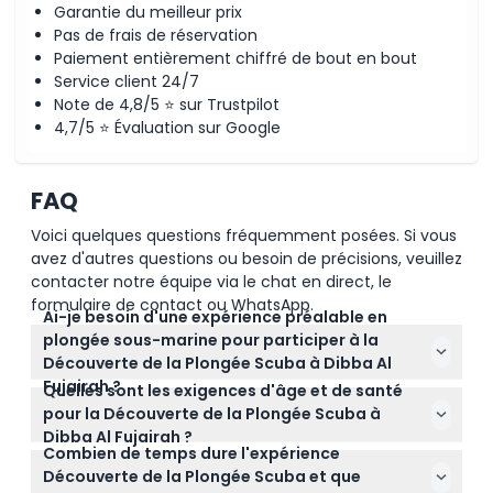
Garantie du meilleur prix
Pas de frais de réservation
Paiement entièrement chiffré de bout en bout
Service client 24/7
Note de 4,8/5 ⭐ sur Trustpilot
4,7/5 ⭐ Évaluation sur Google
FAQ
Voici quelques questions fréquemment posées. Si vous
avez d'autres questions ou besoin de précisions, veuillez
contacter notre équipe via le chat en direct, le
formulaire de contact ou WhatsApp.
Ai-je besoin d'une expérience préalable en
plongée sous-marine pour participer à la
Découverte de la Plongée Scuba à Dibba Al
Fujairah ?
Quelles sont les exigences d'âge et de santé
Aucune expérience préalable en plongée sous-
pour la Découverte de la Plongée Scuba à
marine n'est nécessaire. Ce programme est conçu
Dibba Al Fujairah ?
pour les débutants qui souhaitent explorer le milieu
Combien de temps dure l'expérience
Les participants doivent avoir au moins 12 ans, être
sous-marin en toute sécurité avec un instructeur
Découverte de la Plongée Scuba et que
en bonne santé et savoir nager. Vous devrez
professionnel.