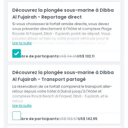
submergé.
Découvrez la plongée sous-marine à Dibba
Votre instructeur de plongée expérimenté vous guidera par
Al Fujairah - Reportage direct
la main lors de votre plongée d'initiation autour du site de
Si vous choisissez le forfait arrivée directe, vous devez
plongée une fois que vous signalerez que vous êtes prêt.
vous présenter directement à l'Hôtel et complexe Plage
Vous profiterez ici d'une plongée pouvant durer jusqu'à 45
Royale Al Faqeet, Dibā - Fujairah, point de départ. Vous
pouvez utiliser un taxi ou votre propre véhicule pour le
minutes à une profondeur minimale de 5 mètres (15 pieds)
Lire la suite
transport. Une fois votre réservation confirmée, vous
et une profondeur maximale de 12 mètres (40 pieds).
recevrez la carte de localisation et les coordonnées.
Inclus
Nombre de participants:
US$ 114.36
US$ 102.11
Boissons non alcoolisées et eau illimitées
Équipement de plongée sous-marine et de plongée
Points forts
en apnée
Découvrez la plongée sous-marine à Dibba
Moniteur professionnel certifié
Excellent système audio
Al Fujairah - Transport partagé
Inclus
La réservation de ce forfait comprend le transport aller-
retour depuis votre hôtel à Dubaï jusqu'à l'Hôtel et
complexe Royal Beach Al Faqeet, Dibā - Fujairah, et le
Supplément
retour.
Lire la suite
Inclus
Transport aller-retour depuis Dubaï
Heures d'ouverture
Boissons non alcoolisées et eau à volonté
Nombre de participants:
US$ 156.57
US$ 142.95
Équipement de plongée sous-marine et de
snorkeling