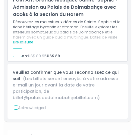
Admission au Palais de Dolmabahçe avec
À savoir
accès à la Section du Harem
Découvrez les majestueux dômes de Sainte-Sophie et le
riche héritage byzantin et ottoman. Ensuite, explorez les
Emplacement
intérieurs somptueux du palais de Dolmabahçe et le
harem avec un guide audio multilingue. Dates de visite
Lire la suite
flexibles.
Comment s'y rendre
Person:
US$ 89.95
US$ 89
Comment échanger
Veuillez confirmer que vous reconnaissez ce qui
suit
(Les billets seront envoyés à votre adresse
Politique d'annulation
e-mail un jour avant la date de votre
participation, de
billet@palaisdedolmabahçebillet.com)
Acknowledged