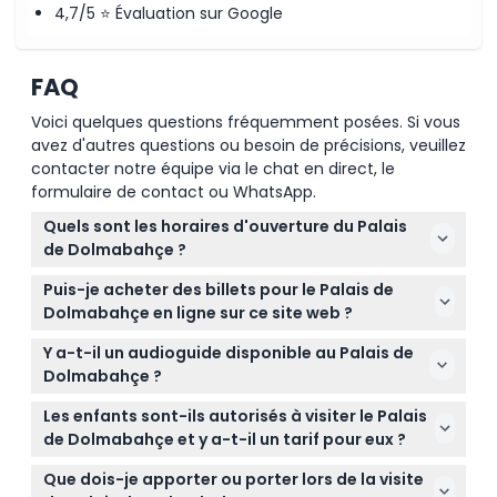
4,7/5 ⭐ Évaluation sur Google
FAQ
Voici quelques questions fréquemment posées. Si vous
avez d'autres questions ou besoin de précisions, veuillez
contacter notre équipe via le chat en direct, le
formulaire de contact ou WhatsApp.
Quels sont les horaires d'ouverture du Palais
de Dolmabahçe ?
Le Palais de Dolmabahçe est ouvert du mardi au
Puis-je acheter des billets pour le Palais de
dimanche de 9h00 à 16h00 et fermé les lundis, le
Dolmabahçe en ligne sur ce site web ?
jour de l'An, le premier jour de l'Aïd el-Fitr et le
Oui, vous pouvez facilement réserver vos billets
premier jour de l'Aïd al-Adha (sous réserve de
Y a-t-il un audioguide disponible au Palais de
pour le Palais de Dolmabahçe en ligne ici même
modifications — veuillez confirmer au moment de
Dolmabahçe ?
pour éviter les files d'attente et gagner du temps
la réservation).
Un audioguide est inclus avec votre billet et est
lors de votre visite.
Les enfants sont-ils autorisés à visiter le Palais
disponible en plus de 10 langues, vous permettant
de Dolmabahçe et y a-t-il un tarif pour eux ?
d'explorer le palais à votre rythme tout en
Les enfants âgés de 0 à 6 ans peuvent entrer
apprenant son histoire et son architecture.
Que dois-je apporter ou porter lors de la visite
gratuitement au Palais de Dolmabahçe, ce qui en