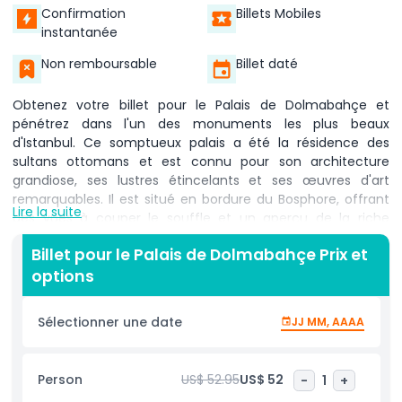
Confirmation
Billets Mobiles
instantanée
Non remboursable
Billet daté
Obtenez votre billet pour le Palais de Dolmabahçe et
pénétrez dans l'un des monuments les plus beaux
d'Istanbul. Ce somptueux palais a été la résidence des
sultans ottomans et est connu pour son architecture
grandiose, ses lustres étincelants et ses œuvres d'art
remarquables. Il est situé en bordure du Bosphore, offrant
Lire la suite
des vues à couper le souffle et un aperçu de la riche
histoire de l'Empire ottoman. Avec votre billet pour le Palais
Billet pour le Palais de Dolmabahçe Prix et
de Dolmabahçe, vous pouvez explorer ses salles élégantes,
options
parcourir les vastes halls et admirer les détails raffinés de
l'architecture ottomane. Le palais est célèbre pour abriter
le plus grand lustre en cristal de Bohême au monde, ce qui
Sélectionner une date
JJ MM, AAAA
en fait un incontournable pour les visiteurs d'Istanbul. Un
audioguide est disponible en 15+ langues, vous aidant à
découvrir l'histoire fascinante du palais. Pour utiliser
Person
US$ 52.95
US$ 52
-
1
+
l'audioguide, les visiteurs doivent déposer une pièce