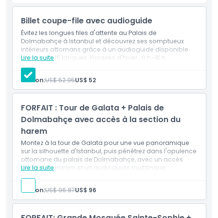
d'identité valide avant de commencer leur visite. Le palais
est ouvert toute l'année, et pendant la saison hivernale du
Billet coupe-file avec audioguide
1er novembre au 31 mars, il accueille les visiteurs de 9h00 à
16h00. Planifiez votre visite avec un billet pour le Palais de
Évitez les longues files d'attente au Palais de
Dolmabahçe à Istanbul et découvrez ses somptueux
Dolmabahçe et découvrez le monde luxueux des sultans
intérieurs ottomans grâce à un audioguide disponible
ottomans tout en profitant de l'une des principales
en plus de 15 langues. Horaires d'hiver : 9 h–16 h.
Lire la suite
attractions d'Istanbul.
Person:
US$ 52.95
US$ 52
Points forts
FORFAIT : Tour de Galata + Palais de
Dolmabahçe avec accès à la section du
Inclus
harem
Montez à la tour de Galata pour une vue panoramique
Politique enfant/adulte
sur la silhouette d'Istanbul, puis pénétrez dans l'opulence
ottomane du palais de Dolmabahçe, avec un accès
exclusif au Harem et un audioguide multilingue.
Lire la suite
Exclus
Person:
US$ 96.87
US$ 96
Heures d'ouverture
FORFAIT: Grande Mosquée Sainte-Sophie +