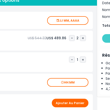
t options
ients peuvent également personnaliser leur expérience
Date
barbecue en direct, des en-cas gastronomiques et des
Nomb
nement véritablement spécial. Que vous célébriez un
eprise ou profitiez d'une croisière au coucher du soleil,
Nomb
JJ MM, AAAA
e de yachting inoubliable sur le fond scintillant de la
Tota
US$ 544.32
US$ 489.86
-
2
+
Rés
-
1
+
Ga
Pa
Pa
Se
HH:MM
No
4,
Ajouter Au Panier