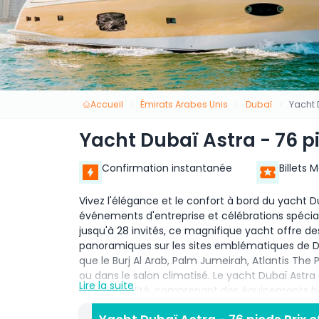
Accueil
Émirats Arabes Unis
Dubaï
Yacht 
Yacht Dubaï Astra - 76 p
Confirmation instantanée
Billets 
Vivez l'élégance et le confort à bord du yacht Du
événements d'entreprise et célébrations spécial
jusqu'à 28 invités, ce magnifique yacht offre de
panoramiques sur les sites emblématiques de D
que le Burj Al Arab, Palm Jumeirah, Atlantis The 
ou dans le salon climatisé. Le yacht Dubaï Astra
Lire la suite
fonctionnalité, comprenant des équipements h
sièges confortables et des serviettes fraîches.