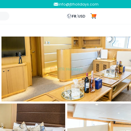
info@jtrholidays.com
FR
/
USD