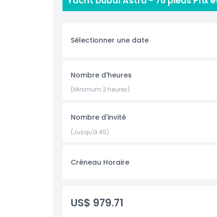
Yacht Dubaï Astra - 76 pieds Prix e
une croisière sûre, fluide et mémorable. Les cl
avec des options de restauration telles qu'un 
boissons rafraîchissantes, rendant chaque évé
anniversaire, organisiez un rassemblement d'entr
Sélectionner une date
le yacht Dubaï Astra 76 pieds offre une expérienc
côte de Dubaï.
Nombre d'heures
Points forts
(Minimum 2 heures)
Inclus
Nombre d'invité
(Jusqu'à 45)
À savoir
Créneau Horaire
Code vestimentaire
Politique d'annulation
US$ 979.71