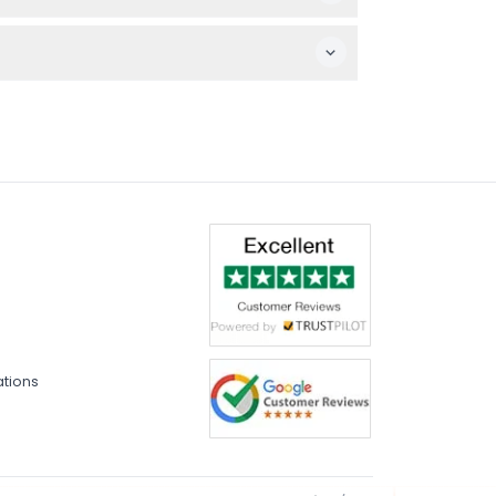
e confort et la détente, adapté à tous les
 de jour ou de soirée. (sous réserve de
ations