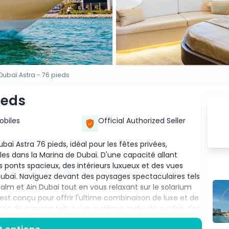
Dubaï Astra - 76 pieds
ieds
Mobiles
Official Authorized Seller
baï Astra 76 pieds, idéal pour les fêtes privées,
es dans la Marina de Dubaï. D'une capacité allant
s ponts spacieux, des intérieurs luxueux et des vues
ubaï. Naviguez devant des paysages spectaculaires tels
Palm et Ain Dubai tout en vous relaxant sur le solarium
 est conçu pour offrir l'ultime combinaison de luxe et de
aut de gamme tels qu'un système audio de qualité, des
 Un capitaine professionnel et un équipage garantissent