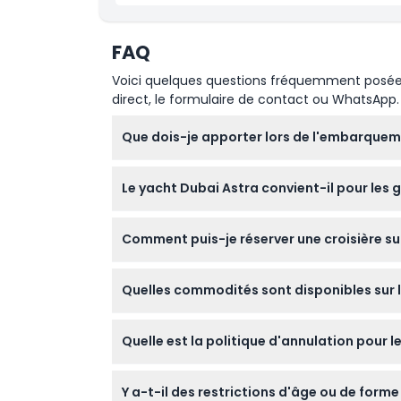
FAQ
Voici quelques questions fréquemment posées. 
direct, le formulaire de contact ou WhatsApp.
Que dois-je apporter lors de l'embarqueme
Assurez-vous d'apporter un passeport valide
Le yacht Dubai Astra convient-il pour les
votre maillot de bain. Habillez-vous égalem
Oui, le yacht Astra accueille confortableme
Comment puis-je réserver une croisière sur
extérieurs spacieux comprenant un salon cli
Vous pouvez facilement réserver votre expéri
Quelles commodités sont disponibles sur l
souhaitée et de vérifier la disponibilité lors
Le yacht comprend des cabines climatisées 
Quelle est la politique d'annulation pour l
professionnel pour garantir un voyage fantas
JTR Holidays peut annuler ou reporter la cr
Y a-t-il des restrictions d'âge ou de form
situations incontrôlables. Veuillez bien lire le