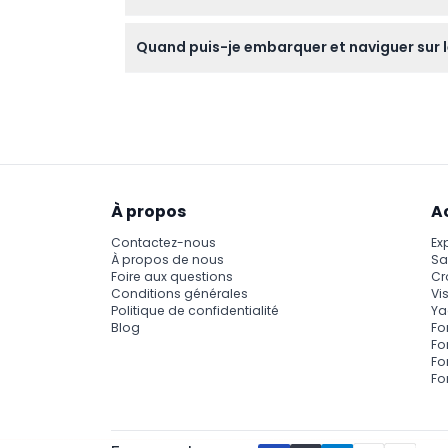
Il n'y a pas d'exigences spécifiques d'âge 
Quand puis-je embarquer et naviguer sur l
âges, y compris les familles et les groupes d
Le yacht fonctionne tous les jours de 9h00 
modifications — veuillez confirmer au mome
À propos
A
Contactez-nous
Ex
À propos de nous
Sa
Foire aux questions
Cr
Conditions générales
Vis
Politique de confidentialité
Ya
Blog
Fo
Fo
Fo
Fo