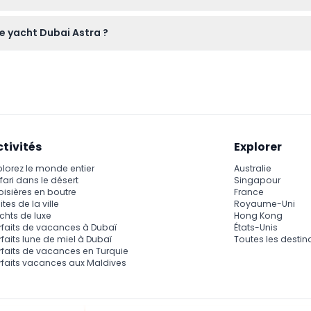
ou de forme physique mentionnées, mais le yacht est conçu pour l
e yacht Dubai Astra ?
'entreprise.
à minuit, vous offrant de nombreuses options pour des croisières
nt de la réservation)
ctivités
Explorer
plorez le monde entier
Australie
fari dans le désert
Singapour
oisières en boutre
France
ites de la ville
Royaume-Uni
chts de luxe
Hong Kong
rfaits de vacances à Dubaï
États-Unis
rfaits lune de miel à Dubaï
Toutes les destin
rfaits de vacances en Turquie
rfaits vacances aux Maldives