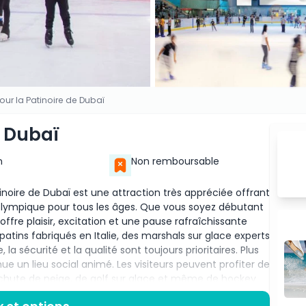
pour la Patinoire de Dubaï
e Dubaï
n
Non remboursable
inoire de Dubaï est une attraction très appréciée offrant
 olympique pour tous les âges. Que vous soyez débutant
offre plaisir, excitation et une pause rafraîchissante
0 patins fabriqués en Italie, des marshals sur glace experts
a sécurité et la qualité sont toujours prioritaires. Plus
ue un lieu social animé. Les visiteurs peuvent profiter de
c chute de neige, de golf sur glace et même de hockey
 la Patinoire de Dubaï (DIRSA) propose un entraînement