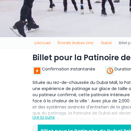
Accueil
Émirats Arabes Unis
Dubaï
Billet 
Billet pour la Patinoire d
Confirmation instantanée
Duratio
Située au rez-de-chaussée du Dubai Mall, la Pat
une expérience de patinage sur glace de taille
ou patineur confirmé, cette patinoire intérieure 
face à la chaleur de la ville ’. Avec plus de 2,00
et des systèmes avancés d'entretien de la glace, l
que du patinage, la Patinoire de Dubaï est deven
Lire la suite
soirées DJ, de sessions disco, de patinage ave
sur glace. La nouvelle Académie de Patinage de