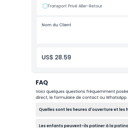
Heures d'ouverture
Transport Privé Aller-Retour
À savoir
Nom du Client
Emplacement
Code vestimentaire
US$ 28.59
Politique d'annulation
FAQ
Voici quelques questions fréquemment posées. 
direct, le formulaire de contact ou WhatsApp.
Quelles sont les heures d'ouverture et les 
La patinoire de Dubaï est ouverte tous les jo
Les enfants peuvent-ils patiner à la patinoi
soirées disco et les sessions de chute de n