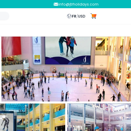
info@jtrholidays.com
FR
/
USD