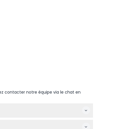
ez contacter notre équipe via le chat en
eure, incluant le patinage public, les
fications — veuillez confirmer lors de la