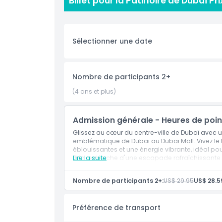
Billet pour la Patinoire de Dubaï Pr
professionnel pour tous, des novices aux patineu
également en un lieu dynamique pour les fêtes d
diffusions en direct d'événements sportifs, y c
tournois de l'Emirates Hockey League. Entourée d
Sélectionner une date
parfait pour les familles, les touristes et les h
centre-ville de Dubaï.
Que vous glissiez sur la glace ou profitiez de l'
Nombre de participants 2+
moments inoubliables dans l'un des lieux les plu
(4 ans et plus)
Points forts
Admission générale - Heures de poin
Glissez au cœur du centre-ville de Dubaï avec 
emblématique de Dubaï au Dubaï Mall. Vivez le 
Inclus
éblouissantes et une énergie vibrante, idéal pour
à la recherche d'une escapade rafraîchissante a
Lire la suite
Politique enfant/adulte
Nombre de participants 2+:
US$ 29.95
US$ 28.5
Non adapté pour
Préférence de transport