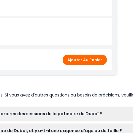
Ajouter Au Panier
Si vous avez d'autres questions ou besoin de précisions, veuill
horaires des sessions de la patinoire de Dubaï ?
urs de 10h00 à 23h45, avec plusieurs sessions de patinage de 1,5 h
re de Dubaï, et y a-t-il une exigence d'âge ou de taille ?
eige. La dernière session commence à 17h00 (sous réserve de modi