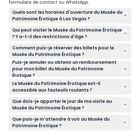
formulaire de contact ou WhatsApp.
Quels sont les horaires d'ouverture du Musée du
Patrimoine Érotique à Las Vegas ?
Le Musée du Patrimoine Érotique est ouvert du lundi
Qui peut visiter le Musée du Patrimoine Érotique
au jeudi de 11h00 à 19h00, et du vendredi au
? Y a-t-il des restrictions d'âge ?
dimanche de 11h00 à 22h00, avec la dernière entrée
Les visiteurs doivent avoir 18 ans ou plus avec une
une heure avant la fermeture (sous réserve de
Comment puis-je réserver des billets pour le
pièce d'identité valide pour entrer au Musée du
modifications — veuillez confirmer au moment de
Musée du Patrimoine Érotique ?
Patrimoine Érotique, car il est strictement réservé
la réservation).
Puis-je annuler ou obtenir un remboursement
Vous pouvez facilement réserver vos billets en ligne
aux adultes.
pour mon billet du Musée du Patrimoine
ici même sur ce site en sélectionnant la date et
Érotique ?
l'heure souhaitées lors du processus de réservation.
Les billets pour le Musée du Patrimoine Érotique ne
Le Musée du Patrimoine Érotique est-il
sont ni remboursables ni annulables, veuillez donc
accessible aux fauteuils roulants ?
vous assurer que vos plans sont définitifs avant de
Oui, le musée est accessible aux fauteuils roulants
réserver.
Que dois-je apporter le jour de ma visite au
afin que tout le monde puisse profiter
Musée du Patrimoine Érotique ?
confortablement des expositions.
Apportez une pièce d'identité valide pour la
Que puis-je m'attendre à voir au Musée du
vérification de l'âge, des chaussures confortables
Patrimoine Érotique ?
pour votre visite autonome, et souvenez-vous que
Vous découvrirez des expositions stimulantes sur
la nourriture et les boissons ne sont pas autorisées