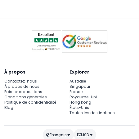
l'histoire, l'art et la culture de la sexualité humaine,
à l'intérieur.
y compris le point fort « Le Jardin des Délices » et
l'accès à l'Exposition Catherine avec une
application de visite autonome gratuite.
À propos
Explorer
Contactez-nous
Australie
À propos de nous
Singapour
Foire aux questions
France
Conditions générales
Royaume-Uni
Politique de confidentialité
Hong Kong
Blog
États-Unis
Toutes les destinations
Français
USD