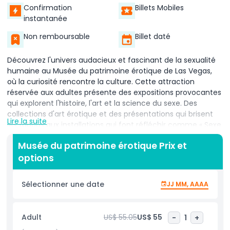
Confirmation
Billets Mobiles
instantanée
Non remboursable
Billet daté
Découvrez l'univers audacieux et fascinant de la sexualité
humaine au Musée du patrimoine érotique de Las Vegas,
où la curiosité rencontre la culture. Cette attraction
réservée aux adultes présente des expositions provocantes
qui explorent l'histoire, l'art et la science du sexe. Des
collections d'art érotique et des présentations qui brisent
Lire la suite
les tabous aux installations qui font réfléchir comme « Sexe
dans l'espace » et l'exposition controversée sur la
Musée du patrimoine érotique Prix et
répression à l'époque nazie présentant la lingerie d'Eva
options
Braun, chaque recoin invite à la réflexion et à l'intrigue. Ne
manquez pas les expériences interactives : montez sur la
plus grande bicyclette sexuelle du monde et testez votre
Sélectionner une date
JJ MM, AAAA
rythme avec Miss Penny pour gagner un prix coquin. Le
musée présente également la fascinante exposition
Catherine, une fusion d'art sensuel et de musique née de la
Adult
US$ 55.05
US$ 55
-
1
+
collaboration entre le réalisateur de films pour adultes