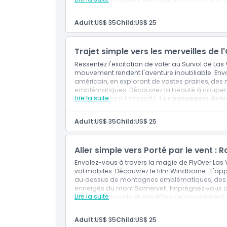
expérience inoubliable.
Adult:
US$ 35
Child:
US$ 25
À savoir
Trajet simple vers les merveilles de 
Emplacement
Ressentez l'excitation de voler au Survol de La
mouvement rendent l'aventure inoubliable. Envole
américain, en explorant de vastes prairies, 
Comment s'y rendre
emblématiques. Découvrez la beauté à couper le
Lire la suite
effets spéciaux immersifs.
Les passagers doiv
cette attraction palpitante.
Politique d'annulation
Adult:
US$ 35
Child:
US$ 25
Aller simple vers Porté par le vent 
Envolez-vous à travers la magie de FlyOver Las
vol mobiles. Découvrez le film Windborne : L
au‑dessus de montagnes emblématiques, des 
enneigés du mont Somervell. Imprégnez‑vous de
Lire la suite
visuels captivants et des effets de mouvement.
cm pour participer.
Adult:
US$ 35
Child:
US$ 25