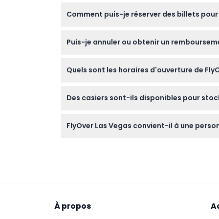
Les enfants de moins de 14 ans doivent êtr
Comment puis-je réserver des billets pour
pas recommandée en cas de mal des transp
Vous pouvez facilement réserver vos billets 
Puis-je annuler ou obtenir un rembourseme
votre heure préférée.
Les billets ne sont ni remboursables ni annula
Quels sont les horaires d'ouverture de Fly
FlyOver Las Vegas est ouvert tous les jours
Des casiers sont-ils disponibles pour sto
veuillez confirmer au moment de la réserva
Oui, des casiers sont disponibles sur place à
FlyOver Las Vegas convient-il à une perso
pendant que vous profitez de la balade.
La balade n'est pas recommandée aux invité
un inconfort.
À propos
A