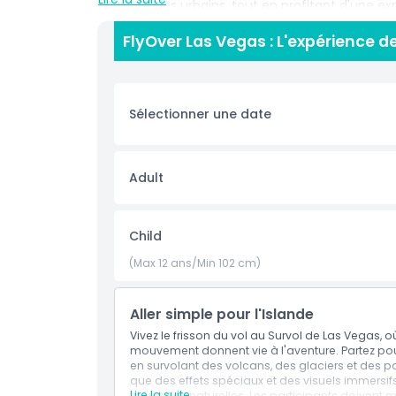
de paysages urbains, tout en profitant d'une ex
les visuels époustouflants vous transportent ver
FlyOver Las Vegas : L'expérience de
exploriez l'Ouest américain ou d'autres destinat
unique et inoubliable. Située directement sur le 
visiteurs de tous âges à la recherche d'une expé
Vegas est un moyen idéal de faire une pause dan
Sélectionner une date
aventure mémorable. Que vous soyez un visiteur
manège est une activité incontournable à Las 
Adult
Points forts
Child
Inclus
(Max 12 ans/Min 102 cm)
Politique enfant/adulte
Aller simple pour l'Islande
Vivez le frisson du vol au Survol de Las Vegas,
Non adapté pour
mouvement donnent vie à l'aventure. Partez pour
en survolant des volcans, des glaciers et des p
que des effets spéciaux et des visuels immers
Heures d'ouverture
Lire la suite
merveilles naturelles. Les participants doivent 