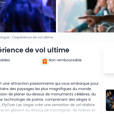
 Vegas : L'expérience de vol ultime
érience de vol ultime
Mobiles
Non remboursable
 est une attraction passionnante qui vous embarque pour
rtains des paysages les plus magnifiques du monde.
ssion de planer au‑dessus de monuments célèbres, du
ne technologie de pointe, comprenant des sièges à
FlyOver Las Vegas crée une sensation de vol réaliste
line en glissant au‑dessus de montagnes, de rivières et