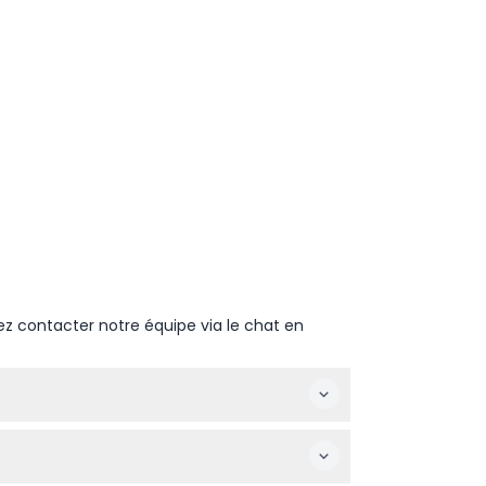
ez contacter notre équipe via le chat en
c des effets de vent et de brume, après un