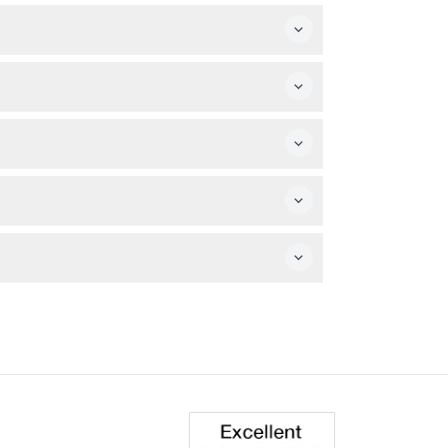
ins 101 cm pour participer. La balade n'est
r la disponibilité des sessions et choisir
ervées.
fermeture (sous réserve de changement –
rfaits pour ranger vos effets personnels
 les effets de mouvement peuvent provoquer