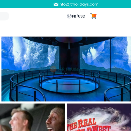
info@jtrholidays.com
FR
/
USD