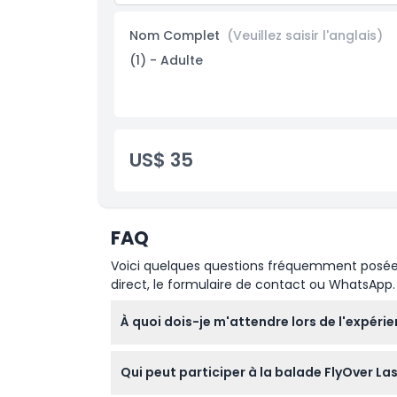
Nom Complet
(Veuillez saisir l'anglais)
(1) - Adulte
US$ 35
FAQ
Voici quelques questions fréquemment posées. 
direct, le formulaire de contact ou WhatsApp.
À quoi dois-je m'attendre lors de l'expéri
Vous profiterez d'une balade aérienne palpi
Qui peut participer à la balade FlyOver Las 
pré-show et un briefing avant le vol pour 