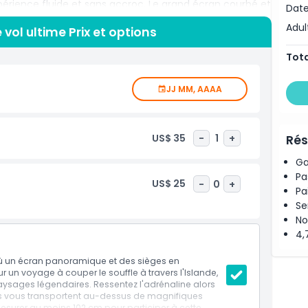
périence fluide et sans accroc. Le grand écran courbé et
Date
s des lieux dont vous n'avez fait que rêver. Que vous
Adul
 vol ultime Prix et options
ions incroyables, FlyOver Las Vegas offre une aventure
Strip de Las Vegas, cette attraction est parfaite pour les
Tota
rience palpitante et adaptée aux familles. FlyOver Las
s l'effervescence de la ville tout en vivant une
JJ MM, AAAA
 pour la première fois ou un voyageur de retour, ce
Vegas.
US$ 35
-
1
+
Rés
Ga
Pa
US$ 25
-
0
+
Pa
Se
No
4,
 où un écran panoramique et des sièges en
 un voyage à couper le souffle à travers l'Islande,
aysages légendaires. Ressentez l'adrénaline alors
ifs vous transportent au-dessus de magnifiques
mesurer au moins 102 cm pour participer à cette