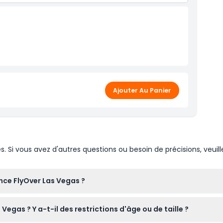
Ajouter Au Panier
Si vous avez d'autres questions ou besoin de précisions, veuill
ence FlyOver Las Vegas ?
tante de 8,5 minutes qui simule un survol de sites célèbres ave
Vegas ? Y a-t-il des restrictions d'âge ou de taille ?
une aventure entièrement immersive.