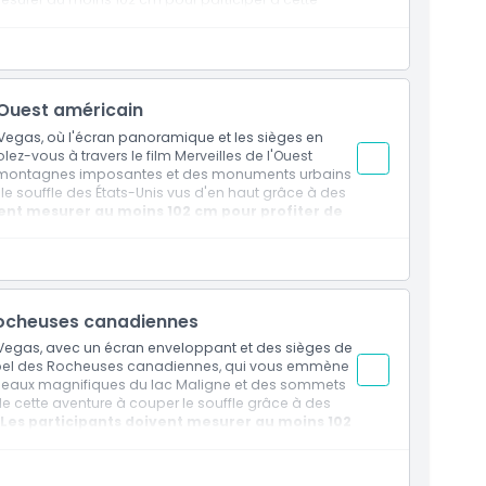
l'Ouest américain
s Vegas, où l'écran panoramique et les sièges en
z-vous à travers le film Merveilles de l'Ouest
des montagnes imposantes et des monuments urbains
 souffle des États-Unis vus d'en haut grâce à des
ent mesurer au moins 102 cm pour profiter de
: Rocheuses canadiennes
 Vegas, avec un écran enveloppant et des sièges de
'appel des Rocheuses canadiennes, qui vous emmène
eaux magnifiques du lac Maligne et des sommets
 cette aventure à couper le souffle grâce à des
Les participants doivent mesurer au moins 102