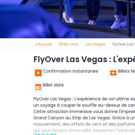
Accueil
États-Unis
Las Vegas
FlyOver Las
FlyOver Las Vegas : L'exp
Confirmation instantanée
Billets 
Billet daté
FlyOver Las Vegas : L'expérience de vol ultime
un voyage à couper le souffle au-dessus de ce
Cette attraction immersive vous donne l'impre
Grand Canyon au Strip de Las Vegas. Grâce à u
mouvement, des effets de vent et des parfums, 
qui vous laissera émerveillé. Ressentez l'adréna
Lire la suite