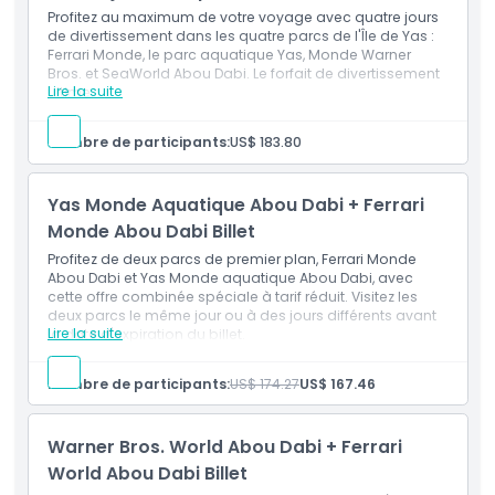
Profitez au maximum de votre voyage avec quatre jours
de divertissement dans les quatre parcs de l'Île de Yas :
Ferrari Monde, le parc aquatique Yas, Monde Warner
Bros. et SeaWorld Abou Dabi. Le forfait de divertissement
Lire la suite
ultime.
Inclus
Accès aux 4 parcs : Ferrari Monde, Monde Warner
Nombre de participants:
US$ 183.80
Bros., le parc aquatique Yas et SeaWorld de l'Île de
Yas
Valable pour 4 jours distincts, à utiliser dans les 6
Yas Monde Aquatique Abou Dabi + Ferrari
jours suivant la première visite
Monde Abou Dabi Billet
Profitez de deux parcs de premier plan, Ferrari Monde
Abou Dabi et Yas Monde aquatique Abou Dabi, avec
cette offre combinée spéciale à tarif réduit. Visitez les
deux parcs le même jour ou à des jours différents avant
Lire la suite
la date d'expiration du billet.
Inclus
Entrée à Ferrari Monde Abou Dabi (entrée unique)
Nombre de participants:
US$ 174.27
US$ 167.46
Entrée à Yas Monde aquatique Abou Dabi (entrée
unique)
Possibilité de visiter le même jour ou à des jours
Warner Bros. World Abou Dabi + Ferrari
différents avant la date d'expiration du billet
Accès à toutes les attractions et manèges selon
World Abou Dabi Billet
l'admission standard de chaque parc