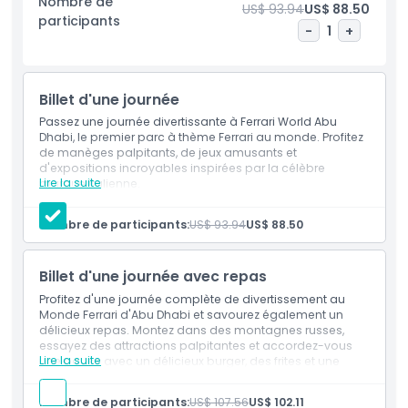
Nombre de
US$ 93.94
US$ 88.50
thématiques et une grande variété d'attractions et de
participants
divertissements, le Parc Ferrari est bien plus qu'un simple
-
1
+
parc d'attractions : c'est une célébration de la vitesse, de
l'innovation et de la passion. Que vous recherchiez des
sensations fortes, des moments en famille ou un voyage
Billet d'une journée
inspirant dans l'héritage de Ferrari, une visite au Parc Ferrari
Passez une journée divertissante à Ferrari World Abu
Abou Dabi garantit des souvenirs inoubliables au cœur du
Dhabi, le premier parc à thème Ferrari au monde. Profitez
pôle de divertissement de l'Île de Yas.
de manèges palpitants, de jeux amusants et
d'expositions incroyables inspirées par la célèbre
Lire la suite
marque italienne.
Points forts
Inclus
Ferrari World Abu Dhabi, billet d'une journée, entrée
Nombre de participants:
US$ 93.94
US$ 88.50
unique
Inclus
Accès illimité toute la journée à toutes les attractions
Billet d'une journée avec repas
Politique enfant/adulte
Profitez d'une journée complète de divertissement au
Monde Ferrari d'Abu Dhabi et savourez également un
délicieux repas. Montez dans des montagnes russes,
Heure de prise en charge/dépose
essayez des attractions palpitantes et accordez-vous
Lire la suite
une pause avec un délicieux burger, des frites et une
boisson non alcoolisée.
Inclus
Non adapté pour
Nombre de participants:
US$ 107.56
US$ 102.11