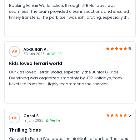
Booking Ferrari World tickets through JTR Holidays was
seamless. The team provided clear instructions and ensured
timely transfers. The park itself was exhilarating, especially the
Formula Rossa coaster. A must-visit for thrill-seekers.free
parking is also available. We got ticket plus meal voucher
instantly after the booking.
5
Abdullah A.
AA
30 juin 2025
Vérifié
Kids loved ferrari world
Our kids loved Ferrari World, especially the Junior GT ride.
Everything was organized smoothly by JTR Holidays, from
tickets to transfers. Highly recommend their service
5
Carol S.
CS
19 juin 2025
Vérifié
Thrilling Rides
Our visit to Ferrari World was the highlight of our trip. The rides