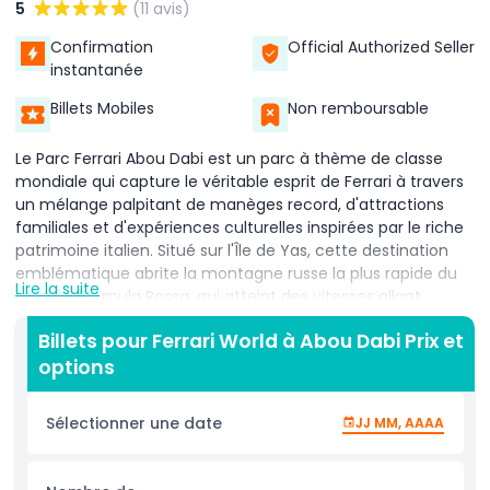
5
(11 avis)
Confirmation
Official Authorized Seller
instantanée
Billets Mobiles
Non remboursable
Le Parc Ferrari Abou Dabi est un parc à thème de classe
mondiale qui capture le véritable esprit de Ferrari à travers
un mélange palpitant de manèges record, d'attractions
familiales et d'expériences culturelles inspirées par le riche
patrimoine italien. Situé sur l'Île de Yas, cette destination
emblématique abrite la montagne russe la plus rapide du
Lire la suite
monde, Formula Rossa, qui atteint des vitesses allant
jusqu'à 240 km/h, offrant une montée d'adrénaline sans
Billets pour Ferrari World à Abou Dabi Prix et
pareille. Au-delà des manèges à sensations, le parc
options
propose des simulateurs avancés, des spectacles
interactifs et des expériences immersives qui donnent vie à
l'histoire de Ferrari. Les familles trouveront également de
Sélectionner une date
JJ MM, AAAA
nombreuses attractions adaptées aux plus jeunes visiteurs,
faisant de ce lieu une destination parfaite pour les visiteurs
de tous âges. Avec son design impressionnant, ses zones