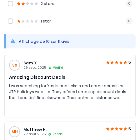
2 stars
0
1 star
0
Affichage de 10 sur 11 avis
5
Sam X.
SX
29 sept. 2025
Vérifié
Amazing Discount Deals
I was searching for Yas Island tickets and came across the
JTR Holidays website. They offered amazing discount deals
that I couldn’t find elsewhere. Their online assistance was
excellent. The whole booking process was easy. Highly
recommend JTR Holidays for anyone planning a trip to Yas
Island
5
Matthew H.
MH
22 août 2025
Vérifié