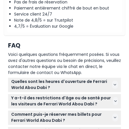
Pas de frais de réservation
Paiement entièrement chiffré de bout en bout
Service client 24/7
Note de 4,8/5 ⭐ sur Trustpilot
4,7/5 ⭐ Évaluation sur Google
FAQ
Voici quelques questions fréquemment posées. Si vous
avez d'autres questions ou besoin de précisions, veuillez
contacter notre équipe via le chat en direct, le
formulaire de contact ou WhatsApp.
Quelles sont les heures d'ouverture de Ferrari
World Abou Dabi ?
Ferrari World Abou Dabi est généralement ouvert
Y a-t-il des restrictions d'âge ou de santé pour
tous les jours de 10h00 à 20h00, mais les horaires
les visiteurs de Ferrari World Abou Dabi ?
peuvent varier lors d'événements spéciaux, les
Les enfants âgés de 3 ans et moins entrent
week-ends ou les jours fériés. Il est préférable de
Comment puis-je réserver mes billets pour
gratuitement mais doivent être accompagnés d'un
vérifier les heures d'ouverture actuelles sur ce site
Ferrari World Abou Dabi ?
parent et respecter certaines exigences de taille. Le
avant de réserver. (sous réserve de modifications
Vous pouvez facilement réserver vos billets en ligne