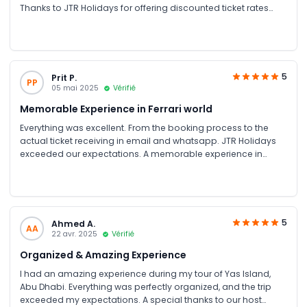
Thanks to JTR Holidays for offering discounted ticket rates
and organizing everything so smoothly.
5
Prit P.
PP
05 mai 2025
Vérifié
Memorable Experience in Ferrari world
Everything was excellent. From the booking process to the
actual ticket receiving in email and whatsapp. JTR Holidays
exceeded our expectations. A memorable experience in
Ferrari world.
5
Ahmed A.
AA
22 avr. 2025
Vérifié
Organized & Amazing Experience
I had an amazing experience during my tour of Yas Island,
Abu Dhabi. Everything was perfectly organized, and the trip
exceeded my expectations. A special thanks to our host