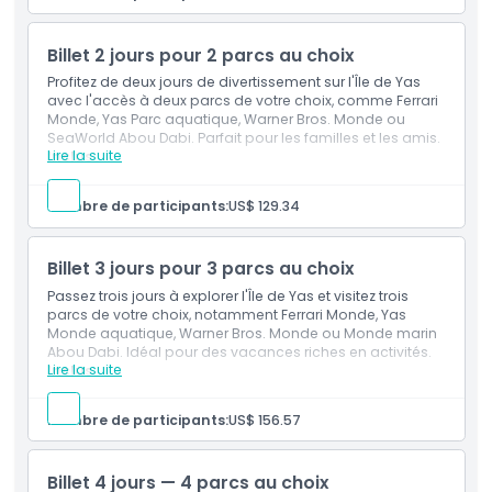
Monde Ferrari d'Abu Dhabi — billet d'une journée
(entrée unique)
Accès illimité au parc pour toute la journée
Heures d'ouverture
Billet 2 jours pour 2 parcs au choix
Bon pour un repas
Profitez de deux jours de divertissement sur l'Île de Yas
avec l'accès à deux parcs de votre choix, comme Ferrari
À savoir
Monde, Yas Parc aquatique, Warner Bros. Monde ou
SeaWorld Abou Dabi. Parfait pour les familles et les amis.
Lire la suite
Inclus
Emplacement
Entrée dans 2 parcs de votre choix parmi Ferrari
Monde, Warner Bros. Monde, Yas Parc aquatique ou
Nombre de participants:
US$ 129.34
SeaWorld Île de Yas
Valable pour 2 jours séparés, à utiliser dans les 6
Comment s'y rendre
jours suivant la première visite
Billet 3 jours pour 3 parcs au choix
Passez trois jours à explorer l'Île de Yas et visitez trois
Comment échanger
parcs de votre choix, notamment Ferrari Monde, Yas
Monde aquatique, Warner Bros. Monde ou Monde marin
Abou Dabi. Idéal pour des vacances riches en activités.
Conditions
Lire la suite
Inclus
Accès à 3 parcs de votre choix parmi Ferrari Monde,
Warner Bros. Monde, Yas Monde aquatique ou
Nombre de participants:
US$ 156.57
Politique d'annulation
Monde marin Île de Yas.
Valable pour 3 jours distincts, à utiliser dans les 6
jours suivant la première visite
Billet 4 jours — 4 parcs au choix