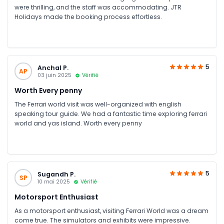
were thrilling, and the staff was accommodating. JTR
Holidays made the booking process effortless.
5
Anchal P.
AP
03 juin 2025
Vérifié
Worth Every penny
The Ferrari world visit was well-organized with english
speaking tour guide. We had a fantastic time exploring ferrari
world and yas island. Worth every penny
5
Sugandh P.
SP
10 mai 2025
Vérifié
Motorsport Enthusiast
As a motorsport enthusiast, visiting Ferrari World was a dream
come true. The simulators and exhibits were impressive.