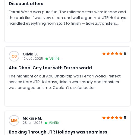
Discount offers
Ferrari World was pure fun! The rollercoasters were insane and
the park itself was very clean and well organized. JTR Holidays
handled everything from start to finish — tickets, transfers,
Specail discounts & guidance
5
Olivia S.
OS
12 août 2025
Vérifié
Abu Dhabi City tour with Ferrari world
The highlight of our Abu Dhabi trip was Ferrari World. Perfect
service from JTR Holidays, tickets were ready and transfers
was arranged on time. Couldn’t ask for better.
5
Maxine M.
MM
28 juil. 2025
Vérifié
Booking Through JTR Holidays was seamless