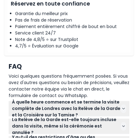
Réservez en toute confiance
Garantie du meilleur prix
Pas de frais de réservation
Paiement entièrement chiffré de bout en bout
Service client 24/7
Note de 4,8/5 ⭐ sur Trustpilot
4,7/5 ⭐ Évaluation sur Google
FAQ
Voici quelques questions fréquemment posées. Si vous
avez d'autres questions ou besoin de précisions, veuillez
contacter notre équipe via le chat en direct, le
formulaire de contact ou WhatsApp.
À quelle heure commence et se termine la visite
complète de Londres avec la Relève de la Garde
et la Croisière sur la Tamise ?
La Relève de la Garde est-elle toujours incluse
La visite commence à 7h45 à la gare routière de
dans la visite, même si la cérémonie est
Victoria et se termine vers 16h30 à la Grande Roue
annulée ?
de Londres (sous réserve de modifications —
Y a-t-il des restrictions d'âge ou des
La visite inclut la cérémonie de la Relève de la