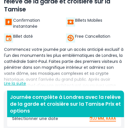
relève de la garde et croisière sur la
Tamise
Confirmation
Billets Mobiles
instantanée
Billet daté
Free Cancellation
Commencez votre journée par un accès anticipé exclusif à
l'un des monuments les plus emblématiques de Londres, la
cathédrale Saint‑Paul. Faites partie des premiers visiteurs à
pénétrer dans son magnifique intérieur et admirez son
vaste dôme, ses mosaïques complexes et sa crypte
historique, avant l'arrivée du grand public. Après avoir
Lire la suite
exploré ce chef‑d'œuvre architectural, poursuivez votre
parcours par une traversée panoramique du centre de
Journée complète à Londres avec la relève
Londres. Admirez certains des sites les plus célèbres de la
de la garde et croisière sur la Tamise Prix et
ville, notamment l'abbaye de Westminster, les Chambres
du Parlement et le London Eye, tout en apprenant leur riche
options
histoire et leur importance culturelle auprès de votre guide
Sélectionner une date
JJ MM, AAAA
expert. Ensuite, visitez la tour de Londres, une forteresse
historique qui a servi de palais royal, de prison et de