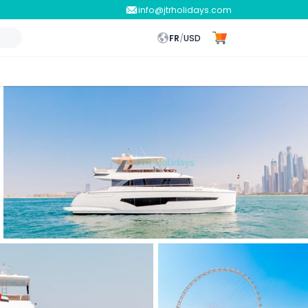
info@jtrholidays.com
FR
/
USD