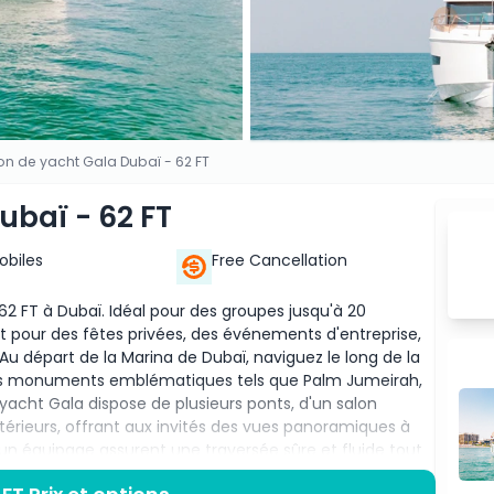
on de yacht Gala Dubaï - 62 FT
ubaï - 62 FT
Mobiles
Free Cancellation
 62 FT à Dubaï. Idéal pour des groupes jusqu'à 20
it pour des fêtes privées, des événements d'entreprise,
 Au départ de la Marina de Dubaï, naviguez le long de la
des monuments emblématiques tels que Palm Jumeirah,
e yacht Gala dispose de plusieurs ponts, d'un salon
érieurs, offrant aux invités des vues panoramiques à
 un équipage assurent une traversée sûre et fluide tout
t est équipé de systèmes audio haut de gamme, de