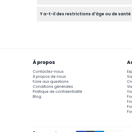
Profitez de vastes ponts, d'un salon climatis
Y a-t-il des restrictions d'âge ou de santé
qu'un capitaine professionnel et un équipage
Le yacht convient aux invités de tous âges, 
préoccupations spécifiques de santé devrait
À propos
A
Contactez-nous
Ex
À propos de nous
Sa
Foire aux questions
Cr
Conditions générales
Vis
Politique de confidentialité
Ya
Blog
Fo
Fo
Fo
Fo