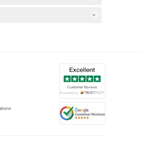
becue, de boissons non alcoolisées, ainsi
pervisés et toute personne ayant des
ations