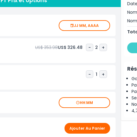
FT Prix et options
ur une expérience améliorée, les invités peuvent opter
Date
uant un barbecue sur place, des amuse-bouches et des
Nom
ne fête d'anniversaire ou une réunion d'entreprise, la
, de l'intimité et des vues spectaculaires sur la skyline
Nomb
JJ MM, AAAA
bliable sur l'eau.
Tota
US$ 353.98
US$ 326.48
-
2
+
Rés
-
1
+
Ga
Pa
Pa
Se
HH:MM
No
4,
Ajouter Au Panier