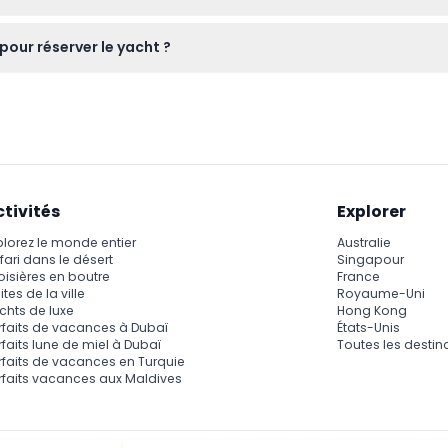
é, de trois cabines, deux salles de bains, d'un flybridge avec bar
 pour réserver le yacht ?
 offrant un excellent service.
mais pour la sécurité et le confort, les enfants doivent être su
 considérer ses propres besoins avant de réserver.
ctivités
Explorer
plorez le monde entier
Australie
fari dans le désert
Singapour
oisières en boutre
France
ites de la ville
Royaume-Uni
chts de luxe
Hong Kong
rfaits de vacances à Dubaï
États-Unis
rfaits lune de miel à Dubaï
Toutes les destin
rfaits de vacances en Turquie
rfaits vacances aux Maldives