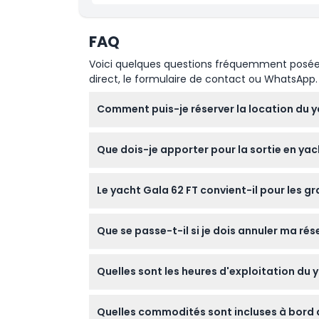
FAQ
Voici quelques questions fréquemment posées. 
direct, le formulaire de contact ou WhatsApp.
Comment puis-je réserver la location du y
Vous pouvez facilement réserver le yacht Ga
Que dois-je apporter pour la sortie en yac
disponibilité lors du processus de réservation
Apportez votre passeport ou une pièce d'id
Le yacht Gala 62 FT convient-il pour les 
en été, des vestes légères pour les soirées d
Oui ! Le yacht peut accueillir confortablemen
Que se passe-t-il si je dois annuler ma rés
célébrations spéciales.
Vous pouvez annuler jusqu'à 24 heures avant
Quelles sont les heures d'exploitation du yac
heures avant entraîneront des frais de 100 %
Le yacht Gala 62 FT fonctionne 24h/24 et 7
Quelles commodités sont incluses à bord d
la Palme de Jumeirah, le Burj Al Arab, Atlan