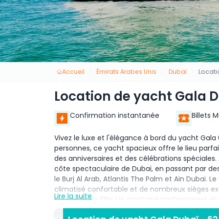
Accueil
Émirats Arabes Unis
Dubaï
Locati
Location de yacht Gala D
Confirmation instantanée
Billets 
Vivez le luxe et l'élégance à bord du yacht Gala
personnes, ce yacht spacieux offre le lieu parfa
des anniversaires et des célébrations spéciales.
côte spectaculaire de Dubaï, en passant par 
le Burj Al Arab, Atlantis The Palm et Ain Dubaï. L
climatisé confortable et de nombreux sièges ext
Lire la suite
couper le souffle. Un capitaine professionnel et
en fournissant un service impeccable. Le yach