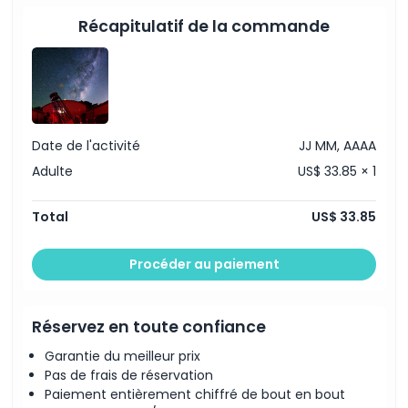
Commentaires d'experts sur les étoiles, les planètes,
les constellations et les objets de l'espace profond
Exclus
Récapitulatif de la commande
Guide anglophone
Heures d'ouverture
À savoir
Date de l'activité
JJ MM, AAAA
Adulte
US$ 33.85 × 1
Emplacement
Total
US$ 33.85
Comment s'y rendre
Procéder au paiement
Comment échanger
Réservez en toute confiance
Politique d'annulation
Garantie du meilleur prix
Pas de frais de réservation
Paiement entièrement chiffré de bout en bout