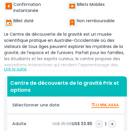
Confirmation
Billets Mobiles
instantanée
Billet daté
Non remboursable
Le Centre de découverte de la gravité est un musée
scientifique pratique en Australie-Occidentale où des
visiteurs de tous âges peuvent explorer les mystères de la
gravité, de l'espace et de l'univers. Parfait pour les familles,
les étudiants et les esprits curieux, le centre propose des
expositions interactives qui rendent l'apprentissage des
Lire la suite
sciences amusant et captivant. L'une des principales
attractions est la célèbre tour penchée de Gingin. Montez
Centre de découverte de la gravité Prix et
dans cette structure unique pour réaliser des expériences
options
sur la gravité et profiter de vues à couper le souffle sur la
brousse environnante. C'est une excellente façon
d'expérimenter la science en action. À l'intérieur du centre,
Sélectionner une date
JJ MM, AAAA
vous trouverez des présentations fascinantes qui
expliquent la gravité, les trous noirs, la théorie du Big Bang
et bien plus. Les expositions interactives sont conçues pour
Adulte
US$ 35.96
US$ 33.85
-
1
+
rendre les idées scientifiques complexes faciles à