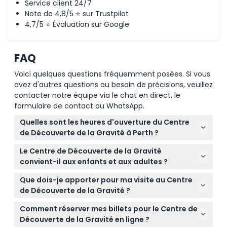
Service client 24/7
Note de 4,8/5 ⭐ sur Trustpilot
4,7/5 ⭐ Évaluation sur Google
FAQ
Voici quelques questions fréquemment posées. Si vous
avez d'autres questions ou besoin de précisions, veuillez
contacter notre équipe via le chat en direct, le
formulaire de contact ou WhatsApp.
Quelles sont les heures d'ouverture du Centre
de Découverte de la Gravité à Perth ?
Le Centre de Découverte de la Gravité est ouvert
Le Centre de Découverte de la Gravité
du mardi au jeudi de 10h00 à 16h00, du vendredi au
convient-il aux enfants et aux adultes ?
dimanche de 10h00 à 16h00 pour le centre, et
Oui, le centre accueille aussi bien les enfants que
l'observatoire fonctionne du vendredi au dimanche
Que dois-je apporter pour ma visite au Centre
les adultes, avec des expositions adaptées à tous
de 19h30 à 21h30 (sous réserve de modifications —
de Découverte de la Gravité ?
les âges ; les enfants de moins de 14 ans sont
veuillez confirmer au moment de la réservation).
Apportez simplement vous-même et des
classés séparément, ce qui en fait une sortie
Comment réserver mes billets pour le Centre de
vêtements confortables pour vous promener dans
éducative idéale pour les familles.
Découverte de la Gravité en ligne ?
les expositions ; la nourriture et les boissons