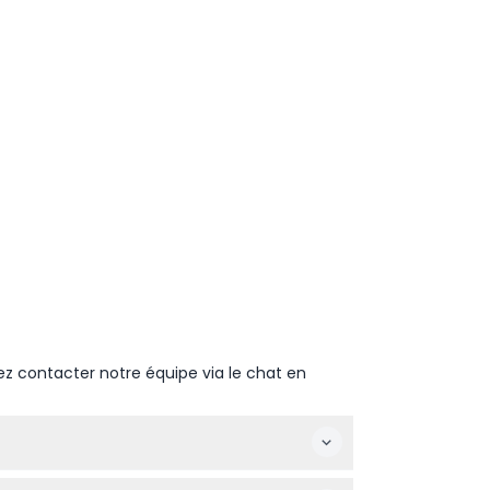
ez contacter notre équipe via le chat en
(sous réserve de modifications — veuillez