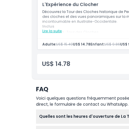
Exclus
L'Expérience du Clocher
Découvrez la Tour des Cloches historique de Per
des cloches et des vues panoramiques sur la riv
Heures d'ouverture
incontournable en Australie-Occidentale.
Inclus
Lire la suite
Entrée à : Tour des Cloches
À savoir
Guide anglophone
30 minutes d'expérience guidée et interact
Adulte:
US$ 15.49
US$ 14.78
Enfant:
US$ 9.86
US$ 
Certificat de sonnerie des cloches
Emplacement
US$ 14.78
Comment s'y rendre
Comment échanger
FAQ
Voici quelques questions fréquemment posées. 
Politique d'annulation
direct, le formulaire de contact ou WhatsApp.
Quelles sont les heures d'ouverture de La T
La Tour de l'Horloge est ouverte du jeudi a