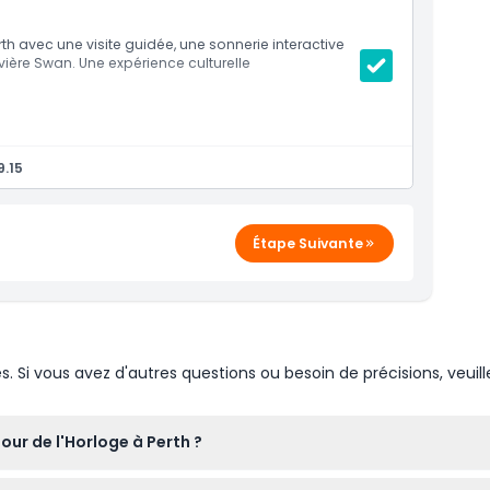
th avec une visite guidée, une sonnerie interactive
ière Swan. Une expérience culturelle
ive de sonnerie des cloches
9.15
Étape Suivante
Si vous avez d'autres questions ou besoin de précisions, veuill
our de l'Horloge à Perth ?
u dimanche de 10h00 à 16h00, avec la dernière admission à 15h45 