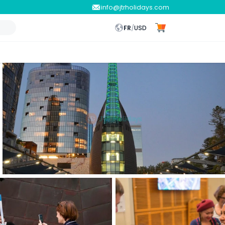
info@jtrholidays.com
FR
/
USD