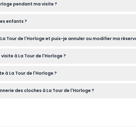
orloge pendant ma visite ?
rience interactive guidée de 30 minutes où vous pouvez faire s
nes enfants ?
s.
ement, tandis que les visiteurs âgés de 15 ans et plus paient le 
La Tour de l'Horloge et puis-je annuler ou modifier ma réserv
en ligne ici même sur ce site. Veuillez noter que les billets ne 
isite à La Tour de l'Horloge ?
votre date et heure.
avant l'heure prévue de votre visite pour ne pas la manquer, car
e à La Tour de l'Horloge ?
 et la Rivière du Cygne, découvrirez l'histoire des cloches venue
onnerie des cloches à La Tour de l'Horloge ?
e anglophone.
 les jeudis et dimanches entre 12h00 et 13h00, mais il est préféra