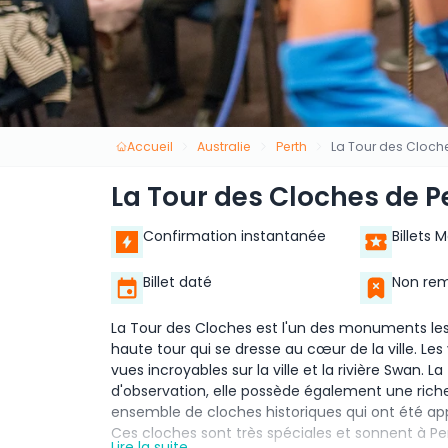
Accueil
Australie
Perth
La Tour des Cloch
La Tour des Cloches de P
Confirmation instantanée
Billets 
Billet daté
Non re
La Tour des Cloches est l'un des monuments les p
haute tour qui se dresse au cœur de la ville. Les
vues incroyables sur la ville et la rivière Swan.
d'observation, elle possède également une riche h
ensemble de cloches historiques qui ont été appor
Ces cloches sont très spéciales et sonnent à Pe
Lire la suite