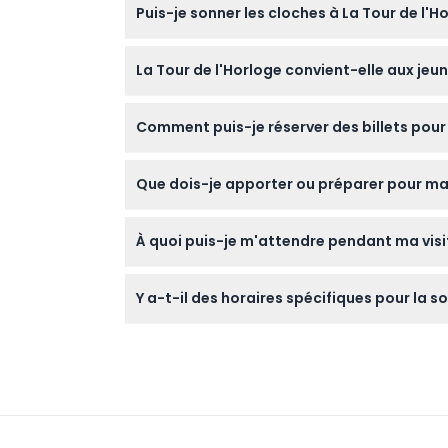
Puis-je sonner les cloches à La Tour de l'H
confirmer au moment de la réservation).
Oui ! La Tour de l'Horloge propose une expé
La Tour de l'Horloge convient-elle aux jeu
recevoir un certificat de sonnerie de cloche
Les enfants âgés de 0 à 4 ans entrent gratuit
Comment puis-je réserver des billets pour 
culturelle pour les familles.
Vous pouvez facilement réserver vos billets 
Que dois-je apporter ou préparer pour ma v
annulés, alors assurez-vous de bien choisir 
Assurez-vous d'arriver au moins 10 minutes 
À quoi puis-je m'attendre pendant ma visit
remboursables.
Vous profiterez de vues splendides sur Perth
Y a-t-il des horaires spécifiques pour la s
de sonnerie de cloches animée par un guid
Les séances de sonnerie ont généralement lieu
réservation.