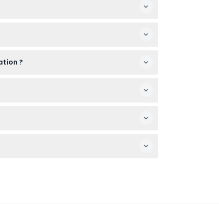
onner les célèbres Cloches du Cygne et
tarif adulte. C'est une belle expérience
ation ?
sont pas remboursables et ne peuvent être
 les retards ou les absences ne sont pas
s de Londres, et participerez à une séance
ble de vérifier la disponibilité lors de la