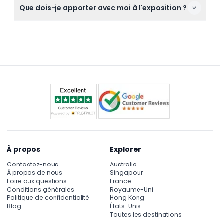
Que dois-je apporter avec moi à l'exposition ?
22h00, la dernière entrée étant à 20h00 (sous
réserve de modification — veuillez confirmer au
Apportez votre billet réservé, une pièce d'identité
moment de la réservation).
valide si nécessaire, et des chaussures confortables
pour parcourir les différents environnements de
sorcellerie.
À propos
Explorer
Contactez-nous
Australie
À propos de nous
Singapour
Foire aux questions
France
Conditions générales
Royaume-Uni
Politique de confidentialité
Hong Kong
Blog
États-Unis
Toutes les destinations