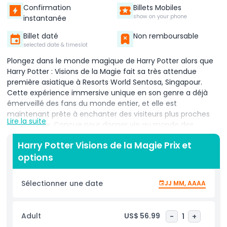
Confirmation
Billets Mobiles
show on your phone
instantanée
Billet daté
Non remboursable
selected date & timeslot
Plongez dans le monde magique de Harry Potter alors que
Harry Potter : Visions de la Magie fait sa très attendue
première asiatique à Resorts World Sentosa, Singapour.
Cette expérience immersive unique en son genre a déjà
émerveillé des fans du monde entier, et elle est
maintenant prête à enchanter des visiteurs plus proches
Lire la suite
de chez eux. Conçue pour donner vie au monde des
sorciers, l'expérience utilise une technologie interactive de
Harry Potter Visions de la Magie Prix et
pointe, des visuels époustouflants et des environnements
options
richement détaillés qui vous donnent l'impression d'être
véritablement entré dans les histoires. Au fil de votre
parcours dans l'attraction, vous explorerez 10 espaces
Sélectionner une date
JJ MM, AAAA
distincts et soigneusement conçus, chacun rempli
d'installations multimédias, de contenus vidéo
cinématographiques et d'ambiances sonores originales qui
Adult
US$ 56.99
-
1
+
créent l'atmosphère parfaite. Parcourez des lieux