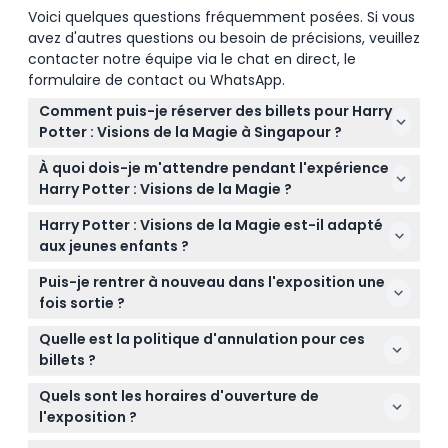
Voici quelques questions fréquemment posées. Si vous
avez d'autres questions ou besoin de précisions, veuillez
contacter notre équipe via le chat en direct, le
formulaire de contact ou WhatsApp.
Comment puis-je réserver des billets pour Harry
Potter : Visions de la Magie à Singapour ?
Vous pouvez facilement réserver vos billets en ligne
À quoi dois-je m'attendre pendant l'expérience
ici même sur ce site en sélectionnant la date et
Harry Potter : Visions de la Magie ?
l'heure de votre choix pour l'expérience immersive.
Attendez-vous à un voyage autonome à travers 10
Harry Potter : Visions de la Magie est-il adapté
environnements interactifs de sorcellerie
aux jeunes enfants ?
présentant des visuels époustouflants, des
Les enfants de moins de 4 ans entrent
paysages sonores originaux, et des éléments
Puis-je rentrer à nouveau dans l'exposition une
gratuitement, mais tous les enfants doivent être
magiques pratiques comme l'utilisation d'une
fois sortie ?
accompagnés d'un adulte pour profiter de
baguette spéciale pour révéler la magie cachée.
Non, chaque billet permet une seule entrée et la
l'exposition en toute sécurité.
Quelle est la politique d'annulation pour ces
réentrée n'est pas autorisée pendant la visite.
billets ?
Les billets pour Harry Potter : Visions de la Magie ne
Quels sont les horaires d'ouverture de
sont ni remboursables ni échangeables, veuillez
l'exposition ?
donc être sûr avant de réserver.
L'exposition est ouverte tous les jours de 11h00 à