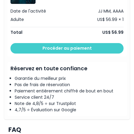
Date de l'activité
JJ MM, AAAA
Heures d'ouverture
Adulte
US$ 56.99 × 1
À savoir
Total
US$ 56.99
Procéder au paiement
Emplacement
Politique d'annulation
Réservez en toute confiance
Garantie du meilleur prix
Pas de frais de réservation
Paiement entièrement chiffré de bout en bout
Service client 24/7
Note de 4,8/5 ⭐ sur Trustpilot
4,7/5 ⭐ Évaluation sur Google
FAQ