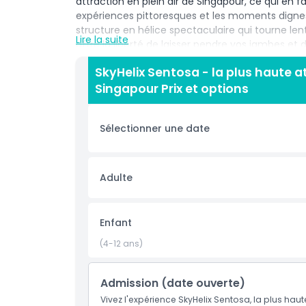
attraction en plein air de Singapour, ce qui en 
expériences pittoresques et les moments dignes
structure en hélice spectaculaire qui tourne le
Lire la suite
offre la liberté de laisser pendre vos jambes et
au-dessus du sol. Vous profiterez de vues à couper
SkyHelix Sentosa - la plus haute 
même une partie de la silhouette urbaine de Sin
Singapour Prix et options
excitante est parfaite pour les familles, les co
paisible loin de l'agitation de la ville. Que vous l
certaines des meilleures vues de Singapour.
Sélectionner une date
N'oubliez pas votre appareil photo SkyHelix Sent
expérience céleste que vous n'oublierez pas !
Adulte
Points forts
Enfant
Inclus
(4-12 ans)
Politique enfant/adulte
Admission (date ouverte)
Vivez l'expérience SkyHelix Sentosa, la plus hau