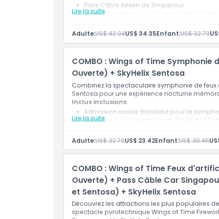
Pass Câble Aérien de Singapour
Lire la suite
Trajet aller-retour sur la ligne du Mont Faber
Trajet aller-retour sur la ligne de Sentosa
Entrée au SkyHelix Sentosa
Adulte:
US$ 42.94
US$ 34.35
Enfant:
US$ 32.79
US
Choix d'une boisson standard sans alcool 
Utilisation flexible pendant la période de va
COMBO : Wings of Time Symphonie de
Ouverte) + SkyHelix Sentosa
Combinez la spectaculaire symphonie de feux d'a
Sentosa pour une expérience nocturne mémora
Inclus inclusions
Admission assise standard pour la symphoni
Lire la suite
Valable pour le spectacle de 19h40 ou 20h
Admission à SkyHelix Sentosa
Accès à la plus haute attraction panoramiq
Adulte:
US$ 32.79
US$ 23.42
Enfant:
US$ 30.45
US$
Vues magnifiques sur Sentosa et la côte d
COMBO : Wings of Time Feux d'artif
Ouverte) + Pass Câble Car Singapour 
et Sentosa) + SkyHelix Sentosa
Découvrez les attractions les plus populaires 
spectacle pyrotechnique Wings of Time Firewor