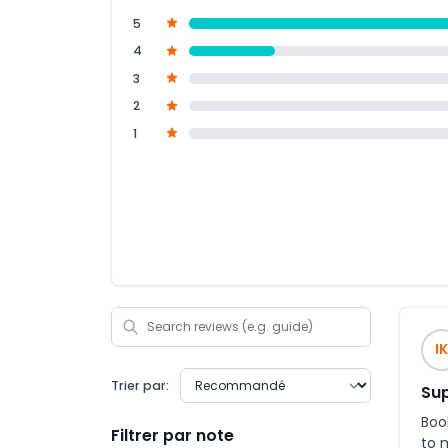
5
4
3
2
1
IK
Trier par:
Sup
Boo
Filtrer par note
to 