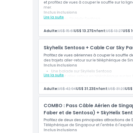
et profitez de vues à couper le souffle sur la l
Non adapté pour
mer.
Inclus inclusions
Lire la suite
Entrée au SkyHelix Sentosa
Emplacement
Flexibilité du billet à date ouverte
Expérience de promenade panoramique en 
Adulte:
US$ 15.61
US$ 13.27
Enfant:
US$ 13.27
US$ 1
Choix d’une boisson non alcoolisée standa
Vues pittoresques de Sentosa et de la skyl
Politique d'annulation
Skyhelix Sentosa + Cable Car Sky Pa
Profitez de vues aériennes à couper le souffle 
des trajets aller-retour sur le téléphérique de S
Inclus inclusions
Une balade sur SkyHelix Sentosa
Lire la suite
Un trajet aller-retour en téléphérique sur le
Adulte:
US$ 42.94
US$ 31.23
Enfant:
US$ 31.23
US$
COMBO : Pass Câble Aérien de Singapo
Faber et de Sentosa) + SkyHelix Sen
Profitez de deux des principales attractions de 
Téléphérique de Singapour et l'entrée à l'expé
Inclus inclusions