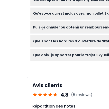
Les visiteurs doivent mesurer au moins 1,05 
Qu'est-ce qui est inclus avec mon billet S
accompagnés d'un adulte supervisant. Ce n
mobilité réduite.
Votre billet comprend l'accès au trajet et l
Puis-je annuler ou obtenir un rembourseme
Les billets pour SkyHelix Sentosa ne sont p
Quels sont les horaires d'ouverture de Sky
réserver.
SkyHelix Sentosa est ouvert tous les jours
Que dois-je apporter pour le trajet SkyHel
au moment de la réservation).
Apportez votre confirmation de réservation et
vêtements adaptés à la météo et une protec
Avis clients
4.8
(5 reviews)
Répartition des notes