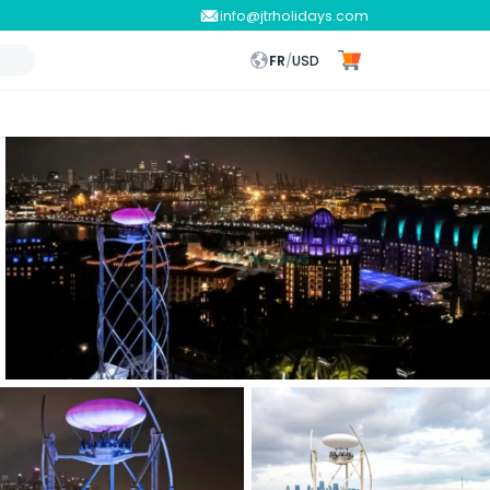
info@jtrholidays.com
FR
/
USD