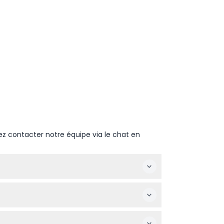
ez contacter notre équipe via le chat en
otre date préférée et de vérifier la
montant à 79 mètres, avec une vue à couper