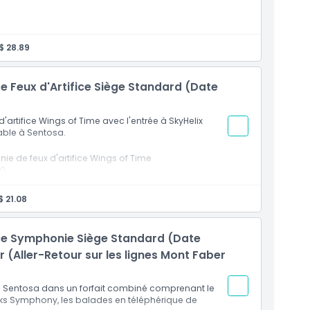
$ 28.89
ou d'un souvenir
lidité du bon
 Feux d'Artifice Siège Standard (Date
rtifice Wings of Time avec l'entrée à SkyHelix
ble à Sentosa.
e de feux d'artifice Wings of Time
40
ue en plein air de Singapour
 21.08
e Singapour
ice Symphonie Siège Standard (Date
(Aller-Retour sur les lignes Mont Faber
de Sentosa dans un forfait combiné comprenant le
ks Symphony, les balades en téléphérique de