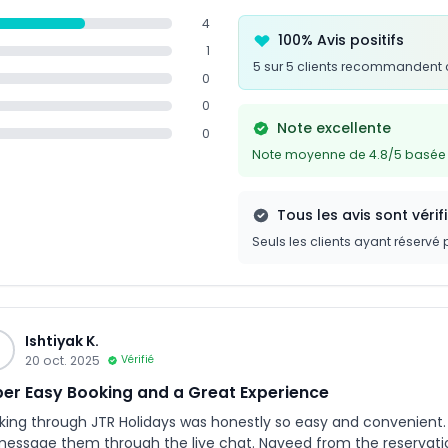
4
100% Avis positifs
1
5 sur 5 clients recommandent 
0
0
Note excellente
0
Note moyenne de 4.8/5 basée s
Tous les avis sont vérif
Seuls les clients ayant réservé 
Ishtiyak K.
20 oct. 2025
Vérifié
er Easy Booking and a Great Experience
king through JTR Holidays was honestly so easy and convenient. 
message them through the live chat. Naveed from the reservatio