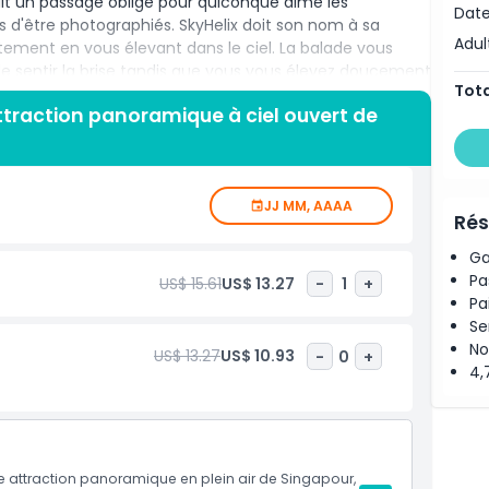
fait un passage obligé pour quiconque aime les
Date
 d'être photographiés. SkyHelix doit son nom à sa
Adul
ntement en vous élevant dans le ciel. La balade vous
 de sentir la brise tandis que vous vous élevez doucement
Tota
 le souffle sur l'île de Sentosa, les îles du Sud et
attraction panoramique à ciel ouvert de
gapour par temps clair. Cette attraction relaxante mais
uples et les touristes à la recherche d'une échappée
a fassiez de jour ou au coucher du soleil, SkyHelix offre
JJ MM, AAAA
Rés
osa n'est pas seulement une attraction, c'est une
Ga
Pa
US$ 15.61
US$ 13.27
-
1
+
Pa
Se
No
US$ 13.27
US$ 10.93
-
0
+
4,
te attraction panoramique en plein air de Singapour,