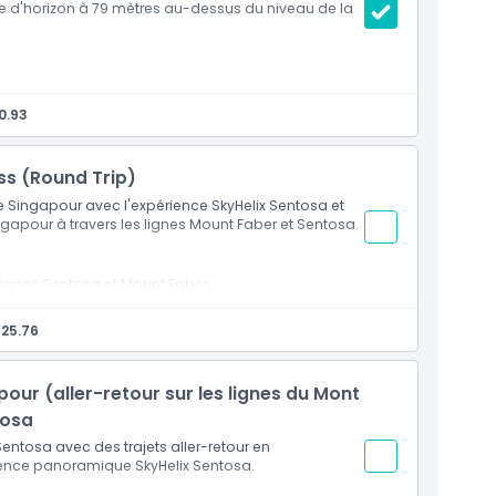
igne d'horizon à 79 mètres au-dessus du niveau de la
plein air
0.93
rd ou d’un souvenir
ine de Singapour
ss (Round Trip)
de Singapour avec l'expérience SkyHelix Sentosa et
ingapour à travers les lignes Mount Faber et Sentosa.
s lignes Sentosa et Mount Faber
 25.76
ur (aller-retour sur les lignes du Mont
tosa
Sentosa avec des trajets aller-retour en
rience panoramique SkyHelix Sentosa.