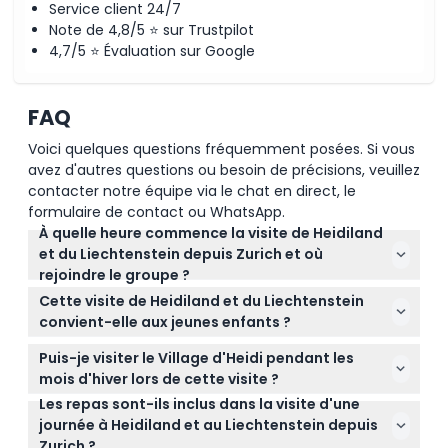
Service client 24/7
Note de 4,8/5 ⭐ sur Trustpilot
4,7/5 ⭐ Évaluation sur Google
FAQ
Voici quelques questions fréquemment posées. Si vous
avez d'autres questions ou besoin de précisions, veuillez
contacter notre équipe via le chat en direct, le
formulaire de contact ou WhatsApp.
À quelle heure commence la visite de Heidiland
et du Liechtenstein depuis Zurich et où
rejoindre le groupe ?
La visite commence généralement à 11h00, et vous
Cette visite de Heidiland et du Liechtenstein
devez vous rendre au Terminal de Bus Sihlquai, qui
convient-elle aux jeunes enfants ?
se trouve à environ 200 mètres derrière la gare
Oui, les enfants âgés de 0 à 5 ans peuvent
principale de Zurich (HB). Vous pouvez utiliser «
Puis-je visiter le Village d'Heidi pendant les
participer gratuitement, mais tous les enfants de 0
Limmatstrasse 4, 8005 Zürich » pour la navigation
mois d'hiver lors de cette visite ?
à 15 ans doivent être accompagnés d'un adulte
GPS.
Les repas sont-ils inclus dans la visite d'une
Le Village d'Heidi est fermé de novembre à mars, et
payant. Toute personne âgée de 16 ans et plus paie
journée à Heidiland et au Liechtenstein depuis
pendant cette période, la visite se rend au village
le tarif adulte.
Zurich ?