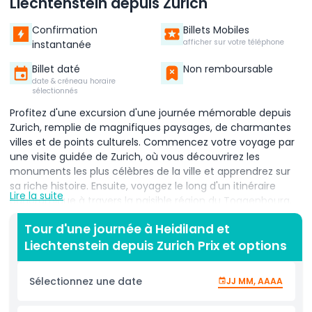
Liechtenstein depuis Zurich
Confirmation
Billets Mobiles
afficher sur votre téléphone
instantanée
Billet daté
Non remboursable
date & créneau horaire
sélectionnés
Profitez d'une excursion d'une journée mémorable depuis
Zurich, remplie de magnifiques paysages, de charmantes
villes et de points culturels. Commencez votre voyage par
une visite guidée de Zurich, où vous découvrirez les
monuments les plus célèbres de la ville et apprendrez sur
sa riche histoire. Ensuite, voyagez le long d'un itinéraire
Lire la suite
panoramique à travers la paisible région du Toggenbourg,
entourée de collines ondulantes et de superbes paysages
Tour d'une journée à Heidiland et
suisses. Faites une halte à Rapperswil, également connue
Liechtenstein depuis Zurich Prix et options
sous le nom de « Ville des Roses », où vous aurez du temps
libre pour vous promener dans ses jolies rues, visiter le
château ou vous détendre au bord du lac à votre rythme.
Sélectionnez une date
JJ MM, AAAA
Continuez votre voyage jusqu'à Vaduz, la capitale du
Liechtenstein. Ici, vous pourrez explorer cette petite mais