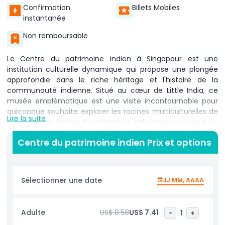
Confirmation
Billets Mobiles
instantanée
Non remboursable
Le Centre du patrimoine indien à Singapour est une
institution culturelle dynamique qui propose une plongée
approfondie dans le riche héritage et l'histoire de la
communauté indienne. Situé au cœur de Little India, ce
musée emblématique est une visite incontournable pour
quiconque souhaite explorer les racines multiculturelles de
Lire la suite
Singapour. Le Centre du patrimoine indien met en valeur les
traditions, les contributions et les expériences des Indiens à
Centre du patrimoine indien Prix et options
Singapour, depuis leurs premières migrations et installations
jusqu'à leur influence significative sur le développement de
la nation. Les visiteurs peuvent découvrir des expositions
fascinantes sur les festivals indiens, les pratiques
Sélectionner une date
JJ MM, AAAA
religieuses, les tenues traditionnelles, les arts et l'artisanat,
toutes soigneusement présentées pour mettre en avant la
diversité et la profondeur de la culture indienne. Des
Adulte
US$ 8.58
US$ 7.41
-
1
+
présentations interactives et des supports multimédias