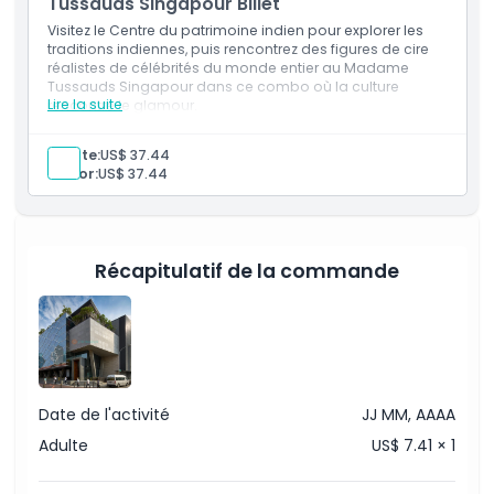
Tussauds Singapour Billet
Visitez le Centre du patrimoine indien pour explorer les
traditions indiennes, puis rencontrez des figures de cire
réalistes de célébrités du monde entier au Madame
Tussauds Singapour dans ce combo où la culture
Lire la suite
rencontre le glamour.
Inclus
Vivez un mélange de culture et de divertissement lié
Adulte:
US$ 37.44
aux célébrités avec ce combo Centre du patrimoine
Sénior:
US$ 37.44
indien & Madame Tussauds Singapour.
Explorez l'histoire indienne et ses contributions, puis
rencontrez des figures de cire réalistes et profitez
d'expériences interactives.
Récapitulatif de la commande
Date de l'activité
JJ MM, AAAA
Adulte
US$ 7.41 × 1