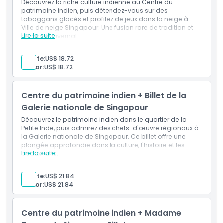
Découvrez la riche culture indienne au Centre du
patrimoine indien, puis détendez-vous sur des
toboggans glacés et profitez de jeux dans la neige à
Exclus
Ville de neige Singapour. Une fusion rare de tradition et
Lire la suite
de plaisir hivernal.
Inclus
Heures d'ouverture
Profitez d'un mélange unique de patrimoine et de
Adulte:
US$ 18.72
plaisir hivernal avec ce combo Centre du patrimoine
Sénior:
US$ 18.72
indien & Ville de neige Singapour.
À savoir
Plongez dans l'histoire et la culture indiennes, puis
vivez une heure d'amusement glacé à Ville de neige.
Centre du patrimoine indien + Billet de la
Galerie nationale de Singapour
Emplacement
Découvrez le patrimoine indien dans le quartier de la
Petite Inde, puis admirez des chefs-d'œuvre régionaux à
Comment s'y rendre
la Galerie nationale de Singapour. Ce billet offre une
plongée approfondie dans la culture, l'histoire et les
Lire la suite
beaux-arts.
Inclus
Comment échanger
Découvrez le riche patrimoine culturel et artistique de
Adulte:
US$ 21.84
Singapour grâce à ce combiné Centre du
Sénior:
US$ 21.84
patrimoine indien & Galerie nationale de Singapour.
Politique d'annulation
Explorez les contributions indiennes et l'histoire
vibrante, puis admirez la plus grande collection d'art
Centre du patrimoine indien + Madame
d'Asie du Sud-Est.