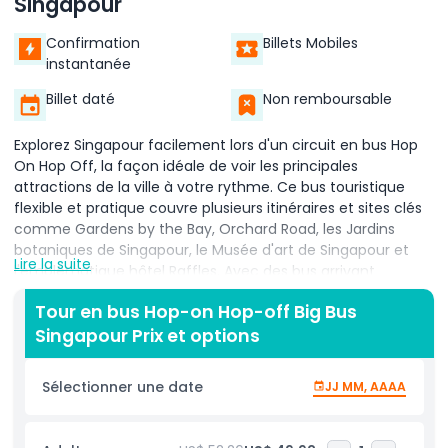
Singapour
Confirmation
Billets Mobiles
instantanée
Billet daté
Non remboursable
Explorez Singapour facilement lors d'un circuit en bus Hop
On Hop Off, la façon idéale de voir les principales
attractions de la ville à votre rythme. Ce bus touristique
flexible et pratique couvre plusieurs itinéraires et sites clés
comme Gardens by the Bay, Orchard Road, les Jardins
botaniques de Singapour, le Musée d'art de Singapour et
Lire la suite
l'emblématique hôtel Raffles. Avec des bus arrivant
régulièrement à divers arrêts, vous pouvez monter et
Tour en bus Hop-on Hop-off Big Bus
descendre aussi souvent que vous le souhaitez pour
Singapour Prix et options
profiter pleinement de chaque lieu. Que vous soyez
intéressé par le shopping, la nature, l'histoire ou la culture,
ce circuit vous permet d'explorer la Cité du Lion à votre
Sélectionner une date
JJ MM, AAAA
guise. La visite comprend des audioguides en plusieurs
langues, afin que vous puissiez en apprendre davantage sur
la riche histoire de Singapour, sa culture diversifiée et ses