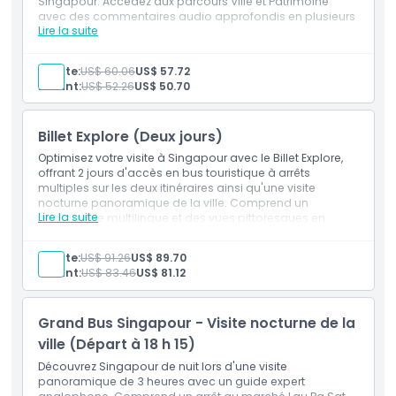
Singapour. Accédez aux parcours Ville et Patrimoine
avec des commentaires audio approfondis en plusieurs
Lire la suite
langues.
Emplacement
Inclus
2 jours consécutifs de visite touristique en bus à
Adulte:
US$ 60.06
US$ 57.72
arrêts libres à travers Singapour.
Enfant:
US$ 52.26
US$ 50.70
Politique d'annulation
Explorez les parcours Ville et Patrimoine à votre
rythme.
Excellent rapport qualité-prix pour les voyageurs
Billet Explore (Deux jours)
souhaitant passer plus de temps à chaque arrêt.
Le guide audio multilingue améliore votre expérience
Optimisez votre visite à Singapour avec le Billet Explore,
de visite de la ville.
offrant 2 jours d'accès en bus touristique à arrêts
multiples sur les deux itinéraires ainsi qu'une visite
nocturne panoramique de la ville. Comprend un
Lire la suite
audioguide multilingue et des vues pittoresques en
soirée.
Inclus
Adulte:
US$ 91.26
US$ 89.70
Excursion en bus touristique de 2 jours et visite
Enfant:
US$ 83.46
US$ 81.12
nocturne de la ville incluses.
Accès aux lignes Jaune et Rouge pendant la journée.
Profitez d'une balade panoramique en soirée avec
Grand Bus Singapour - Visite nocturne de la
les lumières de la ville et les principaux monuments.
Comprend un audioguide multilingue tout au long
ville (Départ à 18 h 15)
de votre trajet.
Découvrez Singapour de nuit lors d'une visite
panoramique de 3 heures avec un guide expert