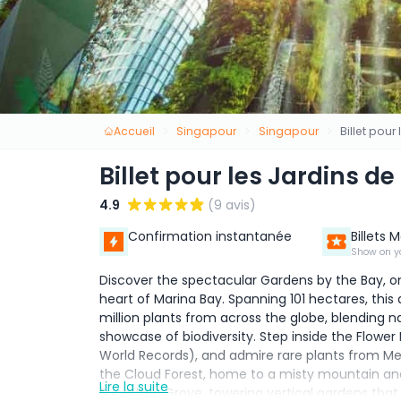
Accueil
Singapour
Singapour
Billet pour
Billet pour les Jardins de
4.9
(9 avis)
Confirmation instantanée
Billets 
Show on y
Discover the spectacular Gardens by the Bay, on
heart of Marina Bay. Spanning 101 hectares, this
million plants from across the globe, blending na
showcase of biodiversity. Step inside the Flowe
World Records), and admire rare plants from M
the Cloud Forest, home to a misty mountain and t
Lire la suite
Supertree Grove, towering vertical gardens that