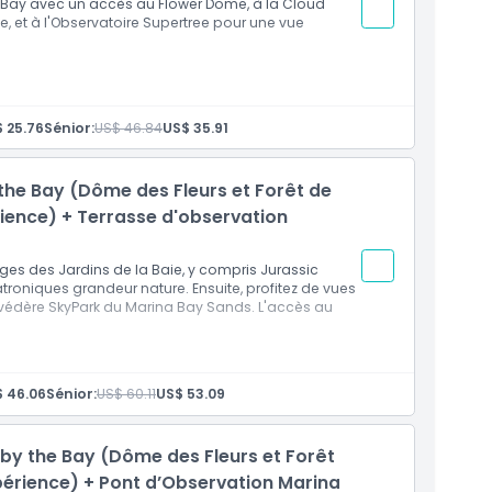
e Bay avec un accès au Flower Dome, à la Cloud
oral Fantasy
e, et à l'Observatoire Supertree pour une vue
lptures topiaires sur le thème de Disney
ral et de jardins fantastiques
érieur de la Cloud Forest
 25.76
Sénior:
US$ 46.84
US$ 35.91
nosaure avec des dinosaures animatroniques
ncluant le Brachiosaure et le T-Rex
 the Bay (Dôme des Fleurs et Forêt de
bés dinosaures
pertree (9h00 – 16h00)
rience) + Terrasse d'observation
et la silhouette de Singapour
 florales à thème Disney et des sculptures topiaires
ges des Jardins de la Baie, y compris Jurassic
roniques grandeur nature. Ensuite, profitez de vues
elvédère SkyPark du Marina Bay Sands. L'accès au
 46.06
Sénior:
US$ 60.11
US$ 53.09
imatroniques
 Sands
 by the Bay (Dôme des Fleurs et Forêt
créneau horaire sélectionnés
 valables pendant la période de validité du bon
périence) + Pont d’Observation Marina