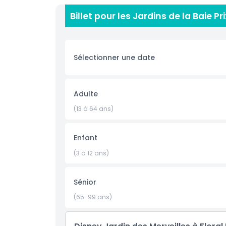
Rhapsody show. Enjoy panoramic views from the
Billet pour les Jardins de la Baie Pr
Pavilion, and visit themed areas highlighting glo
families, photographers, and nature lovers, Gar
other. Book your Gardens by the Bay tickets onli
where urban greening meets botanical wonder.
Sélectionner une date
Points forts
Adulte
(13 à 64 ans)
Inclus
Enfant
Politique enfant/adulte
(3 à 12 ans)
Exclus
Sénior
Heures d'ouverture
(65-99 ans)
À savoir