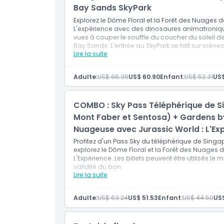
Bay Sands SkyPark
Explorez le Dôme Floral et la Forêt des Nuages d
L'expérience avec des dinosaures animatroniqu
vues à couper le souffle du coucher du soleil 
Bay Sands. L'entrée au SkyPark se fait sur crénea
Lire la suite
Inclus
Entrée au Dôme Floral
Entrée à la Forêt des Nuages
Adulte:
US$ 66.36
US$ 60.90
Enfant:
US$ 52.31
US$
Jurassic World : L'expérience
Zones immersives avec des dinosaures an
Entrée à la plateforme d'observation SkyPa
COMBO : Sky Pass Téléphérique de Sin
L'entrée n'est valable que pour la date et le
Les billets pour les Jardins de la Baie sont
Mont Faber et Sentosa) + Gardens by
Nuageuse avec Jurassic World : L'Ex
Profitez d'un Pass Sky du téléphérique de Singap
explorez le Dôme Floral et la Forêt des Nuages d
L'Expérience. Les billets peuvent être utilisés
validité du bon.
Lire la suite
Inclus
Pass Sky du téléphérique de Singapour
Aller-retour sur la ligne du Mont Faber et la
Adulte:
US$ 63.24
US$ 51.53
Enfant:
US$ 44.50
US$
Valable pour une utilisation le même jour (
de validité du bon)
Entrée au Dôme Floral