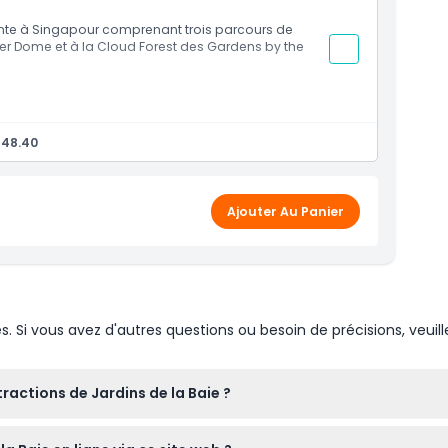
nte à Singapour comprenant trois parcours de
nosaures animatroniques grandeur nature
ower Dome et à la Cloud Forest des Gardens by the
 Jardins de la Baie peuvent être échangés le même
riode de validité du bon
ie
 48.40
érieur de la Cloud Forest
e des dinosaures avec des dinosaures
Ajouter Au Panier
apour
nt la période de validité du bon
Si vous avez d'autres questions ou besoin de précisions, veuill
ractions de Jardins de la Baie ?
bservatoire des Superarbres sont ouverts tous les jours de 9h00 