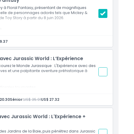
 Fantasy
ney à Floral Fantasy, présentant de magnifiques
helle de personnages adorés tels que Mickey &
de Toy Story à partir du 8 juin 2026.
e
den of Wonder
es et florales de personnages Disney
9.37
Floral Fantasy
avec Jurassic World : L’Expérience
courez le Monde Jurassique : L'Expérience avec des
ves et une palpitante aventure préhistorique à
florales tournantes
rite des paysages montagneux embrumés
sique : L'Exposition
20.30
Sénior:
US$ 35.91
US$ 27.32
nosaures animatroniques grandeur nature
matographique inspirée du film
vec Jurassic World : L'Expérience +
des Jardins de la Baie, puis pénétrez dans Jurassic