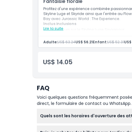
Fantaisie florale
Entrée à la Forêt des Nuages
Jurassic World : L'Expérience
Profitez d'une expérience combinée passionna
Zones immersives mettant en scène des di
Skyline Luge et Skyride ainsi que l'entrée au Fl
Les billets pour le téléphérique et pour les
Bay avec Jurassic World : The Experience.
jour ou à des jours différents pendant la pé
Inclus inclusions
Lire la suite
Trois tours sur le Skyline Luge Singapour
Trois tours sur le Skyride
Entrée au Flower Dome aux Jardins de la Ba
Adulte:
US$ 63.24
US$ 56.21
Enfant:
US$ 52.31
US$
Entrée à la Cloud Forest
Accès à Jurassic World : L'Expérience à l'int
Explorez des zones immersives sur le thèm
animatroniques de taille réelle
US$ 14.05
Entrée à date fixe pour le Skyline Luge Sing
Visite flexible des Jardins de la Baie penda
FAQ
Voici quelques questions fréquemment posées. 
direct, le formulaire de contact ou WhatsApp.
Quels sont les horaires d'ouverture des att
La Dôme de Fleurs, la Forêt Nuageuse et l'O