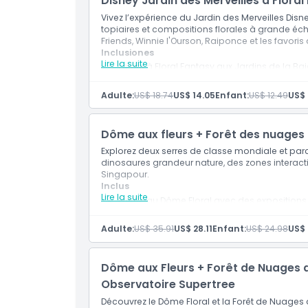
Disney Jardin des Merveilles à Floral
Vivez l’expérience du Jardin des Merveilles Dis
topiaires et compositions florales à grande éc
Emplacement
Friends, Winnie l'Ourson, Raiponce et les favoris 
Inclusiones
Lire la suite
Entrée à Floral Fantasy aux Jardins de la Bai
Comment s'y rendre
Accès aux expositions à thème Disney Gar
Observation des grandes sculptures topiair
Adulte:
US$ 18.74
US$ 14.05
Enfant:
US$ 12.49
US$ 
Accès à toutes les expositions standard de 
Politique d'annulation
Dôme aux fleurs + Forêt des nuages 
Explorez deux serres de classe mondiale et par
dinosaures grandeur nature, des zones interacti
Singapour.
Inclus
Lire la suite
Entrée au Dôme Floral avec des expositions 
Admission à la Forêt des Nuages, qui ab
Accès à l'expérience immersive Monde Juras
Adulte:
US$ 35.91
US$ 28.11
Enfant:
US$ 24.98
US$ 
Explorez 13 zones thématiques avec des di
Stations interactives et une narration ciné
Dôme aux Fleurs + Forêt de Nuages a
Observatoire Supertree
Découvrez le Dôme Floral et la Forêt de Nuages 