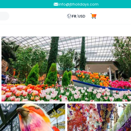
info@jtrholidays.com
FR
/
USD