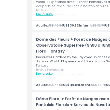
World : L'Expérience avec 13 zones immersives d
couper le souffle sur la ligne d'horizon depuis 
Inclus
Lire la suite
Entrée au Dôme Floral
Entrée à la Forêt de Nuages
Accès à Jurassic World : L'Expérience
Adulte:
US$ 46.84
US$ 39.82
Enfant:
US$ 32.79
US$
13 zones thématiques immersives
Dinosaures animatroniques grandeur natur
Points forts : Brachiosaure, rencontre ave
Dôme des Fleurs + Forêt de Nuages a
Entrée à l'Observatoire des Superarbres
Entrée valable uniquement le jour même
Observatoire Supertree (9h00 à 16h00
Valable entre 9h00 et 16h00
Floral Fantasy
Toutes les attractions doivent être utilisées
Découvrez Gardens by the Bay avec un accès au
Jurassic World : L’Expérience, à l’Observatoire S
Fantasy.
Inclus inclusions
Lire la suite
Admission au Flower Dome
Admission à la Cloud Forest
Accès à Jurassic World : L’Expérience
Adulte:
US$ 65.58
US$ 46.84
Enfant:
US$ 45.28
US
Explorez des zones immersives sur le thèm
animatroniques grandeur nature
Rencontrez des dinosaures emblématiques d
Dôme Floral + Forêt de Nuages avec 
Accès à l’expérience de la nurserie des bé
Admission le même jour à l'Observatoire Su
Fantaisie Florale + Service de Navet
Vues panoramiques sur Gardens by the Bay 