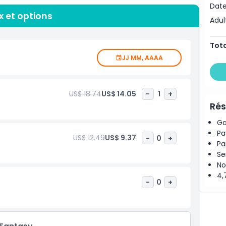
Date
 OCBC Skyway, explore desert landscapes in the Sun
ix et options
bal plant diversity and green innovation. Perfect for
Adul
dens by the Bay offers an immersive experience like no
ne and explore one of the top attractions in Singapore,
Tota
JJ MM, AAAA
US$ 18.74
US$ 14.05
-
1
+
Rés
Ga
Pa
US$ 12.49
US$ 9.37
-
0
+
Pa
Se
No
4,
-
0
+