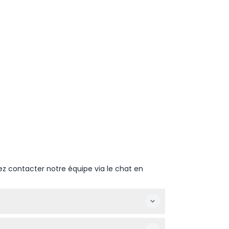
ez contacter notre équipe via le chat en
à 21h00, avec la dernière admission à 20h30