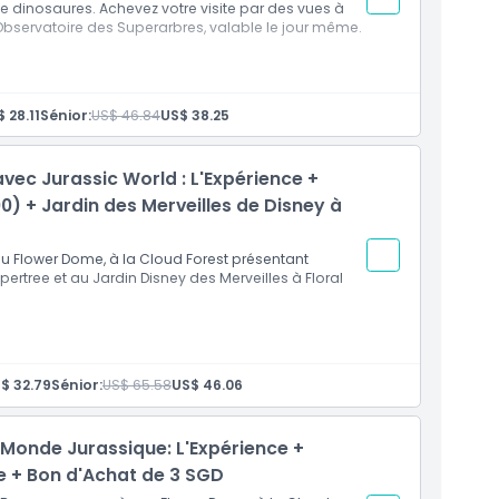
e dinosaures. Achevez votre visite par des vues à
l'Observatoire des Superarbres, valable le jour même.
 28.11
Sénior:
US$ 46.84
US$ 38.25
e
c un T-Rex, pouponnière pour bébés dinosaures
vec Jurassic World : L'Expérience +
) + Jardin des Merveilles de Disney à
 le même jour
 Flower Dome, à la Cloud Forest présentant
upertree et au Jardin Disney des Merveilles à Floral
$ 32.79
Sénior:
US$ 65.58
US$ 46.06
e des dinosaures avec des dinosaures
ont le Brachiosaure et le T-Rex
Monde Jurassique: L'Expérience +
bés dinosaures
pertree (9h00 – 16h00)
te + Bon d'Achat de 3 SGD
et la ligne d'horizon de Singapour