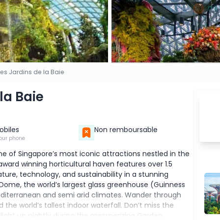
 les Jardins de la Baie
 la Baie
Mobiles
Non remboursable
our phone
e of Singapore’s most iconic attractions nestled in the
 award winning horticultural haven features over 1.5
ture, technology, and sustainability in a stunning
r Dome, the world’s largest glass greenhouse (Guinness
editerranean and semi arid climates. Wander through
he world’s tallest indoor waterfall. Don’t miss the
 light up nightly during the mesmerizing Garden