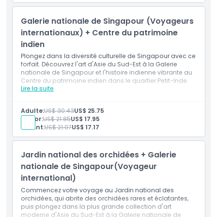
œuvres d'art régionales et internationales.
Emplacement
Galerie nationale de Singapour (Voyageurs
internationaux) + Centre du patrimoine
indien
Comment s'y rendre
Plongez dans la diversité culturelle de Singapour avec ce
forfait. Découvrez l'art d'Asie du Sud-Est à la Galerie
Comment échanger
nationale de Singapour et l'histoire indienne vibrante au
Centre du patrimoine indien dans le quartier Petit-Inde.
Lire la suite
Inclus
Politique d'annulation
Découvrez l'art d'Asie du Sud-Est à la Galerie
nationale de Singapour.
Adulte:
US$ 30.43
US$ 25.75
Ensuite, explorez l'histoire indienne vibrante au Centre
Sénior:
US$ 21.85
US$ 17.95
du patrimoine indien dans le quartier Petit-Inde.
Enfant:
US$ 21.07
US$ 17.17
Jardin national des orchidées + Galerie
nationale de Singapour(Voyageur
international)
Commencez votre voyage au Jardin national des
orchidées, qui abrite des orchidées rares et éclatantes,
puis plongez dans la plus grande collection d'art
moderne d'Asie du Sud-Est à la Galerie nationale de