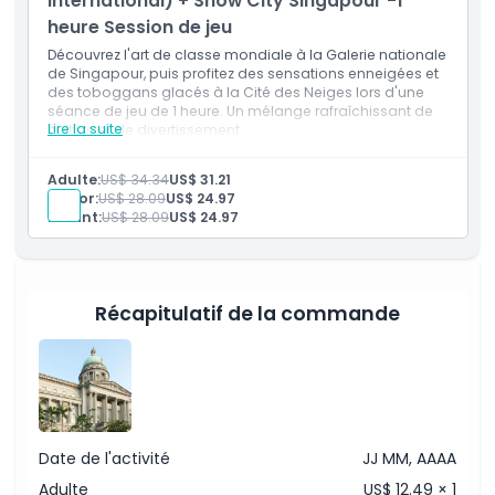
international) + Snow City Singapour -1
heure Session de jeu
Découvrez l'art de classe mondiale à la Galerie nationale
de Singapour, puis profitez des sensations enneigées et
des toboggans glacés à la Cité des Neiges lors d'une
séance de jeu de 1 heure. Un mélange rafraîchissant de
Lire la suite
culture et de divertissement.
Inclus
Explorez l'art de classe mondiale à la Galerie
Adulte:
US$ 34.34
US$ 31.21
nationale de Singapour.
Sénior:
US$ 28.09
US$ 24.97
Puis profitez des sensations enneigées et des
Enfant:
US$ 28.09
US$ 24.97
toboggans glacés à la Cité des Neiges lors d'une
séance de jeu de 1 heure
Récapitulatif de la commande
Date de l'activité
JJ MM, AAAA
Adulte
US$ 12.49 × 1