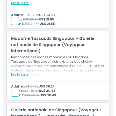
Lire la suite
Singapour.
Inclus
Visitez le Jardin national des orchidées, qui abrite
Adulte:
US$ 32.78
US$ 24.97
des orchidées rares et éclatantes.
Sénior:
US$ 29.65
US$ 21.85
Puis explorez la plus grande collection d'art moderne
Enfant:
US$ 29.65
US$ 21.85
d'Asie du Sud-Est à la Galerie nationale de
Singapour.
Madame Tussauds Singapour + Galerie
nationale de Singapour (Voyageur
international)
Rencontrez des icônes mondiales au Madame
Tussauds de Singapour, puis explorez des chefs-
d'œuvre modernes et traditionnels d'Asie du Sud-Est à la
Galerie nationale de Singapour. Une journée amusante
Lire la suite
et culturelle pour tous.
Inclus
Rencontrez des icônes mondiales au Madame
Adulte:
US$ 51.50
US$ 38.24
Tussauds de Singapour.
Sénior:
US$ 46.82
US$ 30.43
Ensuite, explorez des chefs-d'œuvre d'Asie du Sud-
Enfant:
US$ 46.82
US$ 30.43
Est à la Galerie nationale de Singapour.
Galerie nationale de Singapour (Voyageur