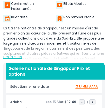
Confirmation
Billets Mobiles
instantanée
Billet daté
Non remboursable
La Galerie nationale de Singapour est un musée d'art de
premier plan au cœur de la ville, présentant l'une des plus
grandes collections d'art d'Asie du Sud-Est. Elle propose une
large gamme d'œuvres modernes et traditionnelles de
Singapour et de la région, notamment des peintures, des
sculptures et d'autres pièces créatives qui reflètent la riche
Lire la suite
histoire et la culture de l'Asie du Sud-Est. Le musée est
abrité dans deux magnifiques bâtiments patrimoniaux
Galerie nationale de Singapour Prix et
magnifiquement restaurés, l'ancien Palais de justice
options
suprême et l'Hôtel de ville, qui ajoutent à son charme
unique. Ces bâtiments historiques ont été soigneusement
préservés et servent désormais d'espace inspirant pour l'art
Sélectionner une date
JJ MM, AAAA
et la culture. Les visiteurs peuvent explorer une variété de
galeries permanentes et d'expositions temporaires, ainsi
que participer à des programmes éducatifs, des ateliers et
Adulte
US$ 15.61
US$ 12.49
-
1
+
des événements spéciaux. Que vous soyez amateur d'art