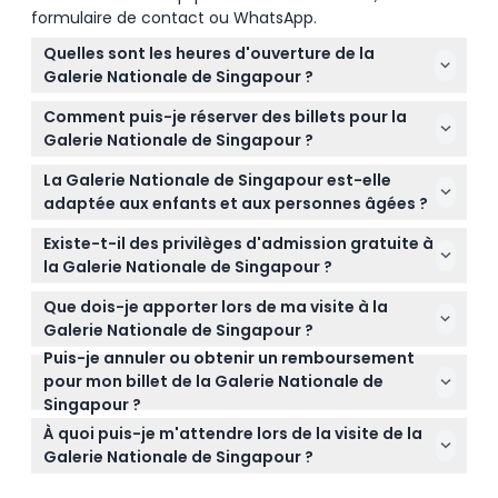
formulaire de contact ou WhatsApp.
Quelles sont les heures d'ouverture de la
Galerie Nationale de Singapour ?
La Galerie Nationale de Singapour est ouverte tous
Comment puis-je réserver des billets pour la
les jours de 10h00 à 19h00, avec une admission et
Galerie Nationale de Singapour ?
une vente de billets se terminant 30 minutes avant
Vous pouvez facilement réserver vos billets en ligne
la fermeture (sous réserve de modification –
La Galerie Nationale de Singapour est-elle
ici même sur ce site, où vous pouvez également
veuillez confirmer au moment de la réservation).
adaptée aux enfants et aux personnes âgées ?
vérifier la disponibilité en temps réel pour la date et
Oui, la galerie accueille les visiteurs de tous âges, y
l'heure de votre choix.
Existe-t-il des privilèges d'admission gratuite à
compris les enfants à partir de 7 ans et les seniors
la Galerie Nationale de Singapour ?
jusqu’à 99 ans, ce qui en fait une excellente sortie
Oui, les expositions permanentes sont gratuites
culturelle pour les familles.
Que dois-je apporter lors de ma visite à la
pour les Singapouriens, les résidents permanents,
Galerie Nationale de Singapour ?
les enfants de 6 ans et moins, les étudiants et
Puis-je annuler ou obtenir un remboursement
Apportez une pièce d'identité valide ou la
enseignants locaux, les personnes en situation de
pour mon billet de la Galerie Nationale de
confirmation de votre billet pour l'entrée, des
handicap, ainsi qu’un aidant accompagnant.
Singapour ?
chaussures confortables pour parcourir la galerie,
Veuillez noter qu'une fois réservés, les billets ne
et votre appareil photo pour capturer l'architecture
À quoi puis-je m'attendre lors de la visite de la
peuvent pas être annulés ni remboursés, assurez-
impressionnante et les œuvres d'art.
Galerie Nationale de Singapour ?
vous donc que vos plans sont confirmés avant
Vous découvrirez la plus grande collection publique
l'achat.