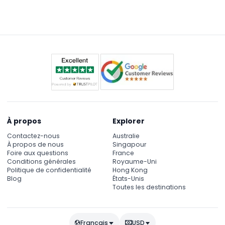
mondiale d'art moderne d'Asie du Sud-Est, abritée
dans deux magnifiques bâtiments historiques, avec
des expositions spéciales tournantes qui offrent de
nouvelles expériences culturelles.
À propos
Explorer
Contactez-nous
Australie
À propos de nous
Singapour
Foire aux questions
France
Conditions générales
Royaume-Uni
Politique de confidentialité
Hong Kong
Blog
États-Unis
Toutes les destinations
Français
USD