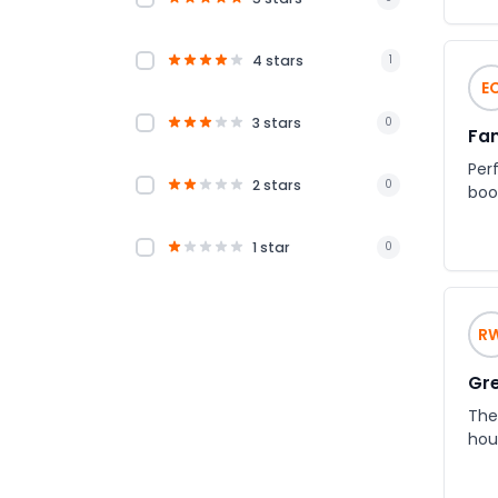
4 stars
1
E
3 stars
0
Fam
Per
2 stars
0
boo
1 star
0
R
Gre
The
hou