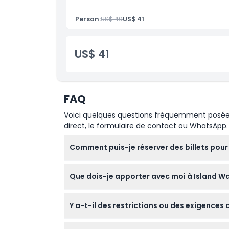
de sensations fortes ou les séjours détente.
Exclus
Inclusiones
Person:
US$ 49
US$ 41
Admission à : Parc aquatique Island à Sho
Heures d'ouverture
US$ 41
À savoir
FAQ
Emplacement
Voici quelques questions fréquemment posées. 
direct, le formulaire de contact ou WhatsApp.
Comment s'y rendre
Comment puis-je réserver des billets pou
Comment échanger
Vous pouvez facilement réserver vos billets 
Que dois-je apporter avec moi à Island W
simples de réservation pour garantir votre p
Code vestimentaire
Assurez-vous d'apporter votre propre serviet
Y a-t-il des restrictions ou des exigences 
N'oubliez pas que tous les sacs sont soumis 
Politique d'annulation
Les enfants âgés de 0 à 3 ans entrent gratu