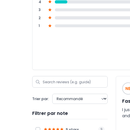
4
3
2
1
N
Trier par:
Fas
I ju
Filtrer par note
and 
5 stars
9