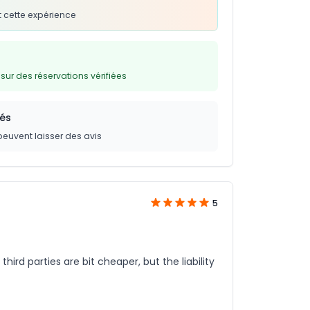
 cette expérience
ur des réservations vérifiées
iés
peuvent laisser des avis
5
hird parties are bit cheaper, but the liability