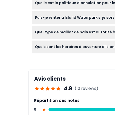
Quelle est la politique d'annulation pour l
âgés de 4 ans et plus paient le tarif adulte.
Les billets pour Island Waterpark ne sont p
Puis-je renter à Island Waterpark si je sor
réserver. Les billets doivent être utilisés à l
Oui ! La réentrée est autorisée — il vous suf
Quel type de maillot de bain est autorisé
Portez un maillot de bain standard sans bouto
Quels sont les horaires d'ouverture d'Isl
toboggans ou attractions. Les tongs, sanda
Les horaires d'ouverture varient selon le jour,
parfaitement votre visite. (sujet à change
Avis clients
4.9
(10 reviews)
Répartition des notes
5