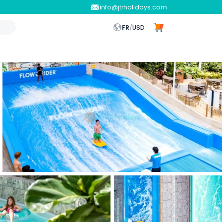
info@jtrholidays.com
FR
/
USD