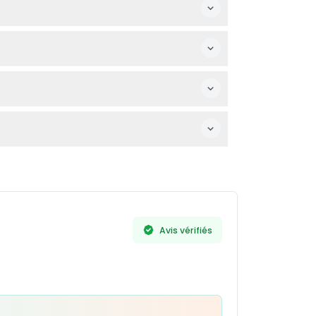
vous que vos plans sont décidés avant de
 vous revenez.
chants, car ils ne sont pas autorisés sur les
votre réservation en ligne ici pour planifier
Avis vérifiés