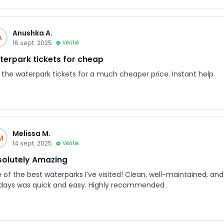
Anushka A.
A
16 sept. 2025
Vérifié
erpark tickets for cheap
 the waterpark tickets for a much cheaper price. Instant help
Melissa M.
M
14 sept. 2025
Vérifié
olutely Amazing
of the best waterparks I’ve visited! Clean, well-maintained, and 
idays was quick and easy. Highly recommended