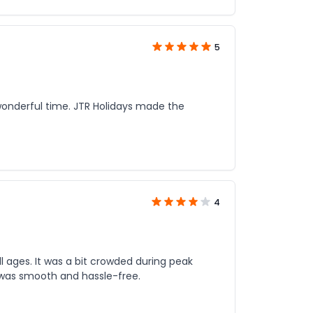
5
a wonderful time. JTR Holidays made the
4
l ages. It was a bit crowded during peak
s was smooth and hassle-free.