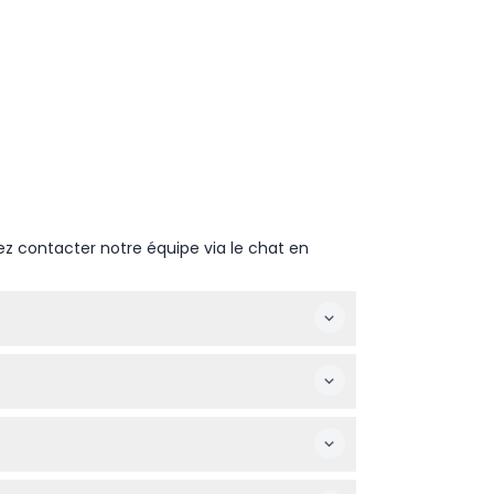
ez contacter notre équipe via le chat en
te de votre choix et suivez les étapes
e rechange et une pièce d'identité valide.
s d'un adulte payant. Tous les visiteurs