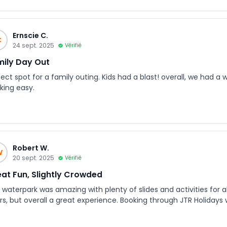
Ernscie C.
C
24 sept. 2025
Vérifié
ily Day Out
fect spot for a family outing. Kids had a blast! overall, we had 
king easy.
Robert W.
W
20 sept. 2025
Vérifié
at Fun, Slightly Crowded
 waterpark was amazing with plenty of slides and activities for al
rs, but overall a great experience. Booking through JTR Holiday