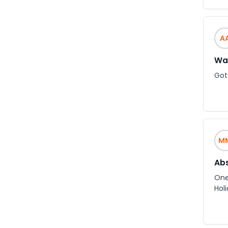
A
Wat
Got
M
Abs
One 
Hol