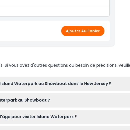
wboat
Ajouter Au Panier
Si vous avez d'autres questions ou besoin de précisions, veuill
r Island Waterpark au Showboat dans le New Jersey ?
en ligne directement sur ce site. Sélectionnez simplement la da
aterpark au Showboat ?
lace.
te, de la crème solaire, des lunettes de soleil, des vêtements d
d'âge pour visiter Island Waterpark ?
à une fouille, alors préparez-les en conséquence.
itement, mais les enfants de 0 à 16 ans doivent être accompagné