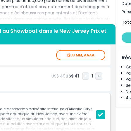
 Avec plus de 100,000 pieds carrés de divertissement
Date
une gamme d'attractions, notamment des toboggans à
Per
 zones d'éclaboussures pour enfants et l'exaltant
ssiez dans une cabine privée, flottiez sur la rivière ou
Tota
ts, il y en a pour tous les goûts. De plus, grâce au
nd au Showboat dans le New Jersey Prix et
n toute saison. Profitez d'une variété d'options de
orfaits pour fêtes disponibles pour les célébrations
 des attractions d'Atlantic City avec une journée au parc
us âges à la recherche d'un divertissement familial dans
JJ MM, AAAA
éer des souvenirs inoubliables avec cette aventure
Rés
 Island au Showboat. Réservez vos billets maintenant
Ga
Pa
US$ 49
US$ 41
-
1
+
Pa
Se
No
4,
ale destination balnéaire intérieure d'Atlantic City !
 parc aquatique du New Jersey, avec une rivière
vitesse, un simulateur de surf, des aires de jeux
e aux adultes avec bar aquatique, le tout sous un
 sur l'océan. Parfait pour les familles, les amateurs