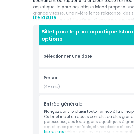
souhaitent échapper à la chaleur toute l'année.
aquatique, le parc aquatique Island propose 
grande vitesse, une rivière lente relaxante, des
Lire la suite
simulateur de surf FlowRider. Que vous vous préla
profitiez des aires de jeux aquatiques pour enfan
Billet pour le parc aquatique Isla
confort intérieur climatisé, le parc est parfait e
options
restauration et de boissons, de boutiques et de f
spéciales. Tirez le meilleur parti de votre visite
aquatique Island, idéale pour les visiteurs de to
Sélectionner une date
le New Jersey. Ne manquez pas l'occasion de cr
aquatique par tous les temps au parc aquatique
pour un plaisir et une détente garantis.
Person
(4+ ans)
Points forts
Entrée générale
Inclus
Plongez dans le plaisir toute l'année à la princip
Ce billet inclut un accès complet au plus grand
paresseuse, des toboggans aquatiques à grande 
Politique enfant/adulte
aquatiques pour enfants, et une piscine réservé
Lire la suite
toit en verre rétractable avec une vue imprenable