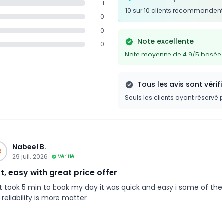
1
10 sur 10 clients recommandent
0
0
Note excellente
0
Note moyenne de 4.9/5 basée s
Tous les avis sont vérif
Seuls les clients ayant réservé 
Nabeel B.
B
29 juil. 2026
Vérifié
t, easy with great price offer
st took 5 min to book my day it was quick and easy i some of the t
reliability is more matter