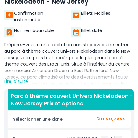
Nickelodeon - New Jersey
Confirmation
Billets Mobiles
instantanée
Non remboursable
Billet daté
Préparez-vous à une excitation non stop avec une entrée
au parc à thème couvert Univers Nickelodeon dans le New
Jersey, votre pass tout accès pour le plus grand parc à
thème couvert des États-Unis. Situé à l'intérieur du centre
commercial American Dream à East Rutherford, New
Jersey, ce parc climatisé offre des divertissements toute
Lire la suite
l'année pour les familles, les enfants et les amateurs de
sensations fortes. Avec votre billet pour le parc à thème
Parc à thème couvert Univers Nickelodeon -
couvert Univers Nickelodeon, profitez de manèges à
New Jersey Prix et options
sensations, de jeux et de spectacles en direct mettant en
vedette vos personnages Nickelodeon préférés comme
Bob l'éponge (SpongeBob SquarePants), la Pat' Patrouille
Sélectionner une date
JJ MM, AAAA
(PAW Patrol), les Tortues Ninja (Teenage Mutant Ninja
Turtles) et Dora l'exploratrice (Dora the Explorer). Des
montagnes russes à couper le souffle aux attractions