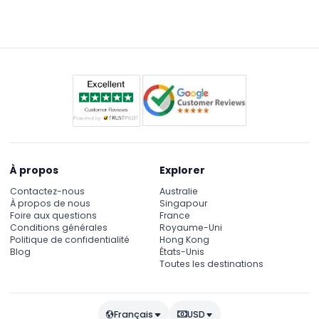
minimales et maximales de taille et de poids — le
poids maximal est généralement de 136 kg.
Assurez-vous de vérifier les panneaux à l'entrée de
chaque manège avant de monter.
À propos
Explorer
Contactez-nous
Australie
À propos de nous
Singapour
Foire aux questions
France
Conditions générales
Royaume-Uni
Politique de confidentialité
Hong Kong
Blog
États-Unis
Toutes les destinations
Français
USD