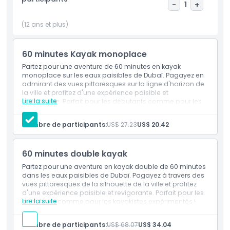
une perspective unique. Quel que soit leur niveau
-
1
+
d'expérience, les participants peuvent améliorer leurs
(12 ans et plus)
compétences ou même apprendre à pagayer en toute
confiance sous la direction de notre équipe professionnelle.
Avec un encadrement expert et des paysages à couper le
60 minutes Kayak monoplace
souffle, le kayak à Dubaï offre une expérience sûre,
Partez pour une aventure de 60 minutes en kayak
agréable et mémorable qui combine plaisir, détente et
monoplace sur les eaux paisibles de Dubaï. Pagayez en
aventure sur l'eau.
admirant des vues pittoresques sur la ligne d'horizon de
la ville et profitez d'une expérience paisible et
Lire la suite
revigorante. Parfait pour les débutants comme pour les
kayakistes expérimentés !
Points forts
Inclus
Nombre de participants:
US$ 27.23
US$ 20.42
Expérience en kayak monoplace de 60 minutes sur
les eaux de Dubaï
Inclus
Balade en kayak pittoresque offrant des vues sur la
60 minutes double kayak
ligne d'horizon de la ville
Convient aux débutants comme aux kayakistes
Partez pour une aventure en kayak double de 60 minutes
Politique enfant/adulte
expérimentés
dans les eaux paisibles de Dubaï. Pagayez à travers des
Aventure en plein air paisible et revigorante
vues pittoresques de la silhouette de la ville et profitez
d'une expérience paisible et revigorante. Parfait pour les
À savoir
Lire la suite
débutants comme pour les kayakistes expérimentés !
Inclus
Location de kayak double de 60 minutes
Nombre de participants:
US$ 68.07
US$ 34.04
Balade pittoresque avec vues sur la silhouette de