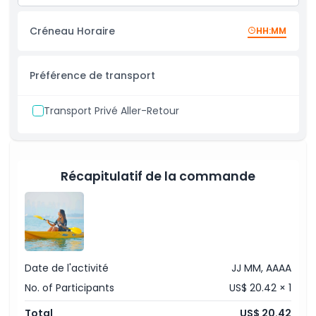
Emplacement
Dubaï
Expérience aquatique paisible et rafraîchissante
Créneau Horaire
HH:MM
Convient aux débutants et aux kayakistes
Politique d'annulation
expérimentés
Préférence de transport
Transport Privé Aller-Retour
Récapitulatif de la commande
Date de l'activité
JJ MM, AAAA
No. of Participants
US$ 20.42 × 1
Total
US$ 20.42