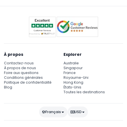
annulées ou reprogrammées en cas de mauvais
temps (sujet à modification — merci de confirmer
au moment de la réservation).
À propos
Explorer
Contactez-nous
Australie
À propos de nous
Singapour
Foire aux questions
France
Conditions générales
Royaume-Uni
Politique de confidentialité
Hong Kong
Blog
États-Unis
Toutes les destinations
Français
USD