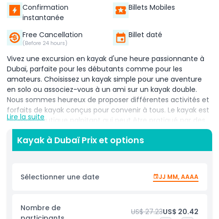
Confirmation
Billets Mobiles
instantanée
Free Cancellation
Billet daté
(Before 24 hours)
Vivez une excursion en kayak d'une heure passionnante à
Dubaï, parfaite pour les débutants comme pour les
amateurs. Choisissez un kayak simple pour une aventure
en solo ou associez-vous à un ami sur un kayak double.
Nous sommes heureux de proposer différentes activités et
forfaits de kayak conçus pour convenir à tous. Le kayak est
Lire la suite
un sport nautique palpitant qui peut être pratiqué par des
personnes de tous âges. Les magnifiques plages de Dubaï
Kayak à Dubaï Prix et options
offrent le cadre idéal pour cette activité, en faisant l'un des
moyens les plus agréables d'admirer la beauté naturelle de
la ville. C'est une excellente option pour ceux qui
souhaitent contempler les vues incomparables et les
Sélectionner une date
JJ MM, AAAA
merveilles architecturales de Dubaï tout en pagayant sur
des eaux calmes. Pendant cette aventure nautique d'une
heure, les participants peuvent profiter du calme
Nombre de
US$ 27.23
US$ 20.42
environnant de Dubaï tout en explorant le littoral depuis
participants