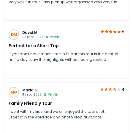
explore iconic landmarks, immerse in local traditions, and
Very well run tour! Easy pick up well organised and very fun
indulge in world-class cuisine. What sets JTR Holidays apart
is their dedication to excellence, flexibility, and genuine care
for their clients. They truly go above and beyond to create
lifelong memories. We highly recommend JTR Holidays to
anyone seeking an unforgettable UAE experience. Thank you
5
David M.
DM
for another exceptional adventure!
27 sept. 2025
Vérifié
Perfect for a Short Trip
If you don’t have much time in Dubai, this tour is the best. In
half a day I saw the highlights without feeling rushed.
4
Maria G.
MG
11 sept. 2025
Vérifié
Family Friendly Tour
I went with my kids, and we all enjoyed the tour a lot.
Especially the Abra ride and photo stop at Atlantis.