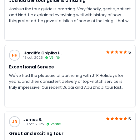
Joshua the tour guide is amazing
Joshua the tour guide is amazing. Very friendly, gentle, patient
and kind. He explained everything well with history of how
things started. He gave statistics of some of the things that we
asked. He is very clear and he took good care of us. I
recommend JTR tour guides.
5
Hardlife Chipika H.
HH
13 oct. 2025
Vérifié
Exceptional Service
We've had the pleasure of partnering with JTR Holidays for
years, and their consistent delivery of top-notch service is
truly impressive! Our recent Dubai and Abu Dhabi tour last
August was no exception. From planning to execution, their
team demonstrated expertise, attention to detail, and a
genuine passion for showcasing the best of the UAE. Our
group's needs were meticulously catered to, ensuring a
seamless and enjoyable experience. The guides were
5
James B.
JB
knowledgeable, friendly, and accommodating, sharing
03 oct. 2025
Vérifié
fascinating insights into the region's history, culture, and
Great and exciting tour
architecture. The itinerary was well-curated, allowing us to