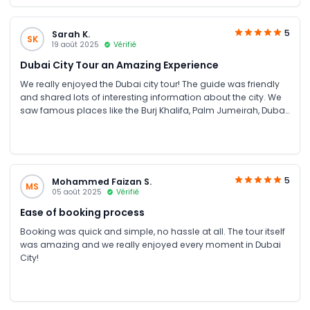
5
Sarah K.
SK
19 août 2025
Vérifié
Dubai City Tour an Amazing Experience
We really enjoyed the Dubai city tour! The guide was friendly
and shared lots of interesting information about the city. We
saw famous places like the Burj Khalifa, Palm Jumeirah, Dubai
Marina, and the Gold & Spice Souks. The tour was well-
organized, and we had plenty of time for photos. Great for
first-time visitors to see the best of Dubai!
5
Mohammed Faizan S.
MS
05 août 2025
Vérifié
Ease of booking process
Booking was quick and simple, no hassle at all. The tour itself
was amazing and we really enjoyed every moment in Dubai
City!