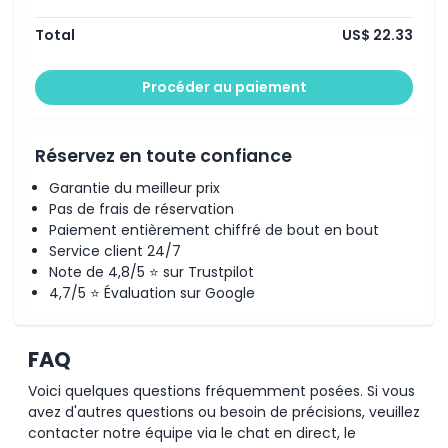
Remarque : les horaires de la visite peuvent changer
Code vestimentaire
sans préavis.
Total
US$ 22.33
Politique d'annulation
Procéder au paiement
Réservez en toute confiance
Garantie du meilleur prix
Pas de frais de réservation
Paiement entièrement chiffré de bout en bout
Service client 24/7
Note de 4,8/5 ⭐ sur Trustpilot
4,7/5 ⭐ Évaluation sur Google
FAQ
Voici quelques questions fréquemment posées. Si vous
avez d'autres questions ou besoin de précisions, veuillez
contacter notre équipe via le chat en direct, le