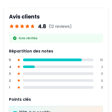
les dépenses liées au shopping et les pourboires ne
disponibilité du ramassage lors de la réservation.
sont pas inclus dans le prix de la visite.
Avis clients
4.8
(12 reviews)
Avis vérifiés
Répartition des notes
5
10
4
2
3
0
2
0
1
0
Points clés