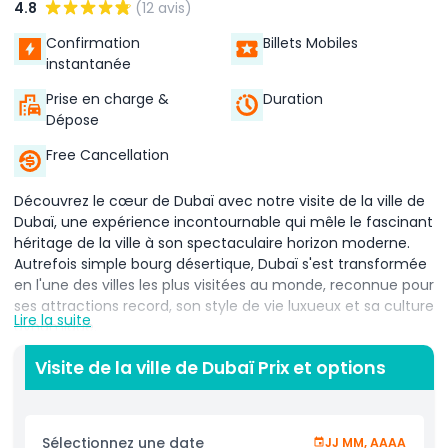
4.8
(12 avis)
Confirmation
Billets Mobiles
instantanée
Prise en charge &
Duration
Dépose
Free Cancellation
Découvrez le cœur de Dubaï avec notre visite de la ville de
Dubaï, une expérience incontournable qui mêle le fascinant
héritage de la ville à son spectaculaire horizon moderne.
Autrefois simple bourg désertique, Dubaï s'est transformée
en l'une des villes les plus visitées au monde, reconnue pour
ses attractions record, son style de vie luxueux et sa culture
Lire la suite
dynamique.
Cette visite guidée vous emmène à travers les
Visite de la ville de Dubaï Prix et options
monuments et attractions les plus célèbres de Dubaï,
offrant le parfait équilibre entre le vieux et le nouveau
Dubaï. Commencez votre parcours avec une prise en
Sélectionnez une date
JJ MM, AAAA