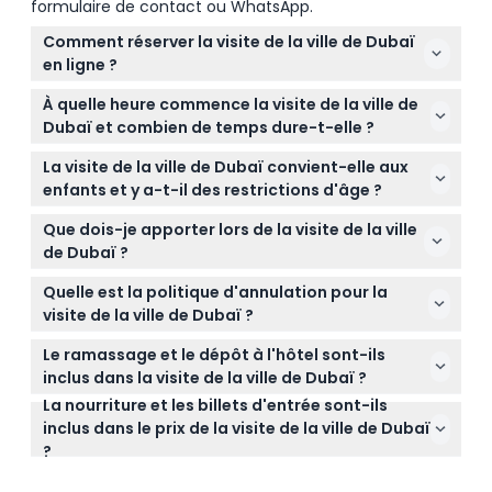
formulaire de contact ou WhatsApp.
Comment réserver la visite de la ville de Dubaï
en ligne ?
Vous pouvez facilement réserver votre visite de la
À quelle heure commence la visite de la ville de
ville de Dubaï en ligne ici même sur ce site en
Dubaï et combien de temps dure-t-elle ?
sélectionnant la date souhaitée, le nombre de
Les visites commencent généralement le matin
participants et en remplissant le formulaire de
La visite de la ville de Dubaï convient-elle aux
vers 8h00 et durent environ 4 à 5 heures, avec une
réservation.
enfants et y a-t-il des restrictions d'âge ?
option pour des visites l'après-midi à partir de
Oui ! Les enfants âgés de 3 à 11 ans bénéficient d'un
14h00 (sous réserve de modification — veuillez
Que dois-je apporter lors de la visite de la ville
tarif enfant, ceux de 12 ans et plus sont considérés
confirmer au moment de la réservation).
de Dubaï ?
comme adultes, et les enfants de moins de 3 ans
Apportez des chaussures confortables, un appareil
peuvent participer gratuitement.
Quelle est la politique d'annulation pour la
photo, et habillez-vous de manière décontractée
visite de la ville de Dubaï ?
et modeste, surtout lors de la visite des sites
Vous pouvez annuler votre réservation jusqu'à 48
culturels. N'oubliez pas la crème solaire et un
Le ramassage et le dépôt à l'hôtel sont-ils
heures à l'avance pour un remboursement,
chapeau pour vous protéger du soleil !
inclus dans la visite de la ville de Dubaï ?
déduction faite des frais de transfert. Les
La nourriture et les billets d'entrée sont-ils
Oui, le ramassage et le dépôt partagés dans des
annulations dans les 48 heures précédant l'activité
inclus dans le prix de la visite de la ville de Dubaï
hôtels situés au centre de Dubaï sont inclus, mais
ou les absences seront facturées en totalité.
?
les invités séjournant en dehors de la ville ou dans
Non, le déjeuner, les billets d'entrée aux attractions,
des emplacements non centraux doivent vérifier la