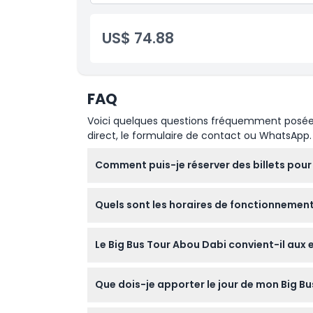
Visite du Palais présidentiel
Entrée au Louvre d'Abu Dhabi
US$ 74.88
FAQ
Voici quelques questions fréquemment posées. 
direct, le formulaire de contact ou WhatsApp.
Comment puis-je réserver des billets pour 
Vous pouvez facilement réserver vos billets po
Quels sont les horaires de fonctionnement 
préféré et la date pour vérifier la disponibil
Le City Tour (itinéraire rouge) fonctionne t
Le Big Bus Tour Abou Dabi convient-il aux
Grande Mosquée Sheikh Zayed (itinéraire ve
modifications – veuillez confirmer au momen
Oui, la visite est adaptée aux familles et 
Que dois-je apporter le jour de mon Big Bu
monter ou descendre à n’importe quel arrêt
Apportez des vêtements confortables, de la 