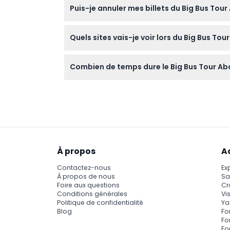
Puis-je annuler mes billets du Big Bus Tou
découvert. Les casques personnels sont autor
Les billets pour le Big Bus Tour Abou Dabi 
Quels sites vais-je voir lors du Big Bus Tou
avant de réserver.
Vous visiterez les principales attractions d’A
Combien de temps dure le Big Bus Tour Abou 
profiterez d’une navette dédiée à la Grande
Le City Tour dure environ 1 heure et 40 minu
sites d’Abou Dabi de manière flexible sur plus
À propos
A
Contactez-nous
Ex
À propos de nous
Sa
Foire aux questions
Cr
Conditions générales
Vis
Politique de confidentialité
Ya
Blog
Fo
Fo
Fo