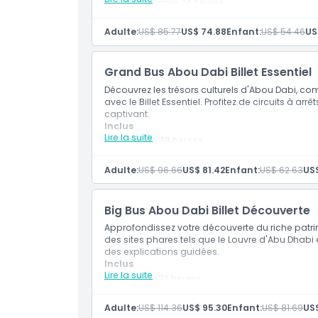
Billet valable 24 heures
Politique d'annulation
Montez/descendez librement
Billet de bus entièrement flexible (changeme
Adulte:
US$ 85.77
US$ 74.88
Enfant:
US$ 54.46
US
Visite de la Grande Mosquée Sheikh Zayed
Grand Bus Abou Dabi Billet Essentiel
Découvrez les trésors culturels d'Abou Dabi, c
avec le Billet Essentiel. Profitez de circuits à ar
captivant.
Inclus
Lire la suite
Billet de 48 heures
Arrêts libres
Billet de bus entièrement flexible (changeme
Adulte:
US$ 96.66
US$ 81.42
Enfant:
US$ 62.63
US$
Visite de la mosquée Cheikh Zayed
Entrée au musée du Louvre
Big Bus Abou Dabi Billet Découverte
Approfondissez votre découverte du riche patrim
des sites phares tels que le Louvre d'Abu Dhabi e
des explications guidées.
Inclus
Lire la suite
Billet de 72 heures
Montez/descendez à volonté
Billet de bus entièrement flexible (changeme
Adulte:
US$ 114.36
US$ 95.30
Enfant:
US$ 81.69
US$
Visite de la Mosquée Cheikh Zayed