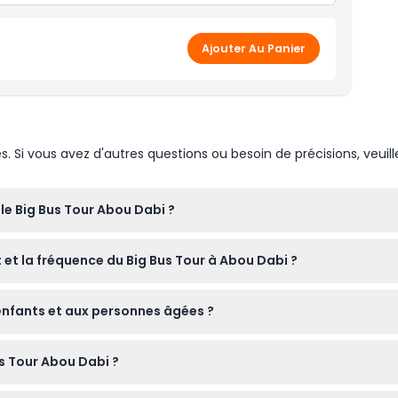
Ajouter Au Panier
Si vous avez d'autres questions ou besoin de précisions, veuill
le Big Bus Tour Abou Dabi ?
ur le Big Bus Tour Abou Dabi en ligne ici sur ce site. Il vous suff
et la fréquence du Big Bus Tour à Abou Dabi ?
ité et confirmer votre réservation.
ous les jours de 9h00 à 17h00, avec des bus qui arrivent toutes l
 enfants et aux personnes âgées ?
rt) opère quotidiennement de 10h00 à 16h30, avec des bus toute
t de la réservation).
convient à tous les âges, y compris les enfants et les personnes
s Tour Abou Dabi ?
 selon votre rythme.
crème solaire, des lunettes de soleil et un chapeau si vous prév