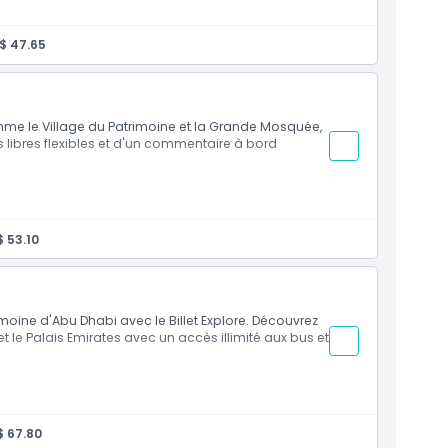
nt de date gratuit)
$ 47.65
omme le Village du Patrimoine et la Grande Mosquée,
rêts libres flexibles et d'un commentaire à bord
nt de date gratuit)
 53.10
oine d'Abu Dhabi avec le Billet Explore. Découvrez
t le Palais Emirates avec un accès illimité aux bus et
nt de date gratuit)
 67.80