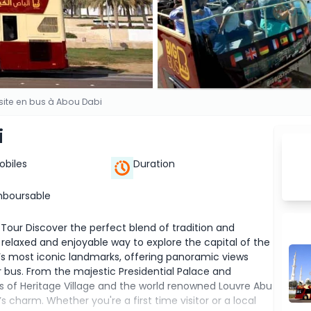
isite en bus à Abou Dabi
i
Mobiles
Duration
mboursable
 Tour Discover the perfect blend of tradition and
relaxed and enjoyable way to explore the capital of the
y’s most iconic landmarks, offering panoramic views
bus. From the majestic Presidential Palace and
ss of Heritage Village and the world renowned Louvre Abu
s charm. Whether you're a first time visitor or a local