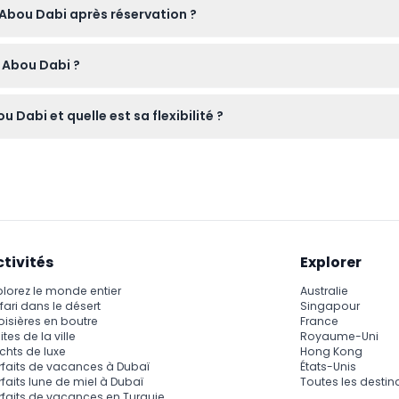
r Abou Dabi après réservation ?
isés si vous préférez utiliser les vôtres pour le commentaire au
ne sont pas remboursables et ne peuvent en aucun cas être annul
r Abou Dabi ?
bou Dabi telles que le Palais Présidentiel, l’Emirates Palace, le Vi
Dabi et quelle est sa flexibilité ?
 Mosquée Sheikh Zayed, le tout à votre rythme.
tes par boucle, mais avec des billets hop-on, hop-off valables 
ieurs jours.
ctivités
Explorer
plorez le monde entier
Australie
fari dans le désert
Singapour
oisières en boutre
France
ites de la ville
Royaume-Uni
chts de luxe
Hong Kong
rfaits de vacances à Dubaï
États-Unis
rfaits lune de miel à Dubaï
Toutes les destin
rfaits de vacances en Turquie