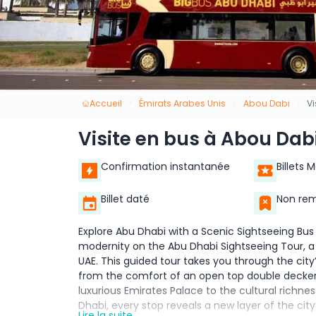
Accueil
Émirats Arabes Unis
Abou Dabi
V
Visite en bus à Abou Dab
Confirmation instantanée
Billets 
Billet daté
Non re
Explore Abu Dhabi with a Scenic Sightseeing Bus
modernity on the Abu Dhabi Sightseeing Tour, a 
UAE. This guided tour takes you through the cit
from the comfort of an open top double decker 
luxurious Emirates Palace to the cultural richne
Dhabi, every stop reveals a new layer of the city’
Lire la suite