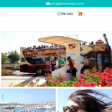
info@jtrholidays.com
FR
/
USD