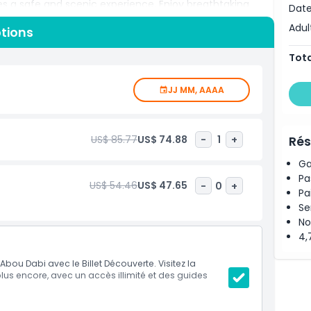
des a safe and scenic experience. Enjoy breathtaking
Date
ectural wonders all from the upper deck. It’s a great way
Adul
ptions
ating traffic or planning routes. To ensure your safety,
 are thoroughly cleaned, masks are required on board,
Tota
r families, solo travelers, and groups, this sightseeing
o experience the best of Abu Dhabi in comfort and style.
JJ MM, AAAA
US$ 85.77
US$ 74.88
-
1
+
Rés
Ga
Pa
US$ 54.46
US$ 47.65
-
0
+
Pa
Se
No
4,
Abou Dabi avec le Billet Découverte. Visitez la
us encore, avec un accès illimité et des guides