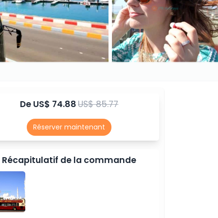
De
US$ 74.88
US$ 85.77
Réserver maintenant
Récapitulatif de la commande